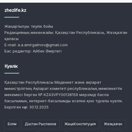
zhezlife.kz
Жаңартылуы: тәулік бойы
Редакцияның мекенжайы: Қазақстан Республикасы, Жезқазған
қаласы
E-mail: a.a.amirgalinov@gmail.com
Бас редактор: Айбек Әміртегі
Куәлік
Қазақстан Республикасы Мәдениет және ақпарат
министрлігінің Ақпарат комитеті республикалық мемлекеттік
мекемесі берген № KZ43VPY00138159 мерзімді баспа
басылымын, интернет-басылымды есепке қою туралы куәлік.
Берілген күні: 30.12.2025
Білім
Дастан Рыспеков
ЖаңаКонституция
Жезқазған