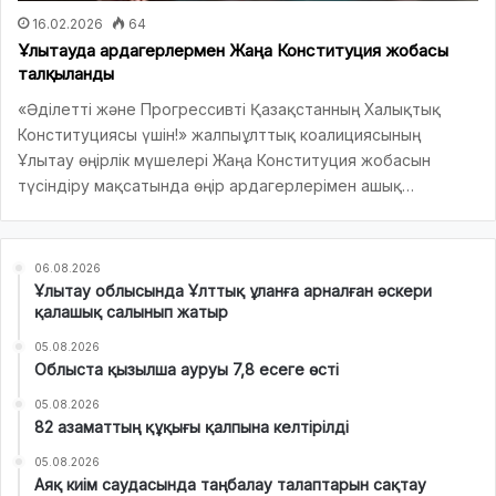
16.02.2026
64
Ұлытауда ардагерлермен Жаңа Конституция жобасы
талқыланды
«Әділетті және Прогрессивті Қазақстанның Халықтық
Конституциясы үшін!» жалпыұлттық коалициясының
Ұлытау өңірлік мүшелері Жаңа Конституция жобасын
түсіндіру мақсатында өңір ардагерлерімен ашық…
06.08.2026
Ұлытау облысында Ұлттық ұланға арналған әскери
қалашық салынып жатыр
05.08.2026
Облыста қызылша ауруы 7,8 есеге өсті
05.08.2026
82 азаматтың құқығы қалпына келтірілді
05.08.2026
Аяқ киім саудасында таңбалау талаптарын сақтау