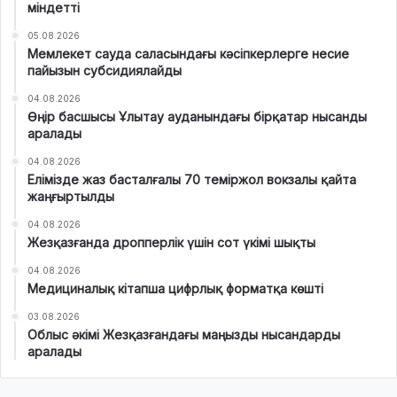
міндетті
05.08.2026
Мемлекет сауда саласындағы кәсіпкерлерге несие
пайызын субсидиялайды
04.08.2026
Өңір басшысы Ұлытау ауданындағы бірқатар нысанды
аралады
04.08.2026
Елімізде жаз басталғалы 70 теміржол вокзалы қайта
жаңғыртылды
04.08.2026
Жезқазғанда дропперлік үшін сот үкімі шықты
04.08.2026
Медициналық кітапша цифрлық форматқа көшті
03.08.2026
Облыс әкімі Жезқазғандағы маңызды нысандарды
аралады