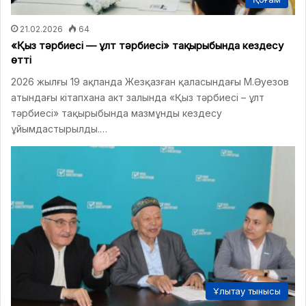
21.02.2026
64
«Қыз тәрбиесі — ұлт тәрбиесі» тақырыбында кездесу
өтті
2026 жылғы 19 ақпанда Жезқазған қаласындағы М.Әуезов
атындағы кітапхана акт залында «Қыз тәрбиесі – ұлт
тәрбиесі» тақырыбында мазмұнды кездесу
ұйымдастырылды.…
Ұлытау тынысы