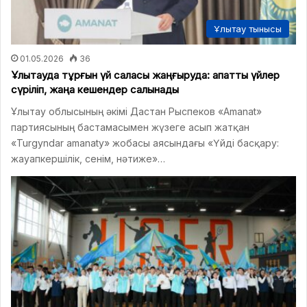
Ұлытау тынысы
01.05.2026
36
Ұлытауда тұрғын үй саласы жаңғыруда: апатты үйлер
сүріліп, жаңа кешендер салынады
Ұлытау облысының әкімі Дастан Рыспеков «Amanat»
партиясының бастамасымен жүзеге асып жатқан
«Turgyndar amanaty» жобасы аясындағы «Үйді басқару:
жауапкершілік, сенім, нәтиже»…