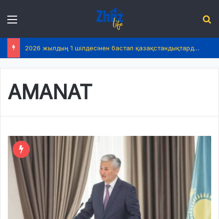
Menu
І
2026 жылдың 1 шілдесінен бастап қазақстандықтардың өмірінде не өзгереді?
AMANAT