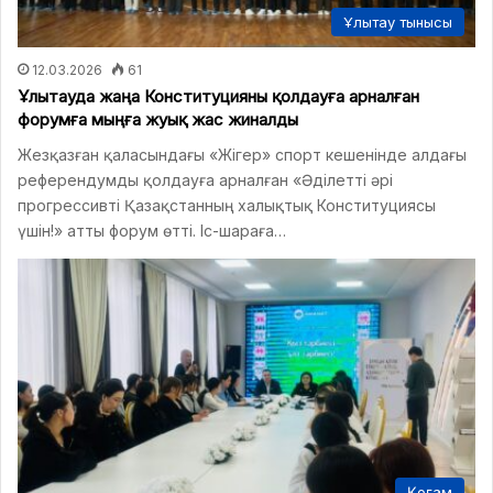
Ұлытау тынысы
12.03.2026
61
Ұлытауда жаңа Конституцияны қолдауға арналған
форумға мыңға жуық жас жиналды
Жезқазған қаласындағы «Жігер» спорт кешенінде алдағы
референдумды қолдауға арналған «Әділетті әрі
прогрессивті Қазақстанның халықтық Конституциясы
үшін!» атты форум өтті. Іс-шараға…
Қоғам