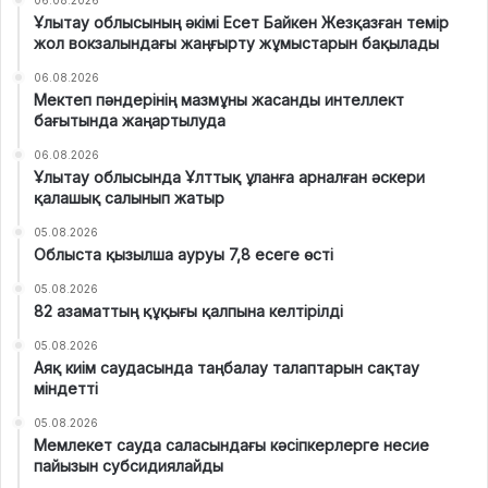
Ұлытау облысының әкімі Есет Байкен Жезқазған темір
жол вокзалындағы жаңғырту жұмыстарын бақылады
06.08.2026
Мектеп пәндерінің мазмұны жасанды интеллект
бағытында жаңартылуда
06.08.2026
Ұлытау облысында Ұлттық ұланға арналған әскери
қалашық салынып жатыр
05.08.2026
Облыста қызылша ауруы 7,8 есеге өсті
05.08.2026
82 азаматтың құқығы қалпына келтірілді
05.08.2026
Аяқ киім саудасында таңбалау талаптарын сақтау
міндетті
05.08.2026
Мемлекет сауда саласындағы кәсіпкерлерге несие
пайызын субсидиялайды