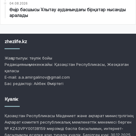
04.08.2026
Өңір басшысы Ұлытау ауданындағы бірқатар нысанды
аралады
zhezlife.kz
Жаңартылуы: тәулік бойы
Редакцияның мекенжайы: Қазақстан Республикасы, Жезқазған
қаласы
E-mail: a.a.amirgalinov@gmail.com
Бас редактор: Айбек Әміртегі
Куәлік
Қазақстан Республикасы Мәдениет және ақпарат министрлігінің
Ақпарат комитеті республикалық мемлекеттік мекемесі берген
№ KZ43VPY00138159 мерзімді баспа басылымын, интернет-
басылымды есепке қою туралы куәлік. Берілген күні: 30.12.2025