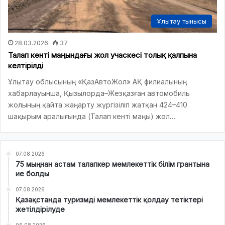
Ұлытау тынысы
28.03.2026
37
Талап кенті маңындағы жол учаскесі толық қалпына
келтірілді
Ұлытау облысының «ҚазАвтоЖол» АҚ филиалының
хабарлауынша, Қызылорда–Жезқазған автомобиль
жолының қайта жаңарту жүргізіліп жатқан 424–410
шақырым аралығында (Талап кенті маңы) жол…
07.08.2026
75 мыңнан астам талапкер мемлекеттік білім грантына
ие болды
07.08.2026
Қазақстанда туризмді мемлекеттік қолдау тетіктері
жетілдірілуде
06.08.2026