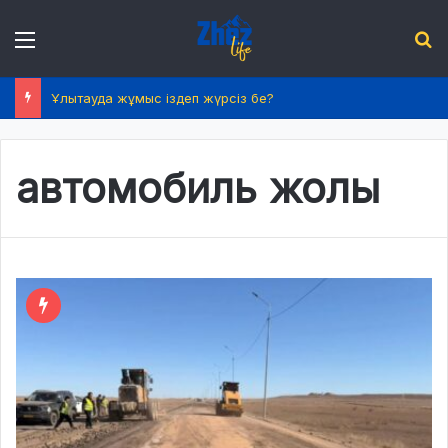
Menu
І
Ұлытауда жұмыс іздеп жүрсіз бе?
автомобиль жолы