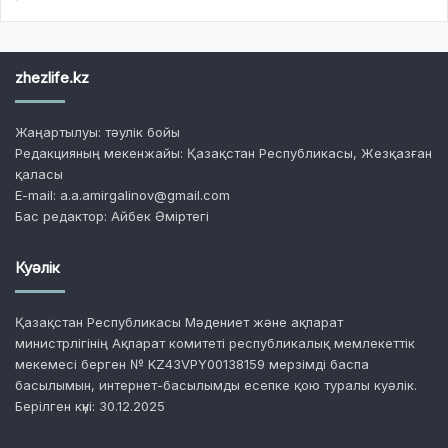
zhezlife.kz
Жаңартылуы: тәулік бойы
Редакцияның мекенжайы: Қазақстан Республикасы, Жезқазған
қаласы
E-mail: a.a.amirgalinov@gmail.com
Бас редактор: Айбек Әміртегі
Куәлік
Қазақстан Республикасы Мәдениет және ақпарат
министрлігінің Ақпарат комитеті республикалық мемлекеттік
мекемесі берген № KZ43VPY00138159 мерзімді баспа
басылымын, интернет-басылымды есепке қою туралы куәлік.
Берілген күні: 30.12.2025