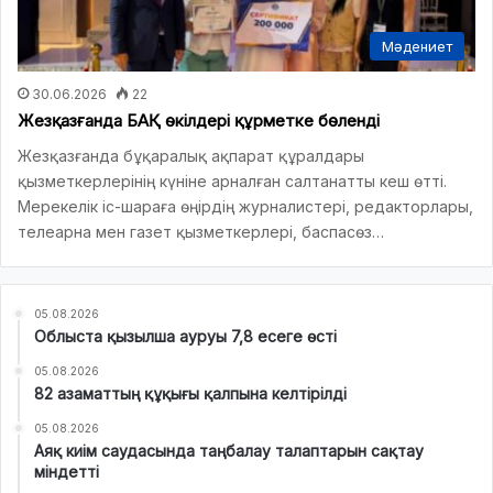
Мәдениет
30.06.2026
22
Жезқазғанда БАҚ өкілдері құрметке бөленді
Жезқазғанда бұқаралық ақпарат құралдары
қызметкерлерінің күніне арналған салтанатты кеш өтті.
Мерекелік іс-шараға өңірдің журналистері, редакторлары,
телеарна мен газет қызметкерлері, баспасөз…
05.08.2026
Облыста қызылша ауруы 7,8 есеге өсті
05.08.2026
82 азаматтың құқығы қалпына келтірілді
05.08.2026
Аяқ киім саудасында таңбалау талаптарын сақтау
міндетті