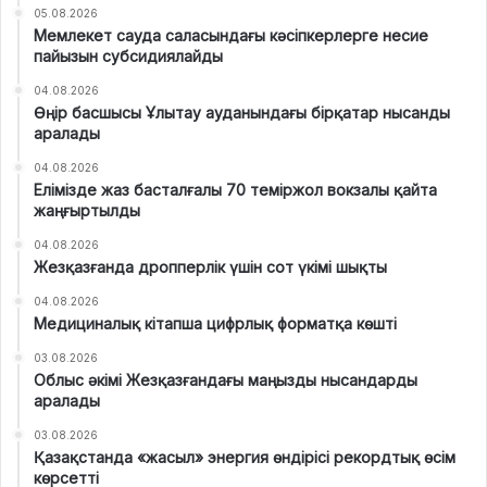
05.08.2026
Мемлекет сауда саласындағы кәсіпкерлерге несие
пайызын субсидиялайды
04.08.2026
Өңір басшысы Ұлытау ауданындағы бірқатар нысанды
аралады
04.08.2026
Елімізде жаз басталғалы 70 теміржол вокзалы қайта
жаңғыртылды
04.08.2026
Жезқазғанда дропперлік үшін сот үкімі шықты
04.08.2026
Медициналық кітапша цифрлық форматқа көшті
03.08.2026
Облыс әкімі Жезқазғандағы маңызды нысандарды
аралады
03.08.2026
Қазақстанда «жасыл» энергия өндірісі рекордтық өсім
көрсетті