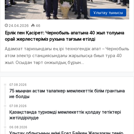
Ұлытау тынысы
24.04.2026
46
Ерлік пен Қасірет: Чернобыль апатына 40 жыл толуына
орай жерлестеріміз рухына тағзым етілді
Адамзат тарихындағы ең ірі техногендік апат – Чернобыль
атом электр станциясындағы жарылысқа биыл тура 40
жыл. Осыдан төрт онжылдық бұрын…
07.08.2026
75 мыңнан астам талапкер мемлекеттік білім грантына
ие болды
07.08.2026
Қазақстанда туризмді мемлекеттік қолдау тетіктері
жетілдірілуде
06.08.2026
Ұлытау облысының әкімі Есет Байкен Жезқазған темір