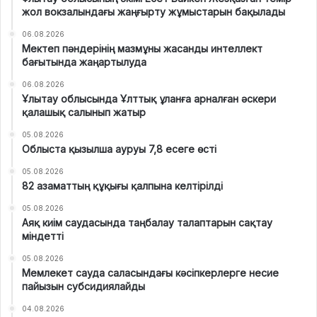
жол вокзалындағы жаңғырту жұмыстарын бақылады
06.08.2026
Мектеп пәндерінің мазмұны жасанды интеллект
бағытында жаңартылуда
06.08.2026
Ұлытау облысында Ұлттық ұланға арналған әскери
қалашық салынып жатыр
05.08.2026
Облыста қызылша ауруы 7,8 есеге өсті
05.08.2026
82 азаматтың құқығы қалпына келтірілді
05.08.2026
Аяқ киім саудасында таңбалау талаптарын сақтау
міндетті
05.08.2026
Мемлекет сауда саласындағы кәсіпкерлерге несие
пайызын субсидиялайды
04.08.2026