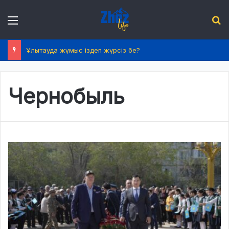
Menu
І
Ұлытауда жұмыс іздеп жүрсіз бе?
Чернобыль