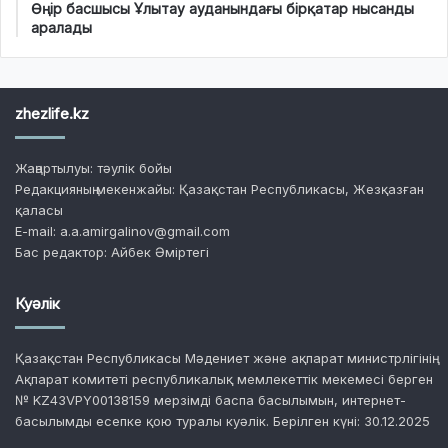
Өңір басшысы Ұлытау ауданындағы бірқатар нысанды
аралады
zhezlife.kz
Жаңартылуы: тәулік бойы
Редакцияның мекенжайы: Қазақстан Республикасы, Жезқазған
қаласы
E-mail: a.a.amirgalinov@gmail.com
Бас редактор: Айбек Әміртегі
Куәлік
Қазақстан Республикасы Мәдениет және ақпарат министрлігінің
Ақпарат комитеті республикалық мемлекеттік мекемесі берген
№ KZ43VPY00138159 мерзімді баспа басылымын, интернет-
басылымды есепке қою туралы куәлік. Берілген күні: 30.12.2025