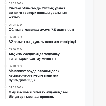
06.08.2026
Ұлытау облысында Ұлттық ұланға
арналған әскери қалашық салынып
жатыр
05.08.2026
Облыста қызылша ауруы 7,8 есеге өсті
05.08.2026
82 азаматтың құқығы қалпына келтірілді
05.08.2026
Аяқ киім саудасында таңбалау
талаптарын сақтау міндетті
05.08.2026
Мемлекет сауда саласындағы
кәсіпкерлерге несие пайызын
субсидиялайды
04.08.2026
Өңір басшысы Ұлытау ауданындағы
бірқатар нысанды аралады