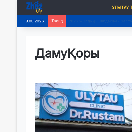
ҰЛЫТАУ
8.08.2026
Тренд
2026 жылдың 1 шілдесінен баста
ДамуҚоры