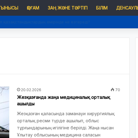
 ТЫНЫСЫ
ҚОҒАМ
ЗАҢ ЖӘНЕ ТӘРТІП
БІЛІМ
ДЕНСАУЛЫ
п қазақстандықтардың өмірінде не өзгереді?
20.02.2026
70
Жезқазғанда жаңа медициналық орталық
ашылды
Жезқазған қаласында заманауи хирургиялық
орталық ресми түрде ашылып, облыс
тұрғындарының игілігіне берілді. Жаңа нысан
Ұлытау облысының медицина саласын