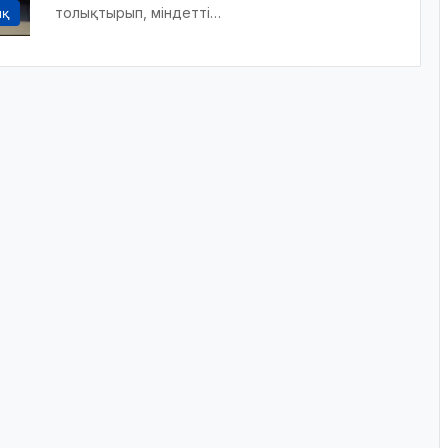
толықтырып, міндетті…
ық