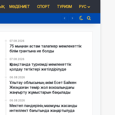
Қ
МӘДЕНИЕТ
СПОРТ
ТУРИЗМ
РУС
Switch skin
Іздеу
07.08.2026
75 мыңнан астам талапкер мемлекеттік
білім грантына ие болды
07.08.2026
Қазақстанда туризмді мемлекеттік
қолдау тетіктері жетілдірілуде
06.08.2026
Ұлытау облысының әкімі Есет Байкен
Жезқазған темір жол вокзалындағы
жаңғырту жұмыстарын бақылады
06.08.2026
Мектеп пәндерінің мазмұны жасанды
интеллект бағытында жаңартылуда