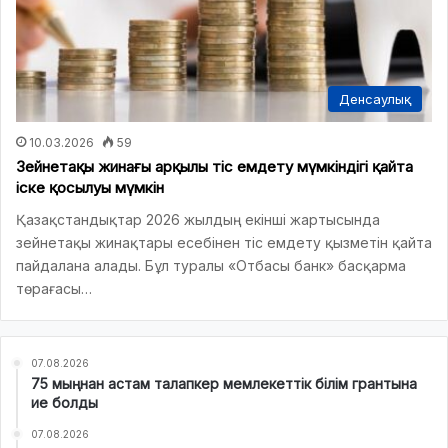
Денсаулық
10.03.2026
59
Зейнетақы жинағы арқылы тіс емдету мүмкіндігі қайта
іске қосылуы мүмкін
Қазақстандықтар 2026 жылдың екінші жартысында
зейнетақы жинақтары есебінен тіс емдету қызметін қайта
пайдалана алады. Бұл туралы «Отбасы банк» басқарма
төрағасы…
07.08.2026
75 мыңнан астам талапкер мемлекеттік білім грантына
ие болды
07.08.2026