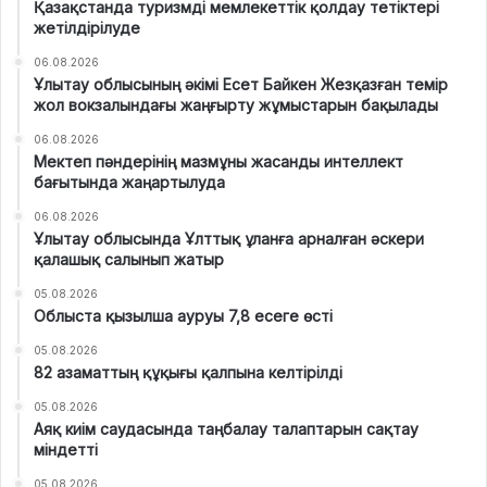
Қазақстанда туризмді мемлекеттік қолдау тетіктері
жетілдірілуде
06.08.2026
Ұлытау облысының әкімі Есет Байкен Жезқазған темір
жол вокзалындағы жаңғырту жұмыстарын бақылады
06.08.2026
Мектеп пәндерінің мазмұны жасанды интеллект
бағытында жаңартылуда
06.08.2026
Ұлытау облысында Ұлттық ұланға арналған әскери
қалашық салынып жатыр
05.08.2026
Облыста қызылша ауруы 7,8 есеге өсті
05.08.2026
82 азаматтың құқығы қалпына келтірілді
05.08.2026
Аяқ киім саудасында таңбалау талаптарын сақтау
міндетті
05.08.2026