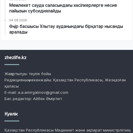
Мемлекет сауда саласындағы кәсіпкерлерге несие
пайызын субсидиялайды
04.08.2026
Өңір басшысы Ұлытау ауданындағы бірқатар нысанды
аралады
zhezlife.kz
Жаңартылуы: тәулік бойы
Редакцияның мекенжайы: Қазақстан Республикасы, Жезқазған
қаласы
E-mail: a.a.amirgalinov@gmail.com
Бас редактор: Айбек Әміртегі
Куәлік
Қазақстан Республикасы Мәдениет және ақпарат министрлігінің