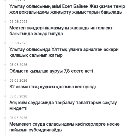
Ұлытау облысының әкімі Есет Байкен Жезқазған темір
жол вокзалындағы жаңғырту жұмыстарын бақылады
06.08.2026
Мектеп пәндерінің мазмұны жасанды интеллект
бағытында жаңартылуда
06.08.2026
Ұлытау облысында Ұлттық ұланға арналған әскери
қалашық салынып жатыр
05.08.2026
Облыста қызылша ауруы 7,8 есеге өсті
05.08.2026
82 азаматтың құқығы қалпына келтірілді
05.08.2026
Аяқ киім саудасында таңбалау талаптарын сақтау
міндетті
05.08.2026
Мемлекет сауда саласындағы кәсіпкерлерге несие
пайызын субсидиялайды