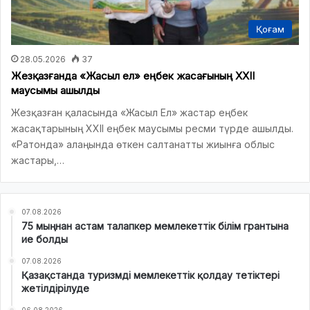
Қоғам
28.05.2026
37
Жезқазғанда «Жасыл ел» еңбек жасағының ХХІІ
маусымы ашылды
Жезқазған қаласында «Жасыл Ел» жастар еңбек
жасақтарының ХХІІ еңбек маусымы ресми түрде ашылды.
«Ратонда» алаңында өткен салтанатты жиынға облыс
жастары,…
07.08.2026
75 мыңнан астам талапкер мемлекеттік білім грантына
ие болды
07.08.2026
Қазақстанда туризмді мемлекеттік қолдау тетіктері
жетілдірілуде
06.08.2026