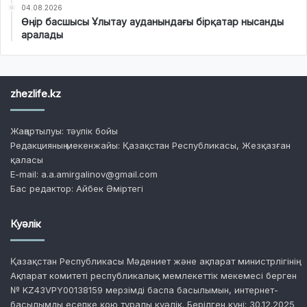
04.08.2026
Өңір басшысы Ұлытау ауданындағы бірқатар нысанды
аралады
zhezlife.kz
Жаңартылуы: тәулік бойы
Редакцияның мекенжайы: Қазақстан Республикасы, Жезқазған
қаласы
E-mail: a.a.amirgalinov@gmail.com
Бас редактор: Айбек Әміртегі
Куәлік
Қазақстан Республикасы Мәдениет және ақпарат министрлігінің
Ақпарат комитеті республикалық мемлекеттік мекемесі берген
№ KZ43VPY00138159 мерзімді баспа басылымын, интернет-
басылымды есепке қою туралы куәлік. Берілген күні: 30.12.2025