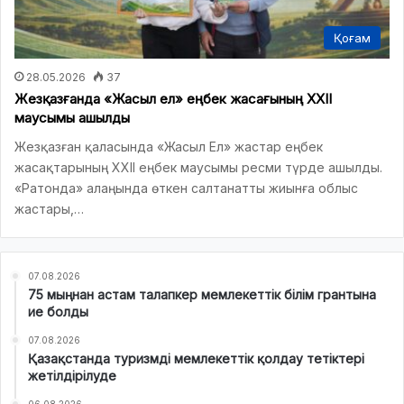
Қоғам
28.05.2026
37
Жезқазғанда «Жасыл ел» еңбек жасағының ХХІІ
маусымы ашылды
Жезқазған қаласында «Жасыл Ел» жастар еңбек
жасақтарының ХХІІ еңбек маусымы ресми түрде ашылды.
«Ратонда» алаңында өткен салтанатты жиынға облыс
жастары,…
07.08.2026
75 мыңнан астам талапкер мемлекеттік білім грантына
ие болды
07.08.2026
Қазақстанда туризмді мемлекеттік қолдау тетіктері
жетілдірілуде
06.08.2026