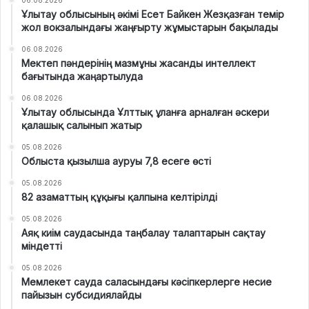
Ұлытау облысының әкімі Есет Байкен Жезқазған темір
жол вокзалындағы жаңғырту жұмыстарын бақылады
06.08.2026
Мектеп пәндерінің мазмұны жасанды интеллект
бағытында жаңартылуда
06.08.2026
Ұлытау облысында Ұлттық ұланға арналған әскери
қалашық салынып жатыр
05.08.2026
Облыста қызылша ауруы 7,8 есеге өсті
05.08.2026
82 азаматтың құқығы қалпына келтірілді
05.08.2026
Аяқ киім саудасында таңбалау талаптарын сақтау
міндетті
05.08.2026
Мемлекет сауда саласындағы кәсіпкерлерге несие
пайызын субсидиялайды