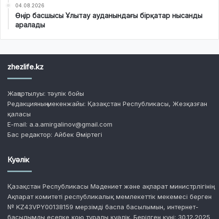
04.08.2026
Өңір басшысы Ұлытау ауданындағы бірқатар нысанды
аралады
zhezlife.kz
Жаңартылуы: тәулік бойы
Редакцияның мекенжайы: Қазақстан Республикасы, Жезқазған
қаласы
E-mail: a.a.amirgalinov@gmail.com
Бас редактор: Айбек Әміртегі
Куәлік
Қазақстан Республикасы Мәдениет және ақпарат министрлігінің
Ақпарат комитеті республикалық мемлекеттік мекемесі берген
№ KZ43VPY00138159 мерзімді баспа басылымын, интернет-
басылымды есепке қою туралы куәлік. Берілген күні: 30.12.2025