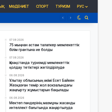
Қ
МӘДЕНИЕТ
СПОРТ
ТУРИЗМ
РУС
Switch skin
Іздеу
07.08.2026
75 мыңнан астам талапкер мемлекеттік
білім грантына ие болды
07.08.2026
Қазақстанда туризмді мемлекеттік
қолдау тетіктері жетілдірілуде
06.08.2026
Ұлытау облысының әкімі Есет Байкен
Жезқазған темір жол вокзалындағы
жаңғырту жұмыстарын бақылады
06.08.2026
Мектеп пәндерінің мазмұны жасанды
интеллект бағытында жаңартылуда