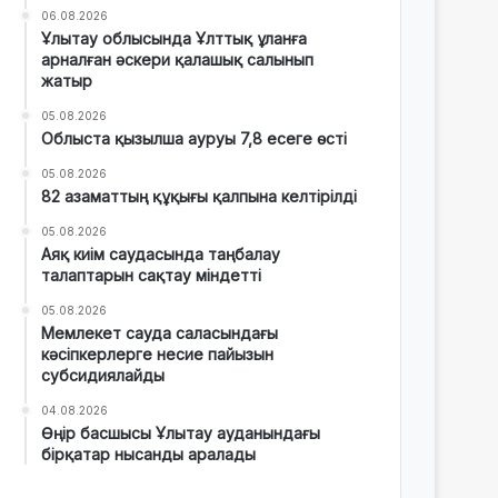
06.08.2026
Ұлытау облысында Ұлттық ұланға
арналған әскери қалашық салынып
жатыр
05.08.2026
Облыста қызылша ауруы 7,8 есеге өсті
05.08.2026
82 азаматтың құқығы қалпына келтірілді
05.08.2026
Аяқ киім саудасында таңбалау
талаптарын сақтау міндетті
05.08.2026
Мемлекет сауда саласындағы
кәсіпкерлерге несие пайызын
субсидиялайды
04.08.2026
Өңір басшысы Ұлытау ауданындағы
бірқатар нысанды аралады