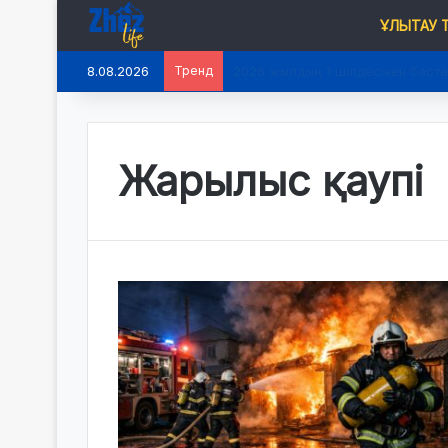
ҰЛЫТАУ
8.08.2026
Тренд
2026 жылдың 1 шілдесінен баста
Жарылыс қаупі