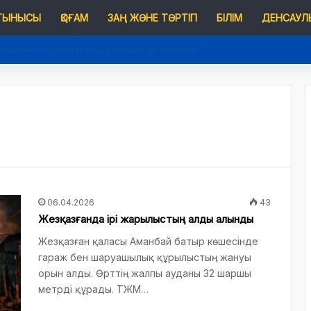
 ТЫНЫСЫ
ҚОҒАМ
ЗАҢ ЖӘНЕ ТӘРТІП
БІЛІМ
ДЕНСАУЛЫ
п қазақстандықтардың өмірінде не өзгереді?
06.04.2026
43
Жезқазғанда ірі жарылыстың алды алынды
Жезқазған қаласы Аманбай батыр көшесінде
гараж бен шаруашылық құрылыстың жануы
орын алды. Өрттің жалпы ауданы 32 шаршы
метрді құрады. ТЖМ…