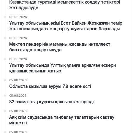
Қазақстанда туризмді мемлекеттік қолдау тетіктері
жетілдірілуде
06.08.2026
Ұлытау облысының әкімі Есет Байкен Жезқазған темір
жол вокзалындағы жаңғырту жұмыстарын бақылады
06.08.2026
Мектеп пәндерінің мазмұны жасанды интеллект
бағытында жаңартылуда
06.08.2026
Ұлытау облысында Ұлттық ұланға арналған әскери
қалашық салынып жатыр
05.08.2026
Облыста қызылша ауруы 7,8 есеге өсті
05.08.2026
82 азаматтың құқығы қалпына келтірілді
05.08.2026
Аяқ киім саудасында таңбалау талаптарын сақтау
міндетті
05.08.2026