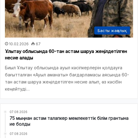
Басты жаңалық
10.02.2026
67
Ұлытау облысында 60-тан астам шаруа жеңілдетілген
несие алады
Биыл Ұлытау облысында ауыл кәсіпкерлерін қолдауға
бағытталған «Ауыл аманаты» бағдарламасы аясында 60-
тан астам шаруа жеңілдетілген несие алып, өз кәсібін
кеңейтуді…
07.08.2026
75 мыңнан астам талапкер мемлекеттік білім грантына
ие болды
07.08.2026