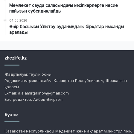
Мемлекет сауда саласындағы кәсіпкерлерге несие
пайызын субсидиялайды
04.08.2026
Өңір басшысы Ұлытау ауданындағы бірқатар нысанды
аралады
zhezlife.kz
Жаңартылуы: тәулік бойы
Редакцияның мекенжайы: Қазақстан Республикасы, Жезқазған
қаласы
E-mail: a.a.amirgalinov@gmail.com
Бас редактор: Айбек Әміртегі
Куәлік
Қазақстан Республикасы Мәдениет және ақпарат министрлігінің