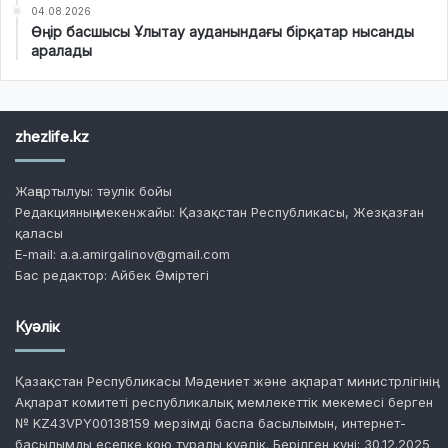
04.08.2026
Өңір басшысы Ұлытау ауданындағы бірқатар нысанды
аралады
zhezlife.kz
Жаңартылуы: тәулік бойы
Редакцияның мекенжайы: Қазақстан Республикасы, Жезқазған
қаласы
E-mail: a.a.amirgalinov@gmail.com
Бас редактор: Айбек Әміртегі
Куәлік
Қазақстан Республикасы Мәдениет және ақпарат министрлігінің
Ақпарат комитеті республикалық мемлекеттік мекемесі берген
№ KZ43VPY00138159 мерзімді баспа басылымын, интернет-
басылымды есепке қою туралы куәлік. Берілген күні: 30.12.2025