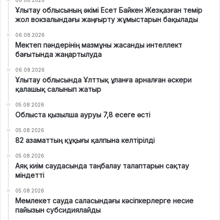
Ұлытау облысының әкімі Есет Байкен Жезқазған темір
жол вокзалындағы жаңғырту жұмыстарын бақылады
06.08.2026
Мектеп пәндерінің мазмұны жасанды интеллект
бағытында жаңартылуда
06.08.2026
Ұлытау облысында Ұлттық ұланға арналған әскери
қалашық салынып жатыр
05.08.2026
Облыста қызылша ауруы 7,8 есеге өсті
05.08.2026
82 азаматтың құқығы қалпына келтірілді
05.08.2026
Аяқ киім саудасында таңбалау талаптарын сақтау
міндетті
05.08.2026
Мемлекет сауда саласындағы кәсіпкерлерге несие
пайызын субсидиялайды