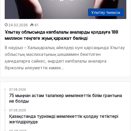
Ұлытау тынысы
24.02.2026
61
Ұлытау облысында көпбалалы аналарды қолдауға 188
миллион теңгеге жуық қаражат бөлінді
8 наурыз – Халықаралық әйелдер күні қарсаңында Ұлытау
облыстық мәслихатының шешімімен бекітілген
қағидаларға сәйкес, өңірдегі көпбалалы аналарға
біржолғы әлеуметтік көмек…
07.08.2026
75 мыңнан астам талапкер мемлекеттік білім грантына
ие болды
07.08.2026
Қазақстанда туризмді мемлекеттік қолдау тетіктері
жетілдірілуде
06.08.2026