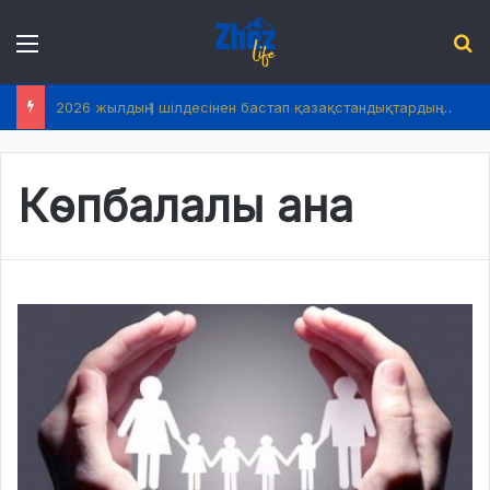
Menu
І
2026 жылдың 1 шілдесінен бастап қазақстандықтардың өмірінде не өзгереді?
Көпбалалы ана