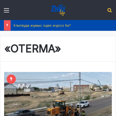
Menu
І
Ұлытауда жұмыс іздеп жүрсіз бе?
«OTERMA»