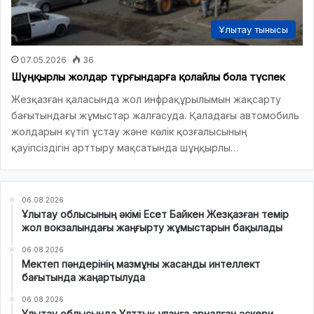
Ұлытау тынысы
07.05.2026
36
Шұңқырлы жолдар тұрғындарға қолайлы бола түспек
Жезқазған қаласында жол инфрақұрылымын жақсарту
бағытындағы жұмыстар жалғасуда. Қаладағы автомобиль
жолдарын күтіп ұстау және көлік қозғалысының
қауіпсіздігін арттыру мақсатында шұңқырлы…
06.08.2026
Ұлытау облысының әкімі Есет Байкен Жезқазған темір
жол вокзалындағы жаңғырту жұмыстарын бақылады
06.08.2026
Мектеп пәндерінің мазмұны жасанды интеллект
бағытында жаңартылуда
06.08.2026
Ұлытау облысында Ұлттық ұланға арналған әскери