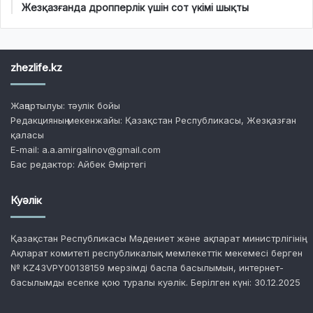
Жезқазғанда дропперлік үшін сот үкімі шықты
zhezlife.kz
Жаңартылуы: тәулік бойы
Редакцияның мекенжайы: Қазақстан Республикасы, Жезқазған
қаласы
E-mail: a.a.amirgalinov@gmail.com
Бас редактор: Айбек Әміртегі
Куәлік
Қазақстан Республикасы Мәдениет және ақпарат министрлігінің
Ақпарат комитеті республикалық мемлекеттік мекемесі берген
№ KZ43VPY00138159 мерзімді баспа басылымын, интернет-
басылымды есепке қою туралы куәлік. Берілген күні: 30.12.2025