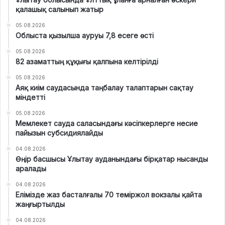
қалашық салынып жатыр
05.08.2026
Облыста қызылша ауруы 7,8 есеге өсті
05.08.2026
82 азаматтың құқығы қалпына келтірілді
05.08.2026
Аяқ киім саудасында таңбалау талаптарын сақтау
міндетті
05.08.2026
Мемлекет сауда саласындағы кәсіпкерлерге несие
пайызын субсидиялайды
04.08.2026
Өңір басшысы Ұлытау ауданындағы бірқатар нысанды
аралады
04.08.2026
Елімізде жаз басталғалы 70 теміржол вокзалы қайта
жаңғыртылды
04.08.2026