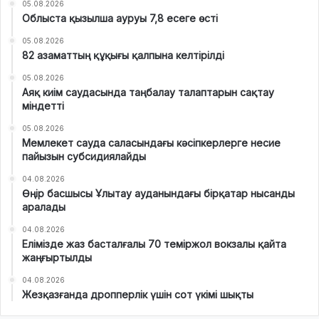
05.08.2026
Облыста қызылша ауруы 7,8 есеге өсті
05.08.2026
82 азаматтың құқығы қалпына келтірілді
05.08.2026
Аяқ киім саудасында таңбалау талаптарын сақтау
міндетті
05.08.2026
Мемлекет сауда саласындағы кәсіпкерлерге несие
пайызын субсидиялайды
04.08.2026
Өңір басшысы Ұлытау ауданындағы бірқатар нысанды
аралады
04.08.2026
Елімізде жаз басталғалы 70 теміржол вокзалы қайта
жаңғыртылды
04.08.2026
Жезқазғанда дропперлік үшін сот үкімі шықты