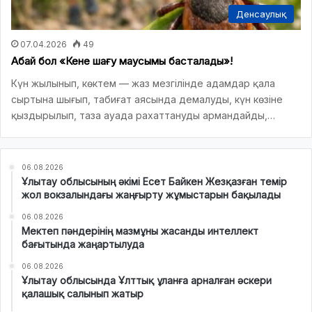
Денсаулық
07.04.2026
49
Абай бол «Кене шағу маусымы басталады»!
Күн жылынып, көктем — жаз мезгілінде адамдар қала
сыртына шығып, табиғат аясында демалуды, күн көзіне
қыздырылып, таза ауада рахаттануды армандайды,…
06.08.2026
Ұлытау облысының әкімі Есет Байкен Жезқазған темір
жол вокзалындағы жаңғырту жұмыстарын бақылады
06.08.2026
Мектеп пәндерінің мазмұны жасанды интеллект
бағытында жаңартылуда
06.08.2026
Ұлытау облысында Ұлттық ұланға арналған әскери
қалашық салынып жатыр