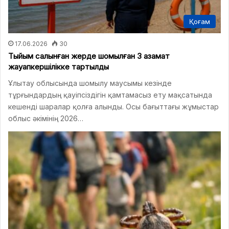
Қоғам
17.06.2026
30
Тыйым салынған жерде шомылған 3 азамат
жауапкершілікке тартылды
Ұлытау облысында шомылу маусымы кезінде
тұрғындардың қауіпсіздігін қамтамасыз ету мақсатында
кешенді шаралар қолға алынды. Осы бағыттағы жұмыстар
облыс әкімінің 2026…