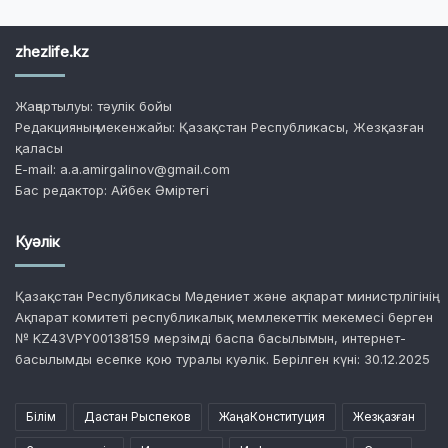
zhezlife.kz
Жаңартылуы: тәулік бойы
Редакцияның мекенжайы: Қазақстан Республикасы, Жезқазған
қаласы
E-mail: a.a.amirgalinov@gmail.com
Бас редактор: Айбек Әміртегі
Куәлік
Қазақстан Республикасы Мәдениет және ақпарат министрлігінің
Ақпарат комитеті республикалық мемлекеттік мекемесі берген
№ KZ43VPY00138159 мерзімді баспа басылымын, интернет-
басылымды есепке қою туралы куәлік. Берілген күні: 30.12.2025
Білім
Дастан Рыспеков
ЖаңаКонституция
Жезқазған