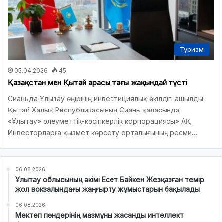
Туризм
05.04.2026
45
Қазақстан мен Қытай арасы тағы жақындай түсті
Сианьда Ұлытау өңірінің инвестициялық өкілдігі ашылды
Қытай Халық Республикасының Сиань қаласында
«Ұлытау» әлеуметтік-кәсіпкерлік корпорациясы» АҚ
Инвесторларға қызмет көрсету орталығының ресми…
06.08.2026
Ұлытау облысының әкімі Есет Байкен Жезқазған темір
жол вокзалындағы жаңғырту жұмыстарын бақылады
06.08.2026
Мектеп пәндерінің мазмұны жасанды интеллект