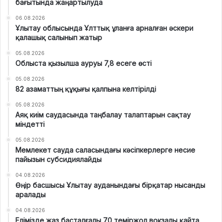
бағытында жаңартылуда
06.08.2026
Ұлытау облысында Ұлттық ұланға арналған әскери
қалашық салынып жатыр
05.08.2026
Облыста қызылша ауруы 7,8 есеге өсті
05.08.2026
82 азаматтың құқығы қалпына келтірілді
05.08.2026
Аяқ киім саудасында таңбалау талаптарын сақтау
міндетті
05.08.2026
Мемлекет сауда саласындағы кәсіпкерлерге несие
пайызын субсидиялайды
04.08.2026
Өңір басшысы Ұлытау ауданындағы бірқатар нысанды
аралады
04.08.2026
Елімізде жаз басталғалы 70 теміржол вокзалы қайта