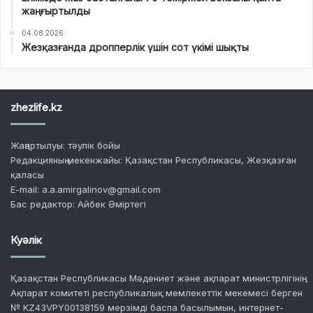
жаңғыртылды
04.08.2026
Жезқазғанда дропперлік үшін сот үкімі шықты
zhezlife.kz
Жаңартылуы: тәулік бойы
Редакцияның мекенжайы: Қазақстан Республикасы, Жезқазған
қаласы
E-mail: a.a.amirgalinov@gmail.com
Бас редактор: Айбек Әміртегі
Куәлік
Қазақстан Республикасы Мәдениет және ақпарат министрлігінің
Ақпарат комитеті республикалық мемлекеттік мекемесі берген
№ KZ43VPY00138159 мерзімді баспа басылымын, интернет-