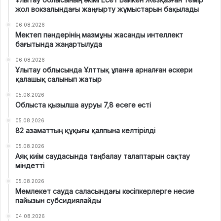
жол вокзалындағы жаңғырту жұмыстарын бақылады
06.08.2026
Мектеп пәндерінің мазмұны жасанды интеллект
бағытында жаңартылуда
06.08.2026
Ұлытау облысында Ұлттық ұланға арналған әскери
қалашық салынып жатыр
05.08.2026
Облыста қызылша ауруы 7,8 есеге өсті
05.08.2026
82 азаматтың құқығы қалпына келтірілді
05.08.2026
Аяқ киім саудасында таңбалау талаптарын сақтау
міндетті
05.08.2026
Мемлекет сауда саласындағы кәсіпкерлерге несие
пайызын субсидиялайды
04.08.2026