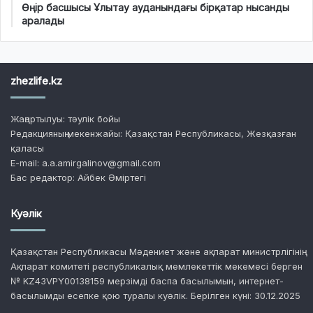
Өңір басшысы Ұлытау ауданындағы бірқатар нысанды
аралады
zhezlife.kz
Жаңартылуы: тәулік бойы
Редакцияның мекенжайы: Қазақстан Республикасы, Жезқазған
қаласы
E-mail: a.a.amirgalinov@gmail.com
Бас редактор: Айбек Әміртегі
Куәлік
Қазақстан Республикасы Мәдениет және ақпарат министрлігінің
Ақпарат комитеті республикалық мемлекеттік мекемесі берген
№ KZ43VPY00138159 мерзімді баспа басылымын, интернет-
басылымды есепке қою туралы куәлік. Берілген күні: 30.12.2025