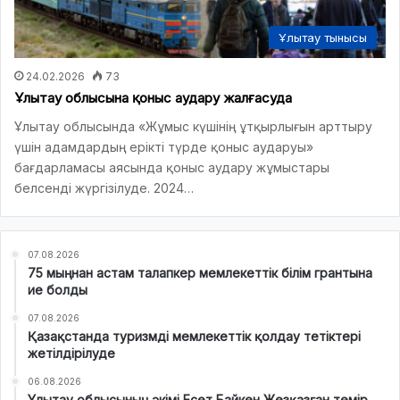
Ұлытау тынысы
24.02.2026
73
Ұлытау облысына қоныс аудару жалғасуда
Ұлытау облысында «Жұмыс күшінің ұтқырлығын арттыру
үшін адамдардың ерікті түрде қоныс аударуы»
бағдарламасы аясында қоныс аудару жұмыстары
белсенді жүргізілуде. 2024…
07.08.2026
75 мыңнан астам талапкер мемлекеттік білім грантына
ие болды
07.08.2026
Қазақстанда туризмді мемлекеттік қолдау тетіктері
жетілдірілуде
06.08.2026
Ұлытау облысының әкімі Есет Байкен Жезқазған темір