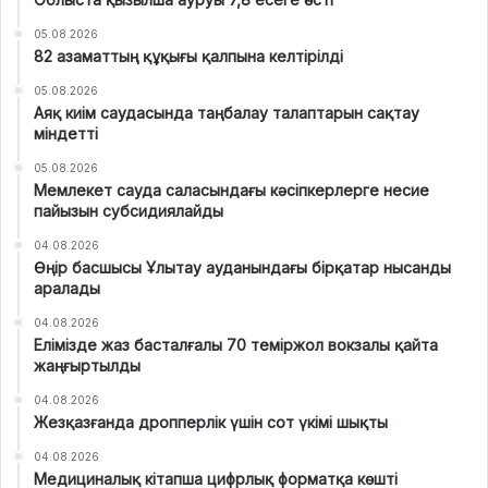
05.08.2026
82 азаматтың құқығы қалпына келтірілді
05.08.2026
Аяқ киім саудасында таңбалау талаптарын сақтау
міндетті
05.08.2026
Мемлекет сауда саласындағы кәсіпкерлерге несие
пайызын субсидиялайды
04.08.2026
Өңір басшысы Ұлытау ауданындағы бірқатар нысанды
аралады
04.08.2026
Елімізде жаз басталғалы 70 теміржол вокзалы қайта
жаңғыртылды
04.08.2026
Жезқазғанда дропперлік үшін сот үкімі шықты
04.08.2026
Медициналық кітапша цифрлық форматқа көшті