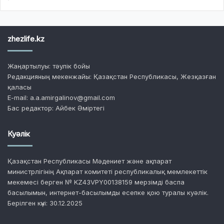
zhezlife.kz
Жаңартылуы: тәулік бойы
Редакцияның мекенжайы: Қазақстан Республикасы, Жезқазған
қаласы
E-mail: a.a.amirgalinov@gmail.com
Бас редактор: Айбек Әміртегі
Куәлік
Қазақстан Республикасы Мәдениет және ақпарат
министрлігінің Ақпарат комитеті республикалық мемлекеттік
мекемесі берген № KZ43VPY00138159 мерзімді баспа
басылымын, интернет-басылымды есепке қою туралы куәлік.
Берілген күні: 30.12.2025