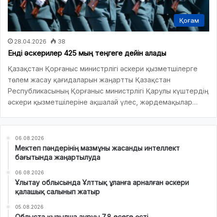
Қоғам
28.04.2026
38
Енді әскерилер 425 мың теңгеге дейін алады
Қазақстан Қорғаныс министрлігі әскери қызметшілерге
төлем жасау қағидаларын жаңартты Қазақстан
Республикасының Қорғаныс министрлігі Қарулы күштердің
әскери қызметшілеріне ақшалай үлес, жәрдемақылар…
06.08.2026
Мектеп пәндерінің мазмұны жасанды интеллект
бағытында жаңартылуда
06.08.2026
Ұлытау облысында Ұлттық ұланға арналған әскери
қалашық салынып жатыр
05.08.2026
Облыста қызылша ауруы 7,8 есеге өсті