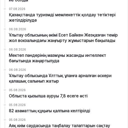
07.08.2026
Қазақстанда туризмді мемлекеттік қолдау тетіктері
жетілдірілуде
06.08.2026
Ұлытау облысының әкімі Есет Байкен Жезқазған темір
жол вокзалындағы жаңғырту жұмыстарын бақылады
06.08.2026
Мектеп пәндерінің мазмұны жасанды интеллект
бағытында жаңартылуда
06.08.2026
Ұлытау облысында Ұлттық ұланға арналған әскери
қалашық салынып жатыр
05.08.2026
Облыста қызылша ауруы 7,8 есеге өсті
05.08.2026
82 азаматтың құқығы қалпына келтірілді
05.08.2026
Аяқ киім саудасында таңбалау талаптарын сақтау