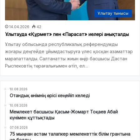
Ұлытау тынысы
14.04.2026
42
Ұлытауда «Құрмет» пен «Парасат» иелері анықталды
Ұлытау облысында республикалық референдумды
жоғары деңгейде ұйымдастыруға үлес қосқан азаматтар
марапатталды. Салтанатты жиын өңір басшысы Дастан
Рыспековтің төрағалығымен өтіп, ел…
10.08.2026
Отандық өнімнің өрісі кеңейіп келеді
10.08.2026
Мемлекет басшысы Қасым-Жомарт Тоқаев Абай
күнімен құттықтады
07.08.2026
75 мыңнан астам талапкер мемлекеттік білім грантына
ие болды