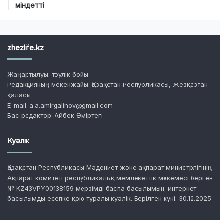
міндетті
zhezlife.kz
Жаңартылуы: тәулік бойы
Редакцияның мекенжайы: Қазақстан Республикасы, Жезқазған
қаласы
E-mail: a.a.amirgalinov@gmail.com
Бас редактор: Айбек Әміртегі
Куәлік
Қазақстан Республикасы Мәдениет және ақпарат министрлігінің
Ақпарат комитеті республикалық мемлекеттік мекемесі берген
№ KZ43VPY00138159 мерзімді баспа басылымын, интернет-
басылымды есепке қою туралы куәлік. Берілген күні: 30.12.2025