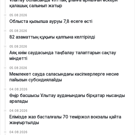
қалашық салынып жатыр
05.08.2026
Облыста қызылша ауруы 7,8 есеге өсті
05.08.2026
82 азаматтың құқығы қалпына келтірілді
05.08.2026
Аяқ киім саудасында таңбалау талаптарын сақтау
міндетті
05.08.2026
Мемлекет сауда саласындағы кәсіпкерлерге несие
пайызын субсидиялайды
04.08.2026
Өңір басшысы Ұлытау ауданындағы бірқатар нысанды
аралады
04.08.2026
Елімізде жаз басталғалы 70 теміржол вокзалы қайта
жаңғыртылды
04.08.2026