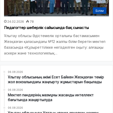
Білім
24.02.2026
78
Педагогтер шеберлік сайысында бақ сынасты
Ұлытау облысы Әдістемелік орталығы бастамасымен
Жезқазған қаласындағы №12 жалпы білім беретін мектеп
базасында «Құзыреттілікке негізделген оқыту: алғашқы
әскери және технологиялық…
06.08.2026
Ұлытау облысының әкімі Есет Байкен Жезқазған темір
жол вокзалындағы жаңғырту жұмыстарын бақылады
06.08.2026
Мектеп пәндерінің мазмұны жасанды интеллект
бағытында жаңартылуда
06.08.2026
Ұлытау облысында Ұлттық ұланға арналған әскери