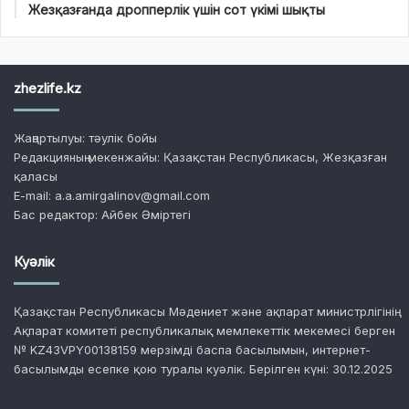
Жезқазғанда дропперлік үшін сот үкімі шықты
zhezlife.kz
Жаңартылуы: тәулік бойы
Редакцияның мекенжайы: Қазақстан Республикасы, Жезқазған
қаласы
E-mail: a.a.amirgalinov@gmail.com
Бас редактор: Айбек Әміртегі
Куәлік
Қазақстан Республикасы Мәдениет және ақпарат министрлігінің
Ақпарат комитеті республикалық мемлекеттік мекемесі берген
№ KZ43VPY00138159 мерзімді баспа басылымын, интернет-
басылымды есепке қою туралы куәлік. Берілген күні: 30.12.2025