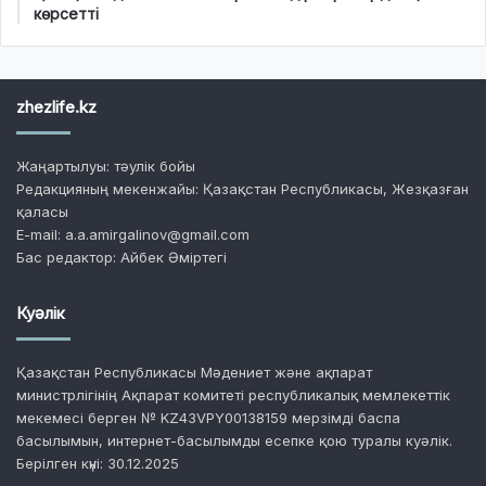
көрсетті
zhezlife.kz
Жаңартылуы: тәулік бойы
Редакцияның мекенжайы: Қазақстан Республикасы, Жезқазған
қаласы
E-mail: a.a.amirgalinov@gmail.com
Бас редактор: Айбек Әміртегі
Куәлік
Қазақстан Республикасы Мәдениет және ақпарат
министрлігінің Ақпарат комитеті республикалық мемлекеттік
мекемесі берген № KZ43VPY00138159 мерзімді баспа
басылымын, интернет-басылымды есепке қою туралы куәлік.
Берілген күні: 30.12.2025