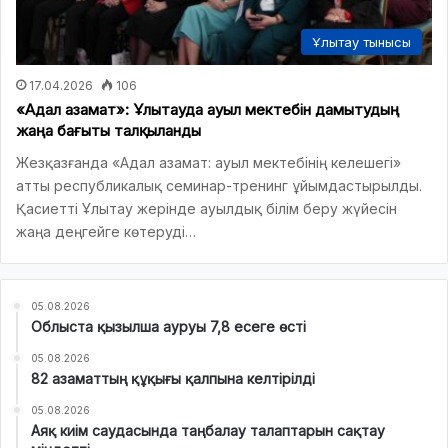
Ұлытау тынысы
17.04.2026
106
«Адал азамат»: Ұлытауда ауыл мектебін дамытудың
жаңа бағыты талқыланды
Жезқазғанда «Адал азамат: ауыл мектебінің келешегі»
атты республикалық семинар-тренинг ұйымдастырылды.
Қасиетті Ұлытау жерінде ауылдық білім беру жүйесін
жаңа деңгейге көтеруді…
05.08.2026
Облыста қызылша ауруы 7,8 есеге өсті
05.08.2026
82 азаматтың құқығы қалпына келтірілді
05.08.2026
Аяқ киім саудасында таңбалау талаптарын сақтау