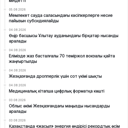
міндетті
05.08.2026
Мемлекет сауда саласындағы кәсіпкерлерге несие
пайызын субсидиялайды
04.08.2026
Өңір басшысы Ұлытау ауданындағы бірқатар нысанды
аралады
04.08.2026
Елімізде жаз басталғалы 70 теміржол вокзалы қайта
жаңғыртылды
04.08.2026
Жезқазғанда дропперлік үшін сот үкімі шықты
04.08.2026
Медициналық кітапша цифрлық форматқа көшті
03.08.2026
Облыс әкімі Жезқазғандағы маңызды нысандарды
аралады
03.08.2026
Қазақстанда «жасыл» энергия өндірісі рекордтық өсім