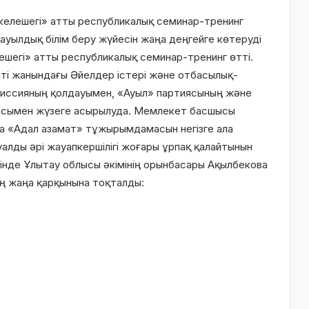
 келешегі» атты республикалық семинар-тренинг
уылдық білім беру жүйесін жаңа деңгейге көтеруді
лешегі» атты республикалық семинар-тренинг өтті.
ті жанындағы Әйелдер істері және отбасылық-
миссияның қолдауымен, «Ауыл» партиясының және
амасымен жүзеге асырылуда. Мемлекет басшысы
 «Адал азамат» тұжырымдамасын негізге ала
уалды әрі жауапкершілігі жоғары ұрпақ қалайтынын
мінде Ұлытау облысы әкімінің орынбасары Ақылбекова
ың жаңа қарқынына тоқталды: