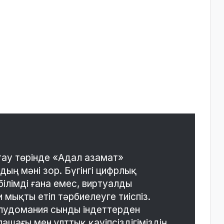
ау төрінде «Адал азамат»
ң мәні зор. Бүгінгі цифрлық
білімді ғана емес, виртуалды
 мықты етіп тәрбиелеуге тиіспіз.
лудомания сынды індеттерден
ашағы мен ұлттық қауіпсіздігіміздің