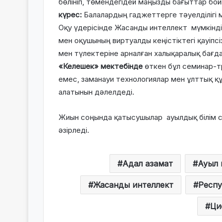
бөлініп, төмендегідей маңызды бағыттар бо
күрес:
Балалардың гаджеттерге тәуелділігі 
Оқу үдерісінде Жасанды интеллект мүмкіндік
мен оқушының виртуалды кеңістіктегі қауіпсі
мен түлектеріне арналған халықаралық бағда
«Келешек» мектебінде
өткен бұл семинар-тр
емес, заманауи технологиялар мен ұлттық қ
алатынын дәлелдеді.
Жиын соңында қатысушылар ауылдық білім 
әзірледі.
Адал азамат
Ауыл 
Жасанды интеллект
Респу
Ци