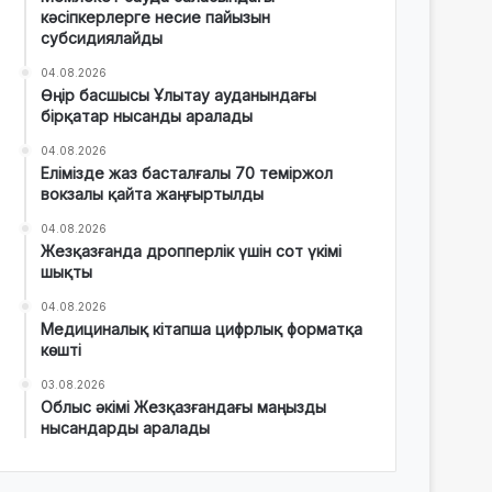
кәсіпкерлерге несие пайызын
субсидиялайды
04.08.2026
Өңір басшысы Ұлытау ауданындағы
бірқатар нысанды аралады
04.08.2026
Елімізде жаз басталғалы 70 теміржол
вокзалы қайта жаңғыртылды
04.08.2026
Жезқазғанда дропперлік үшін сот үкімі
шықты
04.08.2026
Медициналық кітапша цифрлық форматқа
көшті
03.08.2026
Облыс әкімі Жезқазғандағы маңызды
нысандарды аралады