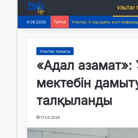
ҰЛЫТАУ
6.08.2026
Тренд
Ұлытау: 4 жылдағы жол инфрақ
Ұлытау тынысы
«Адал азамат»:
мектебін дамыт
талқыланды
17.04.2026