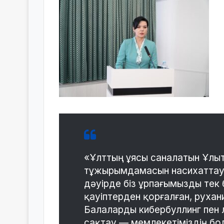
«Ұлттың ұясы саналатын Ұлыт
тұжырымдамасын насихаттауды
дәуірде біз ұрпағымызды тек 
қауіптерден қорғалған, рухани
Балаларды кибербуллинг пен 
сақтау — мемлекетіміздің бол