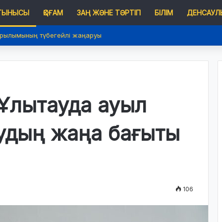
 ТЫНЫСЫ
ҚОҒАМ
ЗАҢ ЖӘНЕ ТӘРТІП
БІЛІМ
ДЕНСАУЛЫ
ұрылымының түбегейлі жаңаруы
 Ұлытауда ауыл
удың жаңа бағыты
106