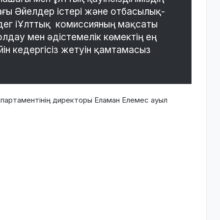
ағы Әйелдер істері және отбасылық-
дег іҰлттық комиссияның мақсаты
лдау мен әдістемелік көмектің ең
ін кедергісіз жетуін қамтамасыз
партаментінің директоры Еламан Елемес ауыл