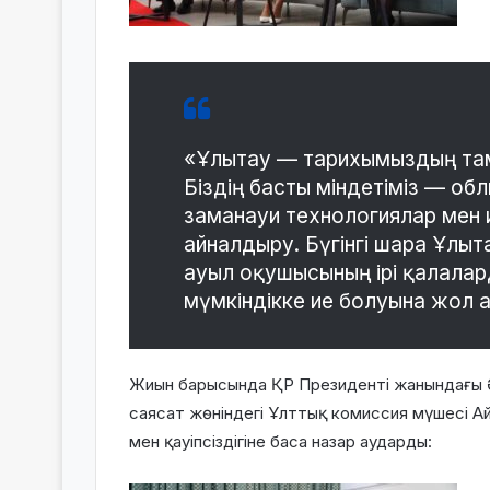
«Ұлытау — тарихымыздың тамы
Біздің басты міндетіміз — об
заманауи технологиялар мен
айналдыру. Бүгінгі шара Ұлыт
ауыл оқушысының ірі қалала
мүмкіндікке ие болуына жол а
Жиын барысында ҚР Президенті жанындағы 
саясат жөніндегі Ұлттық комиссия мүшесі Ай
мен қауіпсіздігіне баса назар аударды: