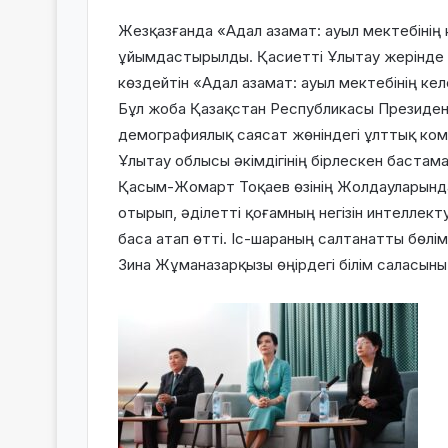
Жезқазғанда «Адал азамат: ауыл мектебінің
ұйымдастырылды. Қасиетті Ұлытау жерінде а
көздейтін «Адал азамат: ауыл мектебінің ке
Бұл жоба Қазақстан Республикасы Президен
демографиялық саясат жөніндегі ұлттық ко
Ұлытау облысы әкімдігінің бірлескен баст
Қасым-Жомарт Тоқаев өзінің Жолдауларында
отырып, әділетті қоғамның негізін интеллект
баса атап өтті. Іс-шараның салтанатты бөлі
Зина Жұманазарқызы өңірдегі білім саласын