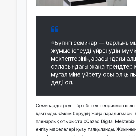
«Бүгінгі семинар — барлығымызғ
жұмыс істеуді үйренудің мүмкі
мектептерінің арасындағы ал
саласындағы жаңа трендтер 
мұғаліміне үйрету осы олқыл
деді ол.
Семинардың күн тәртібі тек теориямен шект
қамтыды. «Білім берудің жаңа парадигмасы:
пленарлық отырыста «Qazaq Digital Mektebi
енгізу мәселелері қызу талқыланды. Жиынның