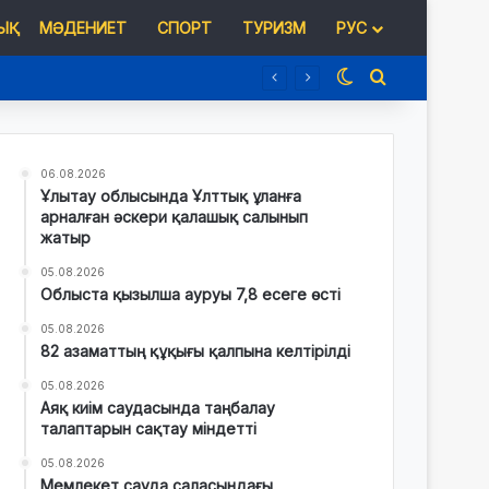
Қ
МӘДЕНИЕТ
СПОРТ
ТУРИЗМ
РУС
Switch skin
Іздеу
06.08.2026
Ұлытау облысында Ұлттық ұланға
арналған әскери қалашық салынып
жатыр
05.08.2026
Облыста қызылша ауруы 7,8 есеге өсті
05.08.2026
82 азаматтың құқығы қалпына келтірілді
05.08.2026
Аяқ киім саудасында таңбалау
талаптарын сақтау міндетті
05.08.2026
Мемлекет сауда саласындағы