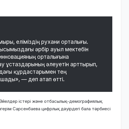
ры, еліміздің рухани орталығы.
лысымыздағы әрбір ауыл мектебін
 инновацияның орталығына
ау ұстаздарының әлеуетін арттырып,
рдағы құрдастарымен тең
шады», — деп атап өтті.
Әйелдер істері және отбасылық-демографиялық
герім Сарсенбаева цифрлық дәуірдегі бала тәрбиесі