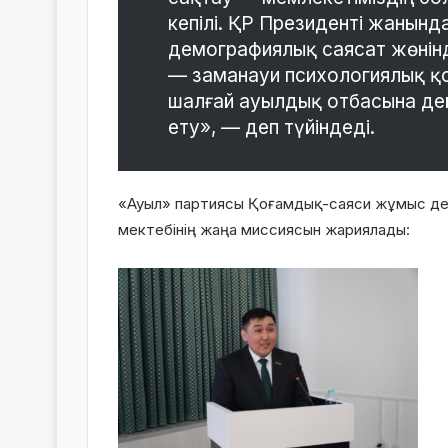
кепілі. ҚР Президенті жанынд
демографиялық саясат жөнін
— заманауи психологиялық қо
шалғай ауылдық отбасына дей
ету», — деп түйіндеді.
«Ауыл» партиясы Қоғамдық-саяси жұмыс де
мектебінің жаңа миссиясын жариялады: