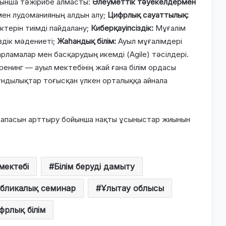
йынша тәжірибе алмасты:
Әлеуметтік тәуекелдермен
мен лудоманияның алдын алу;
Цифрлық сауаттылық:
терін тиімді пайдалану;
Киберқауіпсіздік:
Мұғалім
здік мәдениеті;
Жаһандық білім:
Ауыл мұғалімдері
рламалар мен басқарудың икемді (Agile) тәсілдері.
енинг — ауыл мектебінің жай ғана білім ордасы
ұндылықтар тоғысқан үлкен орталыққа айнала
сапасын арттыру бойынша нақты ұсыныстар жиынын
мектебі
Білім беруді дамыту
бликалық семинар
Ұлытау облысы
фрлық білім