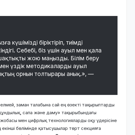
а күшімізді біріктіріп, тиімді
ндігі. Себебі, біз үшін ауыл мен қала
шақтықты жою маңызды. Білім беру
мен үздік методикаларды ауыл
ықтың орнын толтырары анық.», —
елмей, заман талабына сай ең өзекті тақырыптарды
 құндылық, сапа және даму» тақырыбындағы
» жобасы мен цифрлық технологияларды оқу үдерісіне
 екінші бөлімінде қатысушылар төрт секцияға