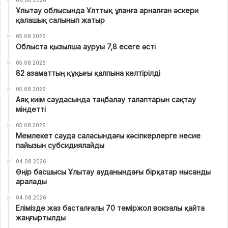
Ұлытау облысында Ұлттық ұланға арналған әскери
қалашық салынып жатыр
05.08.2026
Облыста қызылша ауруы 7,8 есеге өсті
05.08.2026
82 азаматтың құқығы қалпына келтірілді
05.08.2026
Аяқ киім саудасында таңбалау талаптарын сақтау
міндетті
05.08.2026
Мемлекет сауда саласындағы кәсіпкерлерге несие
пайызын субсидиялайды
04.08.2026
Өңір басшысы Ұлытау ауданындағы бірқатар нысанды
аралады
04.08.2026
Елімізде жаз басталғалы 70 теміржол вокзалы қайта
жаңғыртылды