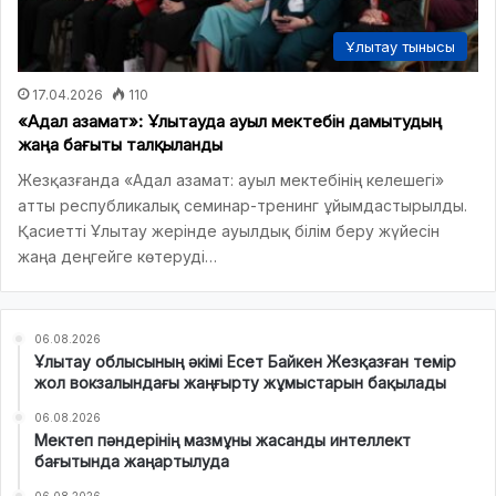
Ұлытау тынысы
17.04.2026
110
«Адал азамат»: Ұлытауда ауыл мектебін дамытудың
жаңа бағыты талқыланды
Жезқазғанда «Адал азамат: ауыл мектебінің келешегі»
атты республикалық семинар-тренинг ұйымдастырылды.
Қасиетті Ұлытау жерінде ауылдық білім беру жүйесін
жаңа деңгейге көтеруді…
06.08.2026
Ұлытау облысының әкімі Есет Байкен Жезқазған темір
жол вокзалындағы жаңғырту жұмыстарын бақылады
06.08.2026
Мектеп пәндерінің мазмұны жасанды интеллект
бағытында жаңартылуда
06.08.2026