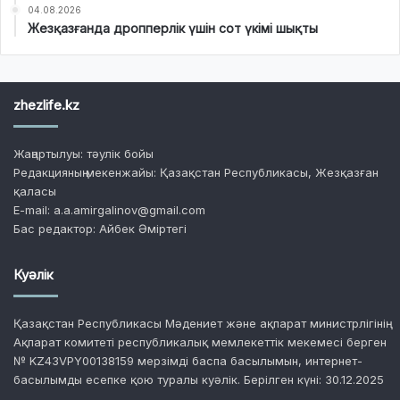
04.08.2026
Жезқазғанда дропперлік үшін сот үкімі шықты
zhezlife.kz
Жаңартылуы: тәулік бойы
Редакцияның мекенжайы: Қазақстан Республикасы, Жезқазған
қаласы
E-mail: a.a.amirgalinov@gmail.com
Бас редактор: Айбек Әміртегі
Куәлік
Қазақстан Республикасы Мәдениет және ақпарат министрлігінің
Ақпарат комитеті республикалық мемлекеттік мекемесі берген
№ KZ43VPY00138159 мерзімді баспа басылымын, интернет-
басылымды есепке қою туралы куәлік. Берілген күні: 30.12.2025