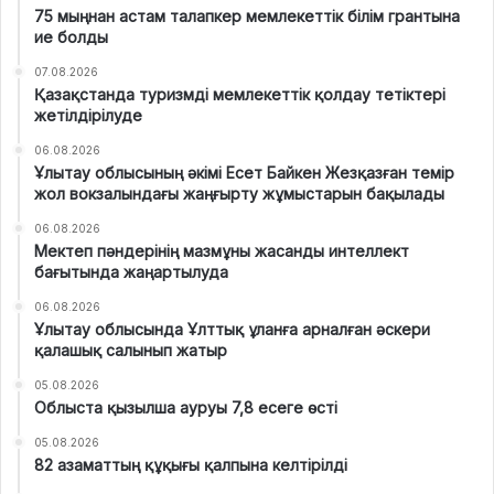
75 мыңнан астам талапкер мемлекеттік білім грантына
ие болды
07.08.2026
Қазақстанда туризмді мемлекеттік қолдау тетіктері
жетілдірілуде
06.08.2026
Ұлытау облысының әкімі Есет Байкен Жезқазған темір
жол вокзалындағы жаңғырту жұмыстарын бақылады
06.08.2026
Мектеп пәндерінің мазмұны жасанды интеллект
бағытында жаңартылуда
06.08.2026
Ұлытау облысында Ұлттық ұланға арналған әскери
қалашық салынып жатыр
05.08.2026
Облыста қызылша ауруы 7,8 есеге өсті
05.08.2026
82 азаматтың құқығы қалпына келтірілді