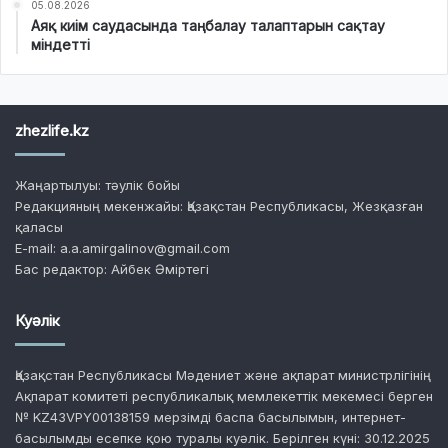
05.08.2026
Аяқ киім саудасында таңбалау талаптарын сақтау
міндетті
zhezlife.kz
Жаңартылуы: тәулік бойы
Редакцияның мекенжайы: Қазақстан Республикасы, Жезқазған
қаласы
E-mail: a.a.amirgalinov@gmail.com
Бас редактор: Айбек Әміртегі
Куәлік
Қазақстан Республикасы Мәдениет және ақпарат министрлігінің
Ақпарат комитеті республикалық мемлекеттік мекемесі берген
№ KZ43VPY00138159 мерзімді баспа басылымын, интернет-
басылымды есепке қою туралы куәлік. Берілген күні: 30.12.2025