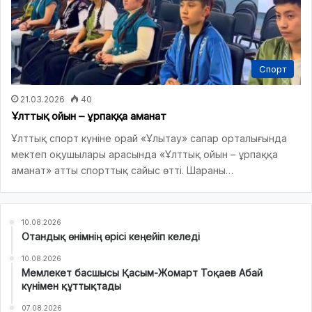
Спорт
21.03.2026
40
Ұлттық ойын – ұрпаққа аманат
Ұлттық спорт күніне орай «Ұлытау» сапар орталығында
мектеп оқушылары арасында «Ұлттық ойын – ұрпаққа
аманат» атты спорттық сайыс өтті. Шараны…
10.08.2026
Отандық өнімнің өрісі кеңейіп келеді
10.08.2026
Мемлекет басшысы Қасым-Жомарт Тоқаев Абай
күнімен құттықтады
07.08.2026