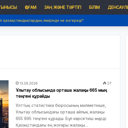
 ТЫНЫСЫ
ҚОҒАМ
ЗАҢ ЖӘНЕ ТӘРТІП
БІЛІМ
ДЕНСАУЛЫ
п қазақстандықтардың өмірінде не өзгереді?
13.05.2026
27
Ұлытау облысында орташа жалақы 665 мың
теңгені құрайды
Ұлттық статистика бюросының мәліметінше,
Ұлытау облысындағы орташа айлық жалақы
655 995 теңгені құрады. Бұл көрсеткіш өңірді
Қазақстандағы ең жоғары жалақы…