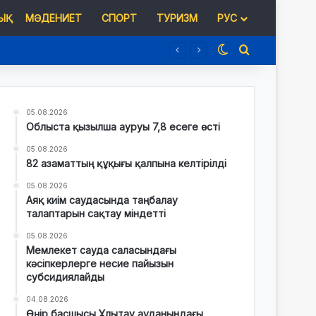
Қ
МӘДЕНИЕТ
СПОРТ
ТУРИЗМ
РУС
Switch skin
Іздеу
05.08.2026
Облыста қызылша ауруы 7,8 есеге өсті
05.08.2026
82 азаматтың құқығы қалпына келтірілді
05.08.2026
Аяқ киім саудасында таңбалау
талаптарын сақтау міндетті
05.08.2026
Мемлекет сауда саласындағы
кәсіпкерлерге несие пайызын
субсидиялайды
04.08.2026
Өңір басшысы Ұлытау ауданындағы