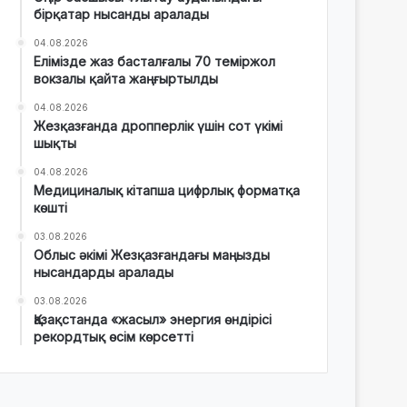
бірқатар нысанды аралады
04.08.2026
Елімізде жаз басталғалы 70 теміржол
вокзалы қайта жаңғыртылды
04.08.2026
Жезқазғанда дропперлік үшін сот үкімі
шықты
04.08.2026
Медициналық кітапша цифрлық форматқа
көшті
03.08.2026
Облыс әкімі Жезқазғандағы маңызды
нысандарды аралады
03.08.2026
Қазақстанда «жасыл» энергия өндірісі
рекордтық өсім көрсетті