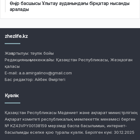
Өңір басшысы Ұлытау ауданындағы бірқатар нысанды
аралады
zhezlife.kz
Жаңартылуы: тәулік бойы
Редакцияның мекенжайы: Қазақстан Республикасы, Жезқазған
қаласы
E-mail: a.a.amirgalinov@gmail.com
Бас редактор: Айбек Әміртегі
Куәлік
Қазақстан Республикасы Мәдениет және ақпарат министрлігінің
Ақпарат комитеті республикалық мемлекеттік мекемесі берген
№ KZ43VPY00138159 мерзімді баспа басылымын, интернет-
басылымды есепке қою туралы куәлік. Берілген күні: 30.12.2025