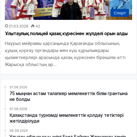
Спорт
21.03.2026
42
Ұлытаулық полицей қазақ күресінен жүлделі орын алды
Наурыз мейрамы қарсаңында Қарағанды облысының
құқық қорғау органдары мен күш құрылымдары
қызметкерлері арасында қазақ күресінен біріншілік өтті.
Жарысқа облыстың әр…
07.08.2026
75 мыңнан астам талапкер мемлекеттік білім грантына
ие болды
07.08.2026
Қазақстанда туризмді мемлекеттік қолдау тетіктері
жетілдірілуде
06.08.2026
Ұлытау облысының әкімі Есет Байкен Жезқазған темір