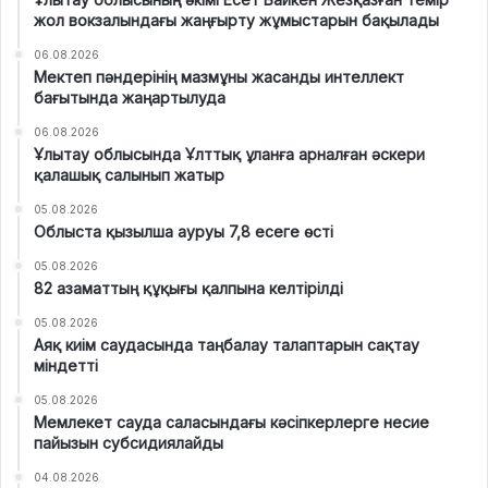
жол вокзалындағы жаңғырту жұмыстарын бақылады
06.08.2026
Мектеп пәндерінің мазмұны жасанды интеллект
бағытында жаңартылуда
06.08.2026
Ұлытау облысында Ұлттық ұланға арналған әскери
қалашық салынып жатыр
05.08.2026
Облыста қызылша ауруы 7,8 есеге өсті
05.08.2026
82 азаматтың құқығы қалпына келтірілді
05.08.2026
Аяқ киім саудасында таңбалау талаптарын сақтау
міндетті
05.08.2026
Мемлекет сауда саласындағы кәсіпкерлерге несие
пайызын субсидиялайды
04.08.2026