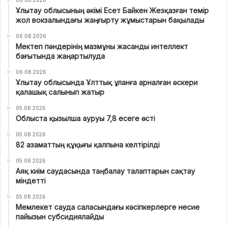
Ұлытау облысының әкімі Есет Байкен Жезқазған темір
жол вокзалындағы жаңғырту жұмыстарын бақылады
06.08.2026
Мектеп пәндерінің мазмұны жасанды интеллект
бағытында жаңартылуда
06.08.2026
Ұлытау облысында Ұлттық ұланға арналған әскери
қалашық салынып жатыр
05.08.2026
Облыста қызылша ауруы 7,8 есеге өсті
05.08.2026
82 азаматтың құқығы қалпына келтірілді
05.08.2026
Аяқ киім саудасында таңбалау талаптарын сақтау
міндетті
05.08.2026
Мемлекет сауда саласындағы кәсіпкерлерге несие
пайызын субсидиялайды