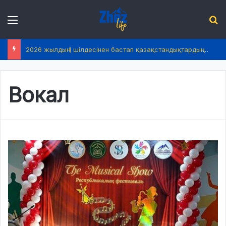
Menu
І
2026 жылдың 1 шілдесінен бастап қазақстандықтардың өмірінде не өзгереді?
Вокал