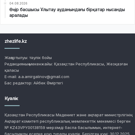
04.08.2026
Өңір басшысы Ұлытау ауданындағы бірқатар нысанды
аралады
zhezlife.kz
Жаңартылуы: тәулік бойы
Редакцияның мекенжайы: Қазақстан Республикасы, Жезқазған
қаласы
E-mail: a.a.amirgalinov@gmail.com
Бас редактор: Айбек Әміртегі
Куәлік
Қазақстан Республикасы Мәдениет және ақпарат министрлігінің
Ақпарат комитеті республикалық мемлекеттік мекемесі берген
№ KZ43VPY00138159 мерзімді баспа басылымын, интернет-
басылымды есепке қою туралы куәлік. Берілген күні: 30.12.2025