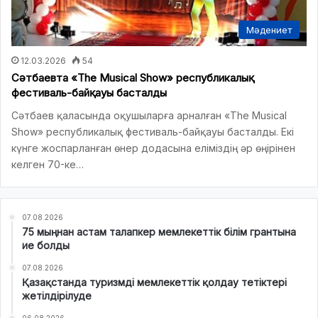
Мәдениет
12.03.2026
54
Сәтбаевта «The Musical Show» республикалық
фестиваль-байқауы басталды
Сәтбаев қаласында оқушыларға арналған «The Musical
Show» республикалық фестиваль-байқауы басталды. Екі
күнге жоспарланған өнер додасына еліміздің әр өңірінен
келген 70-ке…
07.08.2026
75 мыңнан астам талапкер мемлекеттік білім грантына
ие болды
07.08.2026
Қазақстанда туризмді мемлекеттік қолдау тетіктері
жетілдірілуде
06.08.2026