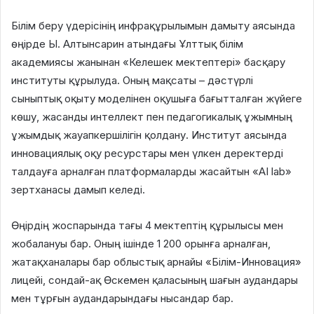
Білім беру үдерісінің инфрақұрылымын дамыту аясында
өңірде Ы. Алтынсарин атындағы Ұлттық білім
академиясы жанынан «Келешек мектептері» басқару
институты құрылуда. Оның мақсаты – дәстүрлі
сыныптық оқыту моделінен оқушыға бағытталған жүйеге
көшу, жасанды интеллект пен педагогикалық ұжымның
ұжымдық жауапкершілігін қолдану. Институт аясында
инновациялық оқу ресурстары мен үлкен деректерді
талдауға арналған платформаларды жасайтын «AI lab»
зертханасы дамып келеді.
Өңірдің жоспарында тағы 4 мектептің құрылысы мен
жобалануы бар. Оның ішінде 1 200 орынға арналған,
жатақханалары бар облыстық арнайы «Білім-Инновация»
лицейі, сондай-ақ Өскемен қаласының шағын аудандары
мен тұрғын аудандарындағы нысандар бар.