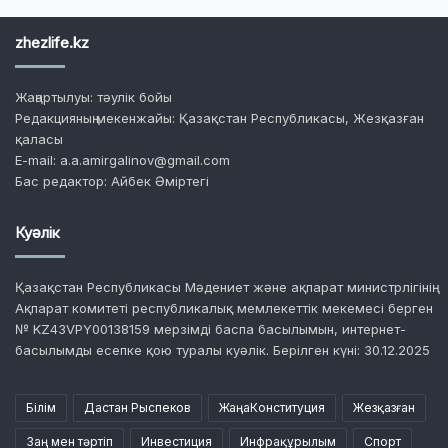
zhezlife.kz
Жаңартылуы: тәулік бойы
Редакцияның мекенжайы: Қазақстан Республикасы, Жезқазған
қаласы
E-mail: a.a.amirgalinov@gmail.com
Бас редактор: Айбек Әміртегі
Куәлік
Қазақстан Республикасы Мәдениет және ақпарат министрлігінің
Ақпарат комитеті республикалық мемлекеттік мекемесі берген
№ KZ43VPY00138159 мерзімді баспа басылымын, интернет-
басылымды есепке қою туралы куәлік. Берілген күні: 30.12.2025
Білім
Дастан Рыспеков
ЖаңаКонституция
Жезқазған
Заң мен тәртіп
Инвестиция
Инфрақұрылым
Спорт