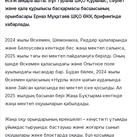
есігін айқара ашты. Бұл туралы ШҚО Құрылыс, сәулет
және қала құрылысы басқармасы басшысының
орынбасары Ерназ Мұқатаев ШҚО ӨКҚ брифингінде
хабарлады.
2024 жылы Өскемен, Шемонаиха, Риддер қалаларында
және Белоусовка кентінде бес жаңа мектеп салынса,
2025 жылы тағы екі мектеп пайдалануға берілді. Оның
ішінде Өскемен қаласындағы және Опытное поле
ауылындағы нысандар бар. Бұдан бөлек, 2024 жылы
Өскемен қаласының «Нұрлы жол» шағын ауданында
және Зайсан қаласында екі мектеп іске қосылды. Ал
2025 жылдың басынан бері Жаңа Бұқтырма кентінде
жаңа мектеп оқушыларын қабылдады.
Жаңа оқу орындарының ерекшелігі – кеңістікті ұтымды
ұйымдастыруында: бастауыш және жоғарғы сынып
оқушылары жеке блоктарда оқиды, бұл қосымша