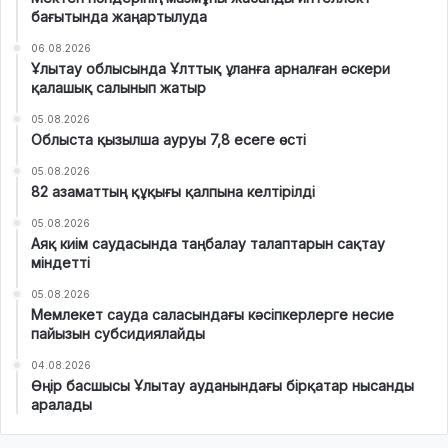
бағытында жаңартылуда
06.08.2026
Ұлытау облысында Ұлттық ұланға арналған әскери
қалашық салынып жатыр
05.08.2026
Облыста қызылша ауруы 7,8 есеге өсті
05.08.2026
82 азаматтың құқығы қалпына келтірілді
05.08.2026
Аяқ киім саудасында таңбалау талаптарын сақтау
міндетті
05.08.2026
Мемлекет сауда саласындағы кәсіпкерлерге несие
пайызын субсидиялайды
04.08.2026
Өңір басшысы Ұлытау ауданындағы бірқатар нысанды
аралады