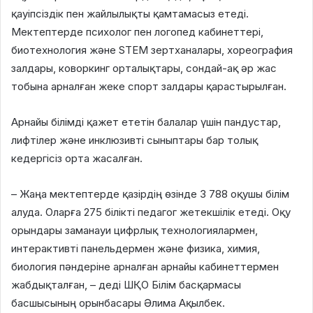
қауіпсіздік пен жайлылықты қамтамасыз етеді.
Мектептерде психолог пен логопед кабинеттері,
биотехнология және STEM зертханалары, хореография
залдары, коворкинг орталықтары, сондай-ақ әр жас
тобына арналған жеке спорт залдары қарастырылған.
Арнайы білімді қажет ететін балалар үшін пандустар,
лифтілер және инклюзивті сыныптары бар толық
кедергісіз орта жасалған.
– Жаңа мектептерде қазірдің өзінде 3 788 оқушы білім
алуда. Оларға 275 білікті педагог жетекшілік етеді. Оқу
орындары заманауи цифрлық технологиялармен,
интерактивті панельдермен және физика, химия,
биология пәндеріне арналған арнайы кабинеттермен
жабдықталған, – деді ШҚО Білім басқармасы
басшысының орынбасары Әлима Ақылбек.