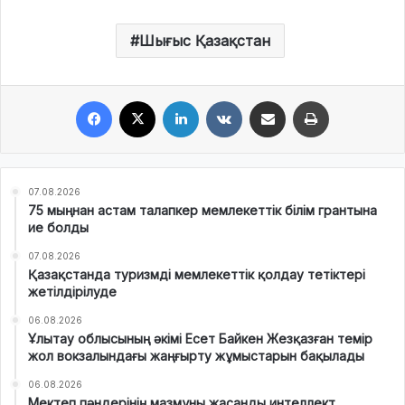
Шығыс Қазақстан
Facebook
X
LinkedIn
VKontakte
Share via Email
Print
07.08.2026
75 мыңнан астам талапкер мемлекеттік білім грантына
ие болды
07.08.2026
Қазақстанда туризмді мемлекеттік қолдау тетіктері
жетілдірілуде
06.08.2026
Ұлытау облысының әкімі Есет Байкен Жезқазған темір
жол вокзалындағы жаңғырту жұмыстарын бақылады
06.08.2026
Мектеп пәндерінің мазмұны жасанды интеллект