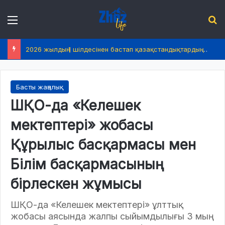
Menu
І
2026 жылдың 1 шілдесінен бастап қазақстандықтардың өмірінде не өзгереді?
Басты жаңалық
ШҚО-да «Келешек
мектептері» жобасы
Құрылыс басқармасы мен
Білім басқармасының
бірлескен жұмысы
ШҚО-да «Келешек мектептері» ұлттық
жобасы аясында жалпы сыйымдылығы 3 мың