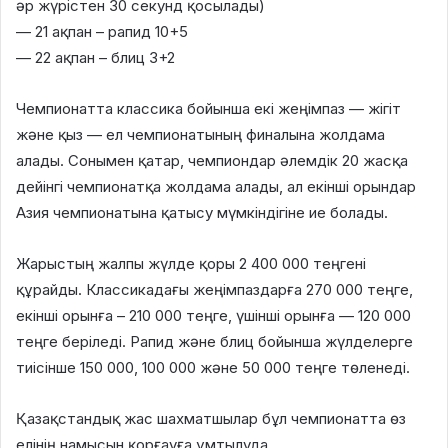
әр жүрістен 30 секунд қосылады)
— 21 ақпан – рапид 10+5
— 22 ақпан – блиц 3+2
Чемпионатта классика бойынша екі жеңімпаз — жігіт
және қыз — ел чемпионатының финалына жолдама
алады. Сонымен қатар, чемпиондар әлемдік 20 жасқа
дейінгі чемпионатқа жолдама алады, ал екінші орындар
Азия чемпионатына қатысу мүмкіндігіне ие болады.
Жарыстың жалпы жүлде қоры 2 400 000 теңгені
құрайды. Классикадағы жеңімпаздарға 270 000 теңге,
екінші орынға – 210 000 теңге, үшінші орынға — 120 000
теңге беріледі. Рапид және блиц бойынша жүлделерге
тиісінше 150 000, 100 000 және 50 000 теңге төленеді.
Қазақстандық жас шахматшылар бұл чемпионатта өз
елінің намысын қорғауға ұмтылуда.