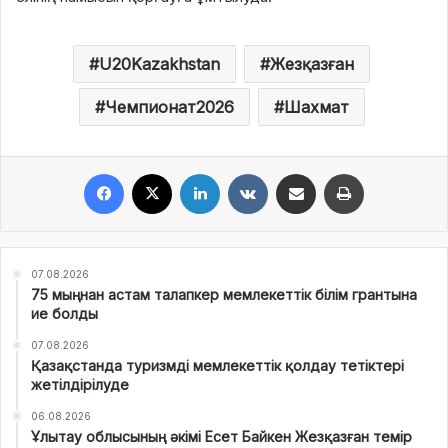
U20Kazakhstan
Жезқазған
Чемпионат2026
Шахмат
Facebook
X
LinkedIn
VKontakte
Share via Email
Print
07.08.2026
75 мыңнан астам талапкер мемлекеттік білім грантына
ие болды
07.08.2026
Қазақстанда туризмді мемлекеттік қолдау тетіктері
жетілдірілуде
06.08.2026
Ұлытау облысының әкімі Есет Байкен Жезқазған темір