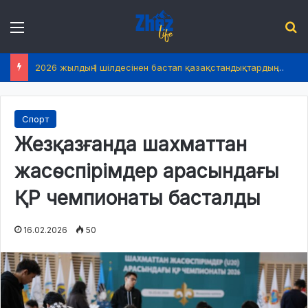
Menu
І
2026 жылдың 1 шілдесінен бастап қазақстандықтардың өмірінде не өзгереді?
Спорт
Жезқазғанда шахматтан
жасөспірімдер арасындағы
ҚР чемпионаты басталды
16.02.2026
50