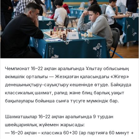
Чемпионат 16–22 ақпан аралығында Ұлытау облысының
әкімшілік орталығы — Жезқазған қаласындағы «Жігер»
денешынықтыру-сауықтыру кешенінде өтуде. Байқауда
классикалық шахмат, рапид және блиц барлық уақыт
бақылаулары бойынша сынға түсуге мүмкіндік бар.
Шахматшылар 16–22 ақпан аралығында 9 турдан
швейцариялық жүйемен жарысады:
— 16–20 ақпан – классика 60+30 (әр партияға 60 минут +