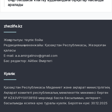
аралады
zhezlife.kz
Жаңартылуы: тәулік бойы
Редакцияның мекенжайы: Қазақстан Республикасы, Жезқазған
қаласы
E-mail: a.a.amirgalinov@gmail.com
Бас редактор: Айбек Әміртегі
Куәлік
Қазақстан Республикасы Мәдениет және ақпарат министрлігінің
Ақпарат комитеті республикалық мемлекеттік мекемесі берген
№ KZ43VPY00138159 мерзімді баспа басылымын, интернет-
басылымды есепке қою туралы куәлік. Берілген күні: 30.12.2025