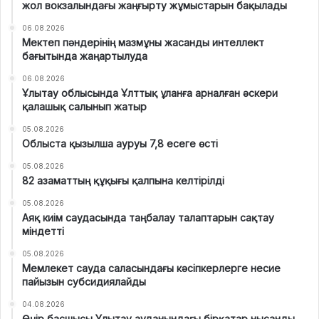
жол вокзалындағы жаңғырту жұмыстарын бақылады
06.08.2026
Мектеп пәндерінің мазмұны жасанды интеллект
бағытында жаңартылуда
06.08.2026
Ұлытау облысында Ұлттық ұланға арналған әскери
қалашық салынып жатыр
05.08.2026
Облыста қызылша ауруы 7,8 есеге өсті
05.08.2026
82 азаматтың құқығы қалпына келтірілді
05.08.2026
Аяқ киім саудасында таңбалау талаптарын сақтау
міндетті
05.08.2026
Мемлекет сауда саласындағы кәсіпкерлерге несие
пайызын субсидиялайды
04.08.2026
Өңір басшысы Ұлытау ауданындағы бірқатар нысанды