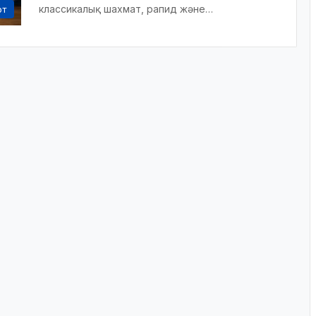
классикалық шахмат, рапид және…
рт