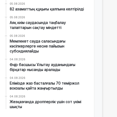
05.08.2026
82 азаматтың құқығы қалпына келтірілді
05.08.2026
Аяқ киім саудасында таңбалау
талаптарын сақтау міндетті
05.08.2026
Мемлекет сауда саласындағы
кәсіпкерлерге несие пайызын
субсидиялайды
04.08.2026
Өңір басшысы Ұлытау ауданындағы
бірқатар нысанды аралады
04.08.2026
Елімізде жаз басталғалы 70 теміржол
вокзалы қайта жаңғыртылды
04.08.2026
Жезқазғанда дропперлік үшін сот үкімі
шықты