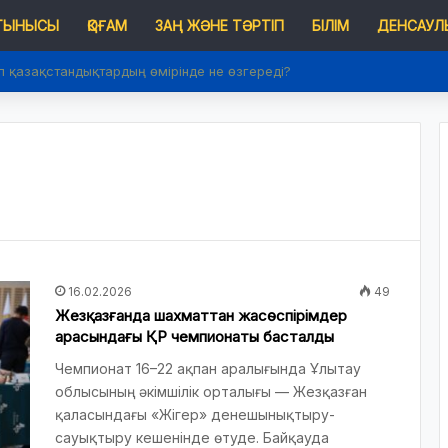
 ТЫНЫСЫ
ҚОҒАМ
ЗАҢ ЖӘНЕ ТӘРТІП
БІЛІМ
ДЕНСАУЛЫ
п қазақстандықтардың өмірінде не өзгереді?
16.02.2026
49
Жезқазғанда шахматтан жасөспірімдер
арасындағы ҚР чемпионаты басталды
Чемпионат 16–22 ақпан аралығында Ұлытау
облысының әкімшілік орталығы — Жезқазған
қаласындағы «Жігер» денешынықтыру-
сауықтыру кешенінде өтуде. Байқауда