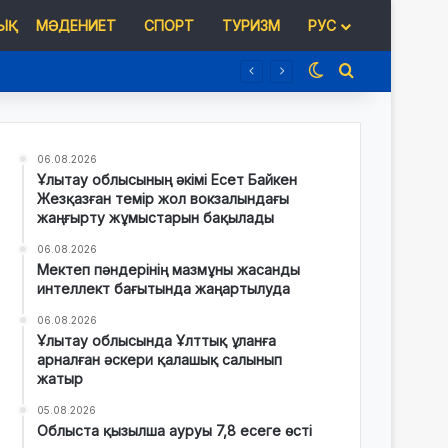
Қ
МӘДЕНИЕТ
СПОРТ
ТУРИЗМ
РУС
Switch skin
Іздеу
06.08.2026
Ұлытау облысының әкімі Есет Байкен
Жезқазған темір жол вокзалындағы
жаңғырту жұмыстарын бақылады
06.08.2026
Мектеп пәндерінің мазмұны жасанды
интеллект бағытында жаңартылуда
06.08.2026
Ұлытау облысында Ұлттық ұланға
арналған әскери қалашық салынып
жатыр
05.08.2026
Облыста қызылша ауруы 7,8 есеге өсті