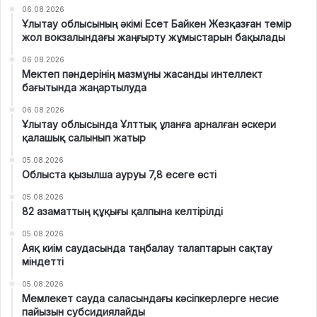
06.08.2026
Ұлытау облысының әкімі Есет Байкен Жезқазған темір
жол вокзалындағы жаңғырту жұмыстарын бақылады
06.08.2026
Мектеп пәндерінің мазмұны жасанды интеллект
бағытында жаңартылуда
06.08.2026
Ұлытау облысында Ұлттық ұланға арналған әскери
қалашық салынып жатыр
05.08.2026
Облыста қызылша ауруы 7,8 есеге өсті
05.08.2026
82 азаматтың құқығы қалпына келтірілді
05.08.2026
Аяқ киім саудасында таңбалау талаптарын сақтау
міндетті
05.08.2026
Мемлекет сауда саласындағы кәсіпкерлерге несие
пайызын субсидиялайды