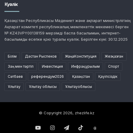
Куәлік
Қазақстан Республикасы Мәдениет және ақпарат министрлігінің
Ақпарат комитеті республикалық мемлекеттік мекемесі берген
№ KZ43VPY00138159 мерзімді баспа басылымын, интернет-
басылымды есепке қою туралы куәлік. Берілген күні: 30.12.2025
Білім
Дастан Рыспеков
ЖаңаКонституция
Жезқазған
Заң мен тәртіп
Инвестиция
Инфрақұрылым
Спорт
Сәтбаев
референдум2026
Қазақстан
Қауіпсіздік
Ұлытау
Ұлытау облысы
Ұлытауоблысы
© Copyright 2026, zhezlife.kz
YouTube
Instagram
Telegram
TikTok
Threads