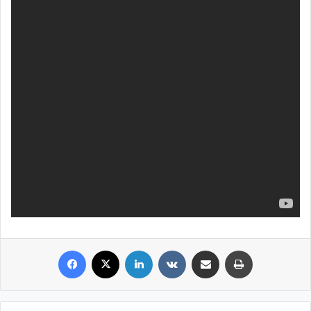
Facebook
X
LinkedIn
VKontakte
Share via Email
Print