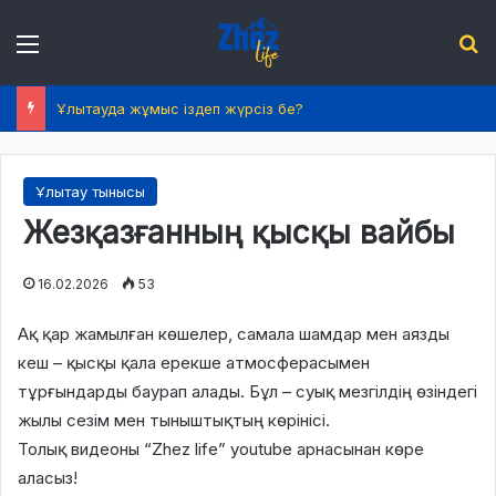
Menu
І
Ұлытауда жұмыс іздеп жүрсіз бе?
Ұлытау тынысы
Жезқазғанның қысқы вайбы
16.02.2026
53
Ақ қар жамылған көшелер, самала шамдар мен аязды
кеш – қысқы қала ерекше атмосферасымен
тұрғындарды баурап алады. Бұл – суық мезгілдің өзіндегі
жылы сезім мен тыныштықтың көрінісі.
Толық видеоны “Zhez life” youtube арнасынан көре
аласыз!