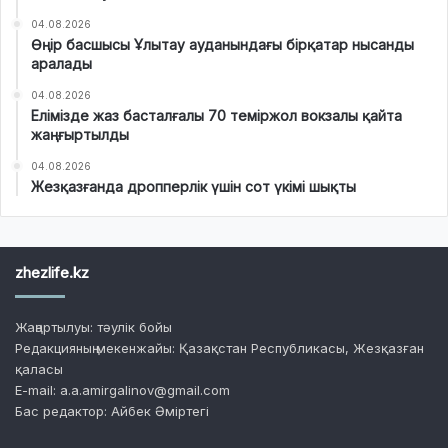
04.08.2026
Өңір басшысы Ұлытау ауданындағы бірқатар нысанды
аралады
04.08.2026
Елімізде жаз басталғалы 70 теміржол вокзалы қайта
жаңғыртылды
04.08.2026
Жезқазғанда дропперлік үшін сот үкімі шықты
zhezlife.kz
Жаңартылуы: тәулік бойы
Редакцияның мекенжайы: Қазақстан Республикасы, Жезқазған
қаласы
E-mail: a.a.amirgalinov@gmail.com
Бас редактор: Айбек Әміртегі