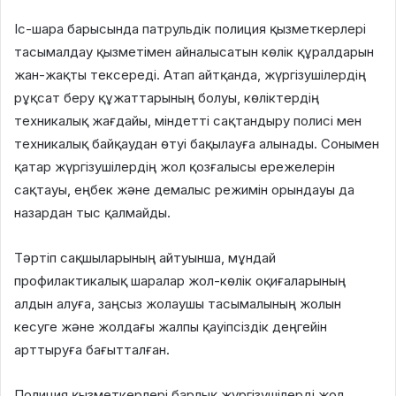
Іс-шара барысында патрульдік полиция қызметкерлері
тасымалдау қызметімен айналысатын көлік құралдарын
жан-жақты тексереді. Атап айтқанда, жүргізушілердің
рұқсат беру құжаттарының болуы, көліктердің
техникалық жағдайы, міндетті сақтандыру полисі мен
техникалық байқаудан өтуі бақылауға алынады. Сонымен
қатар жүргізушілердің жол қозғалысы ережелерін
сақтауы, еңбек және демалыс режимін орындауы да
назардан тыс қалмайды.
Тәртіп сақшыларының айтуынша, мұндай
профилактикалық шаралар жол-көлік оқиғаларының
алдын алуға, заңсыз жолаушы тасымалының жолын
кесуге және жолдағы жалпы қауіпсіздік деңгейін
арттыруға бағытталған.
Полиция қызметкерлері барлық жүргізушілерді жол