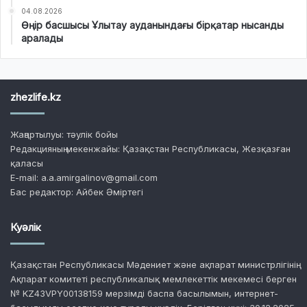
04.08.2026
Өңір басшысы Ұлытау ауданындағы бірқатар нысанды
аралады
zhezlife.kz
Жаңартылуы: тәулік бойы
Редакцияның мекенжайы: Қазақстан Республикасы, Жезқазған
қаласы
E-mail: a.a.amirgalinov@gmail.com
Бас редактор: Айбек Әміртегі
Куәлік
Қазақстан Республикасы Мәдениет және ақпарат министрлігінің
Ақпарат комитеті республикалық мемлекеттік мекемесі берген
№ KZ43VPY00138159 мерзімді баспа басылымын, интернет-