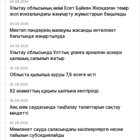
06.08.2026
Ұлытау облысының әкімі Есет Байкен Жезқазған темір
жол вокзалындағы жаңғырту жұмыстарын бақылады
06.08.2026
Мектеп пәндерінің мазмұны жасанды интеллект
бағытында жаңартылуда
06.08.2026
Ұлытау облысында Ұлттық ұланға арналған әскери
қалашық салынып жатыр
05.08.2026
Облыста қызылша ауруы 7,8 есеге өсті
05.08.2026
82 азаматтың құқығы қалпына келтірілді
05.08.2026
Аяқ киім саудасында таңбалау талаптарын сақтау
міндетті
05.08.2026
Мемлекет сауда саласындағы кәсіпкерлерге несие
пайызын субсидиялайды