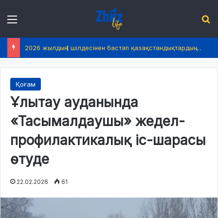
Menu
І
2026 жылдың 1 шілдесінен бастап қазақстандықтардың өмірінде не өзгереді?
Қоғам
Ұлытау ауданында
«Тасымалдаушы» жедел-
профилактикалық іс-шарасы
өтуде
22.02.2026
61