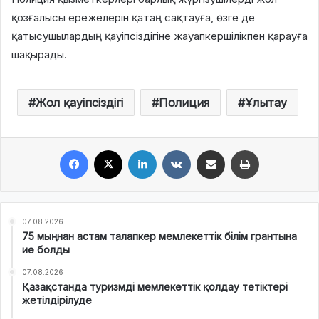
қозғалысы ережелерін қатаң сақтауға, өзге де
қатысушылардың қауіпсіздігіне жауапкершілікпен қарауға
шақырады.
Жол қауіпсіздігі
Полиция
Ұлытау
Facebook
X
LinkedIn
VKontakte
Share via Email
Print
07.08.2026
75 мыңнан астам талапкер мемлекеттік білім грантына
ие болды
07.08.2026
Қазақстанда туризмді мемлекеттік қолдау тетіктері
жетілдірілуде