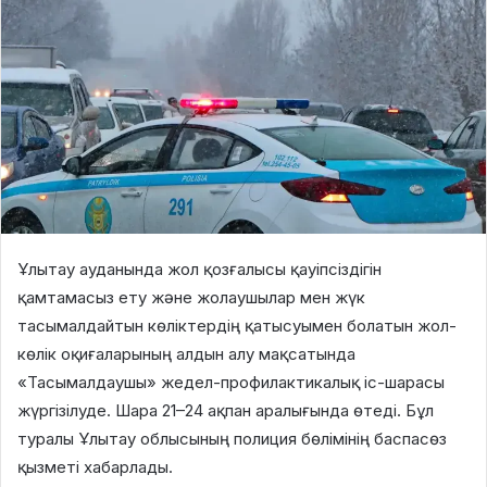
Ұлытау ауданында жол қозғалысы қауіпсіздігін
қамтамасыз ету және жолаушылар мен жүк
тасымалдайтын көліктердің қатысуымен болатын жол-
көлік оқиғаларының алдын алу мақсатында
«Тасымалдаушы» жедел-профилактикалық іс-шарасы
жүргізілуде. Шара 21–24 ақпан аралығында өтеді. Бұл
туралы Ұлытау облысының полиция бөлімінің баспасөз
қызметі хабарлады.