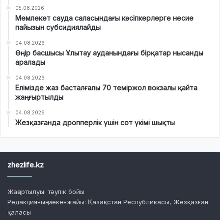
05.08.2026
Мемлекет сауда саласындағы кәсіпкерлерге несие
пайызын субсидиялайды
04.08.2026
Өңір басшысы Ұлытау ауданындағы бірқатар нысанды
аралады
04.08.2026
Елімізде жаз басталғалы 70 теміржол вокзалы қайта
жаңғыртылды
04.08.2026
Жезқазғанда дропперлік үшін сот үкімі шықты
zhezlife.kz
Жаңартылуы: тәулік бойы
Редакцияның мекенжайы: Қазақстан Республикасы, Жезқазған
қаласы