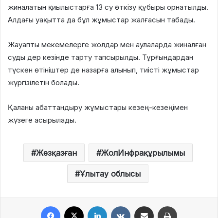
жиналатын қиылыстарға 13 су өткізу құбыры орнатылды.
Алдағы уақытта да бұл жұмыстар жалғасын табады.
Жауапты мекемелерге жолдар мен аулаларда жиналған
суды дер кезінде тарту тапсырылды. Тұрғындардан
түскен өтініштер де назарға алынып, тиісті жұмыстар
жүргізілетін болады.
Қаланы абаттандыру жұмыстары кезең-кезеңімен
жүзеге асырылады.
Жезқазған
ЖолИнфрақұрылымы
Ұлытау облысы
Facebook
X
LinkedIn
VKontakte
Share via Email
Print