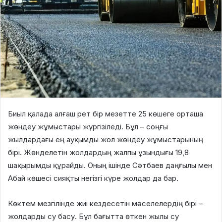
Биыл қалада алғаш рет бір мезетте 25 көшеге орташа
жөндеу жұмыстары жүргізіледі. Бұл – соңғы
жылдардағы ең ауқымды жол жөндеу жұмыстарының
бірі. Жөнделетін жолдардың жалпы ұзындығы 19,8
шақырымды құрайды. Оның ішінде Сәтбаев даңғылы мен
Абай көшесі сияқты негізгі күре жолдар да бар.
Көктем мезгілінде жиі кездесетін мәселелердің бірі –
жолдарды су басу. Бұл бағытта өткен жылы су