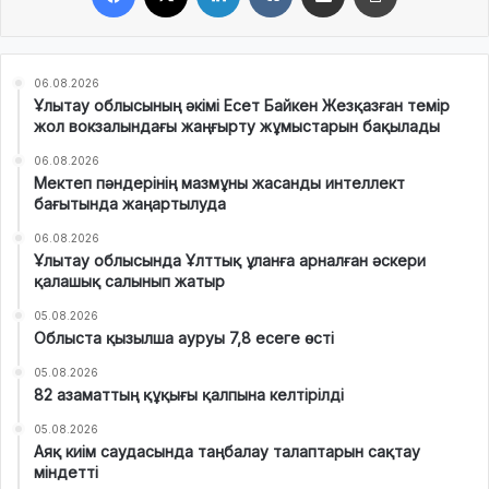
06.08.2026
Ұлытау облысының әкімі Есет Байкен Жезқазған темір
жол вокзалындағы жаңғырту жұмыстарын бақылады
06.08.2026
Мектеп пәндерінің мазмұны жасанды интеллект
бағытында жаңартылуда
06.08.2026
Ұлытау облысында Ұлттық ұланға арналған әскери
қалашық салынып жатыр
05.08.2026
Облыста қызылша ауруы 7,8 есеге өсті
05.08.2026
82 азаматтың құқығы қалпына келтірілді
05.08.2026
Аяқ киім саудасында таңбалау талаптарын сақтау
міндетті