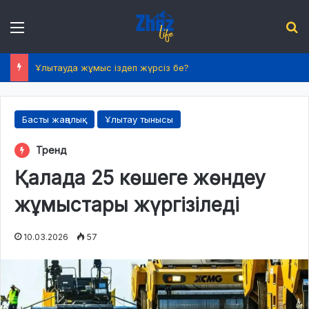
Menu
І
Ұлытауда жұмыс іздеп жүрсіз бе?
Басты жаңалық
Ұлытау тынысы
Тренд
Қалада 25 көшеге жөндеу
жұмыстары жүргізіледі
10.03.2026
57