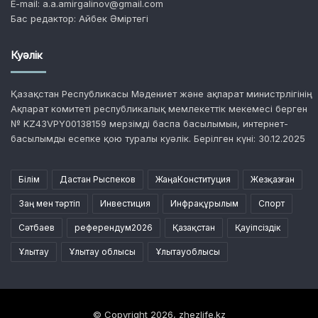
E-mail: a.a.amirgalinov@gmail.com
Бас редактор: Айбек Әміртегі
Куәлік
Қазақстан Республикасы Мәдениет және ақпарат министрлігінің
Ақпарат комитеті республикалық мемлекеттік мекемесі берген
№ KZ43VPY00138159 мерзімді баспа басылымын, интернет-
басылымды есепке қою туралы куәлік. Берілген күні: 30.12.2025
Білім
Дастан Рыспеков
ЖаңаКонституция
Жезқазған
Заң мен тәртіп
Инвестиция
Инфрақұрылым
Спорт
Сәтбаев
референдум2026
Қазақстан
Қауіпсіздік
Ұлытау
Ұлытау облысы
Ұлытауоблысы
© Copyright 2026, zhezlife.kz