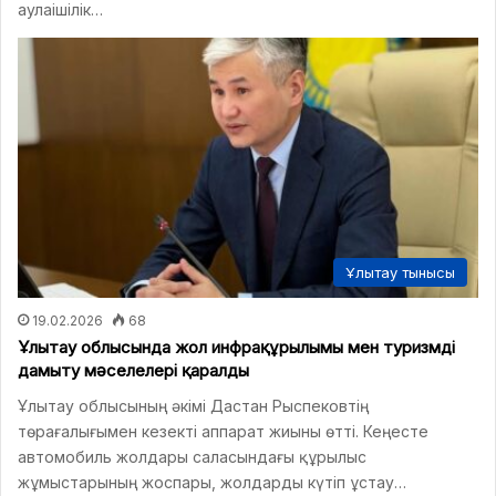
аулаішілік…
Ұлытау тынысы
19.02.2026
68
Ұлытау облысында жол инфрақұрылымы мен туризмді
дамыту мәселелері қаралды
Ұлытау облысының әкімі Дастан Рыспековтің
төрағалығымен кезекті аппарат жиыны өтті. Кеңесте
автомобиль жолдары саласындағы құрылыс
жұмыстарының жоспары, жолдарды күтіп ұстау…