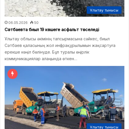
Ұлытау тынысы
06.05.2026
50
Сәтбаевта биыл 19 көшеге асфальт төселеді
Ұлытау облысы әкімінің тапсырмасына сәйкес, биыл
Сәтбаев қаласының жол инфрақұрылымын жақсартуға
ерекше көңіл бөлінуде. Бұл туралы өңірлік
коммуникациялар алаңында өткен…
Ұлытау тынысы