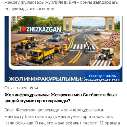
жөндеу жұмыстары жүргізіледі. Бұл – соңғы жылдардағы
ең ауқымды жол жөндеу…
Ұлытау тынысы
02.03.2026
64
Жол инфрақұрылымы: Жезқазған мен Сәтбаевта биыл
қандай жұмыстар атқарылады?
Биыл Жезқазған қаласында жол инфрақұрылымын
жаңғырту бағытында ауқымды жұмыстар атқарылады.
Қала бойынша 13 көшеге жаңа асфальт төселіп, 12 орамда