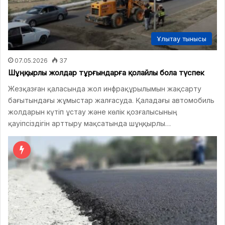
Ұлытау тынысы
07.05.2026
37
Шұңқырлы жолдар тұрғындарға қолайлы бола түспек
Жезқазған қаласында жол инфрақұрылымын жақсарту
бағытындағы жұмыстар жалғасуда. Қаладағы автомобиль
жолдарын күтіп ұстау және көлік қозғалысының
қауіпсіздігін арттыру мақсатында шұңқырлы…