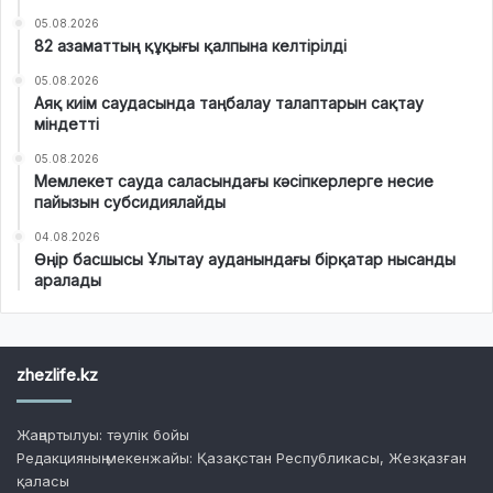
05.08.2026
82 азаматтың құқығы қалпына келтірілді
05.08.2026
Аяқ киім саудасында таңбалау талаптарын сақтау
міндетті
05.08.2026
Мемлекет сауда саласындағы кәсіпкерлерге несие
пайызын субсидиялайды
04.08.2026
Өңір басшысы Ұлытау ауданындағы бірқатар нысанды
аралады
zhezlife.kz
Жаңартылуы: тәулік бойы
Редакцияның мекенжайы: Қазақстан Республикасы, Жезқазған
қаласы