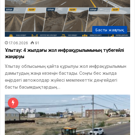
Басты жаңалық
17.06.2026
91
Ұлытау: 4 жылдағы жол инфрақұрылымының түбегейлі
жаңаруы
Ұлытау облысының қайта құрылуы жол инфрақұрылымын
дамытудың жаңа кезеңін бастады. Соңғы бес жылда
өңірдегі автожолдар жүйесі мемлекеттік деңгейдегі
басты басымдықтардың…