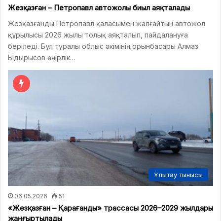
Жезқазған – Петропавл автожолы биыл аяқталады
Жезқазғанды Петропавл қаласымен жалғайтын автожол
құрылысы 2026 жылы толық аяқталып, пайдалануға
беріледі. Бұл туралы облыс әкімінің орынбасары Алмаз
Ыдырысов өңірлік…
Ұлытау тынысы
06.05.2026
51
«Жезқазған – Қарағанды» трассасы 2026–2029 жылдары
жаңғыртылады