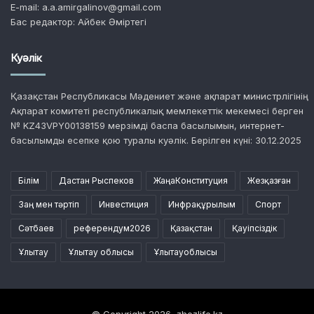
E-mail: a.a.amirgalinov@gmail.com
Бас редактор: Айбек Әміртегі
Куәлік
Қазақстан Республикасы Мәдениет және ақпарат министрлігінің
Ақпарат комитеті республикалық мемлекеттік мекемесі берген
№ KZ43VPY00138159 мерзімді баспа басылымын, интернет-
басылымды есепке қою туралы куәлік. Берілген күні: 30.12.2025
Білім
Дастан Рыспеков
ЖаңаКонституция
Жезқазған
Заң мен тәртіп
Инвестиция
Инфрақұрылым
Спорт
Сәтбаев
референдум2026
Қазақстан
Қауіпсіздік
Ұлытау
Ұлытау облысы
Ұлытауоблысы
© Copyright 2026, zhezlife.kz