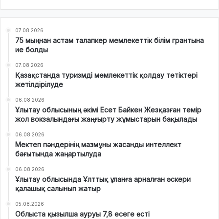
07.08.2026
75 мыңнан астам талапкер мемлекеттік білім грантына
ие болды
07.08.2026
Қазақстанда туризмді мемлекеттік қолдау тетіктері
жетілдірілуде
06.08.2026
Ұлытау облысының әкімі Есет Байкен Жезқазған темір
жол вокзалындағы жаңғырту жұмыстарын бақылады
06.08.2026
Мектеп пәндерінің мазмұны жасанды интеллект
бағытында жаңартылуда
06.08.2026
Ұлытау облысында Ұлттық ұланға арналған әскери
қалашық салынып жатыр
05.08.2026
Облыста қызылша ауруы 7,8 есеге өсті