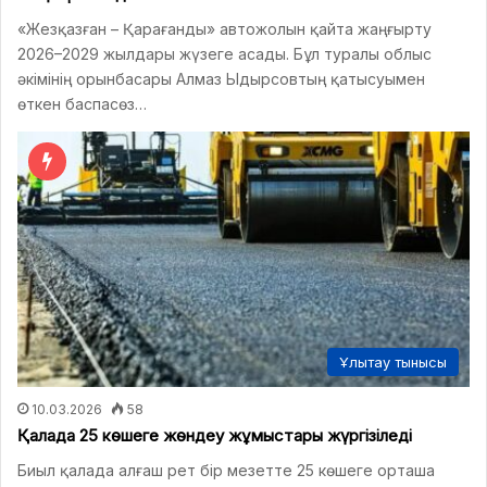
«Жезқазған – Қарағанды» автожолын қайта жаңғырту
2026–2029 жылдары жүзеге асады. Бұл туралы облыс
әкімінің орынбасары Алмаз Ыдырсовтың қатысуымен
өткен баспасөз…
Ұлытау тынысы
10.03.2026
58
Қалада 25 көшеге жөндеу жұмыстары жүргізіледі
Биыл қалада алғаш рет бір мезетте 25 көшеге орташа