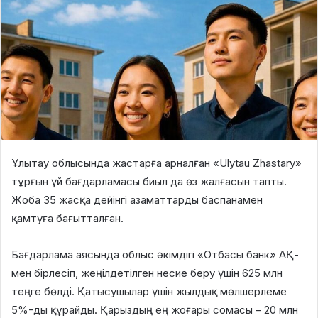
Ұлытау облысында жастарға арналған «Ulytau Zhastary»
тұрғын үй бағдарламасы биыл да өз жалғасын тапты.
Жоба 35 жасқа дейінгі азаматтарды баспанамен
қамтуға бағытталған.
Бағдарлама аясында облыс әкімдігі «Отбасы банк» АҚ-
мен бірлесіп, жеңілдетілген несие беру үшін 625 млн
теңге бөлді. Қатысушылар үшін жылдық мөлшерлеме
5%-ды құрайды. Қарыздың ең жоғары сомасы – 20 млн