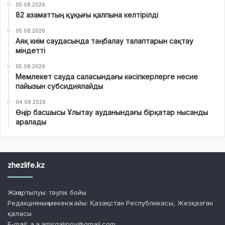
05.08.2026
82 азаматтың құқығы қалпына келтірілді
05.08.2026
Аяқ киім саудасында таңбалау талаптарын сақтау
міндетті
05.08.2026
Мемлекет сауда саласындағы кәсіпкерлерге несие
пайызын субсидиялайды
04.08.2026
Өңір басшысы Ұлытау ауданындағы бірқатар нысанды
аралады
zhezlife.kz
Жаңартылуы: тәулік бойы
Редакцияның мекенжайы: Қазақстан Республикасы, Жезқазған
қаласы
E-mail: a.a.amirgalinov@gmail.com