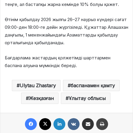
теңге, ал бастапқы жарна кемінде 10% болуы қажет.
Өтінім қабылдау 2026 жылғы 26–27 наурыз күндері сағат
09:00-ден 18:00-ге дейін жүргізіледі. Құжаттар Алашахан
даңғылы, 1 мекенжайындағы Азаматтарды қабылдау
орталығында қабылданады.
Бағдарлама жастардың қолжетімді шарттармен
баспана алуына мүмкіндік береді.
Ulytau Zhastary
баспанамен қамту
Жезқазған
Ұлытау облысы
Facebook
X
LinkedIn
VKontakte
Share via Email
Print