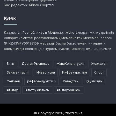
Бас редактор: Айбек Әміртегі
Куәлік
Қазақстан Республикасы Мәдениет және ақпарат министрлігінің
Ақпарат комитеті республикалық мемлекеттік мекемесі берген
№ KZ43VPY00138159 мерзімді баспа басылымын, интернет-
басылымды есепке қою туралы куәлік. Берілген күні: 30.12.2025
Білім
Дастан Рыспеков
ЖаңаКонституция
Жезқазған
Заң мен тәртіп
Инвестиция
Инфрақұрылым
Спорт
Сәтбаев
референдум2026
Қазақстан
Қауіпсіздік
Ұлытау
Ұлытау облысы
Ұлытауоблысы
© Copyright 2026, zhezlife.kz