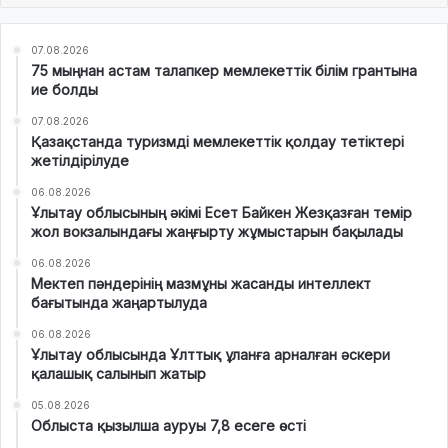
07.08.2026
75 мыңнан астам талапкер мемлекеттік білім грантына
ие болды
07.08.2026
Қазақстанда туризмді мемлекеттік қолдау тетіктері
жетілдірілуде
06.08.2026
Ұлытау облысының әкімі Есет Байкен Жезқазған темір
жол вокзалындағы жаңғырту жұмыстарын бақылады
06.08.2026
Мектеп пәндерінің мазмұны жасанды интеллект
бағытында жаңартылуда
06.08.2026
Ұлытау облысында Ұлттық ұланға арналған әскери
қалашық салынып жатыр
05.08.2026
Облыста қызылша ауруы 7,8 есеге өсті