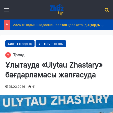
Menu
І
2026 жылдың 1 шілдесінен бастап қазақстандықтардың өмірінде не өзгереді?
Басты жаңалық
Ұлытау тынысы
Тренд
Ұлытауда «Ulytau Zhastary»
бағдарламасы жалғасуда
25.03.2026
41