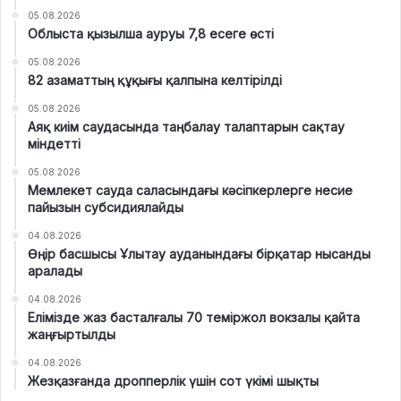
05.08.2026
Облыста қызылша ауруы 7,8 есеге өсті
05.08.2026
82 азаматтың құқығы қалпына келтірілді
05.08.2026
Аяқ киім саудасында таңбалау талаптарын сақтау
міндетті
05.08.2026
Мемлекет сауда саласындағы кәсіпкерлерге несие
пайызын субсидиялайды
04.08.2026
Өңір басшысы Ұлытау ауданындағы бірқатар нысанды
аралады
04.08.2026
Елімізде жаз басталғалы 70 теміржол вокзалы қайта
жаңғыртылды
04.08.2026
Жезқазғанда дропперлік үшін сот үкімі шықты