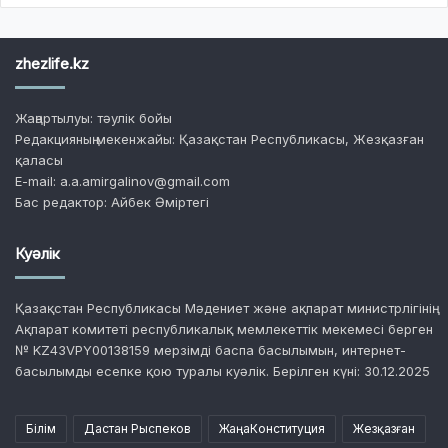
zhezlife.kz
Жаңартылуы: тәулік бойы
Редакцияның мекенжайы: Қазақстан Республикасы, Жезқазған
қаласы
E-mail: a.a.amirgalinov@gmail.com
Бас редактор: Айбек Әміртегі
Куәлік
Қазақстан Республикасы Мәдениет және ақпарат министрлігінің
Ақпарат комитеті республикалық мемлекеттік мекемесі берген
№ KZ43VPY00138159 мерзімді баспа басылымын, интернет-
басылымды есепке қою туралы куәлік. Берілген күні: 30.12.2025
Білім
Дастан Рыспеков
ЖаңаКонституция
Жезқазған