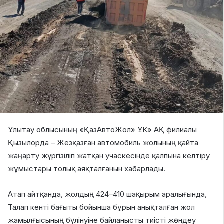
Ұлытау облысының «ҚазАвтоЖол» ҰК» АҚ филиалы
Қызылорда – Жезқазған автомобиль жолының қайта
жаңарту жүргізіліп жатқан учаскесінде қалпына келтіру
жұмыстары толық аяқталғанын хабарлады.
Атап айтқанда, жолдың 424–410 шақырым аралығында,
Талап кенті бағыты бойынша бұрын анықталған жол
жамылғысының бүлінуіне байланысты тиісті жөндеу