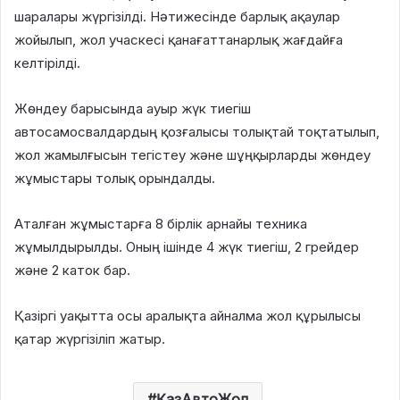
шаралары жүргізілді. Нәтижесінде барлық ақаулар
жойылып, жол учаскесі қанағаттанарлық жағдайға
келтірілді.
Жөндеу барысында ауыр жүк тиегіш
автосамосвалдардың қозғалысы толықтай тоқтатылып,
жол жамылғысын тегістеу және шұңқырларды жөндеу
жұмыстары толық орындалды.
Аталған жұмыстарға 8 бірлік арнайы техника
жұмылдырылды. Оның ішінде 4 жүк тиегіш, 2 грейдер
және 2 каток бар.
Қазіргі уақытта осы аралықта айналма жол құрылысы
қатар жүргізіліп жатыр.
ҚазАвтоЖол