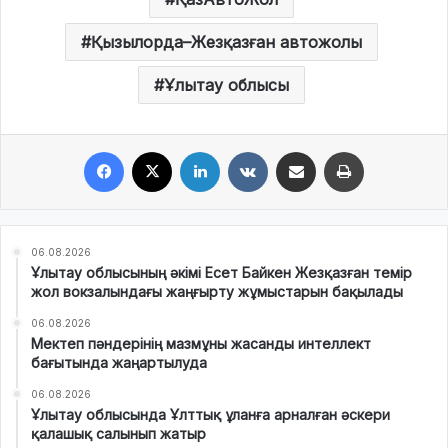
Қызылорда–Жезқазған автожолы
Ұлытау облысы
Facebook
X
LinkedIn
VKontakte
Share via Email
Print
06.08.2026
Ұлытау облысының әкімі Есет Байкен Жезқазған темір
жол вокзалындағы жаңғырту жұмыстарын бақылады
06.08.2026
Мектеп пәндерінің мазмұны жасанды интеллект
бағытында жаңартылуда
06.08.2026
Ұлытау облысында Ұлттық ұланға арналған әскери
қалашық салынып жатыр