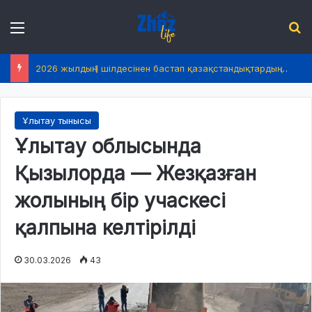
Menu
І
2026 жылдың 1 шілдесінен бастап қазақстандықтардың өмірінде не өзгереді?
Ұлытау тынысы
Ұлытау облысында
Қызылорда — Жезқазған
жолының бір учаскесі
қалпына келтірілді
30.03.2026
43