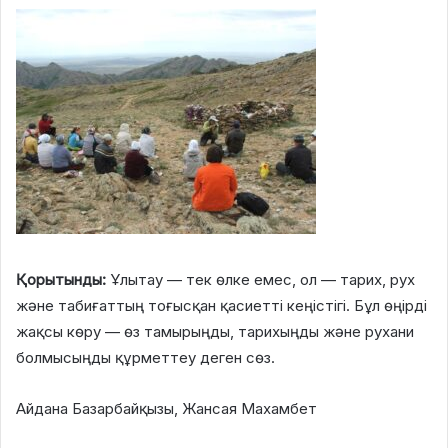
Қорытынды:
Ұлытау — тек өлке емес, ол — тарих, рух
және табиғаттың тоғысқан қасиетті кеңістігі. Бұл өңірді
жақсы көру — өз тамырыңды, тарихыңды және рухани
болмысыңды құрметтеу деген сөз.
Айдана Базарбайқызы, Жансая Махамбет