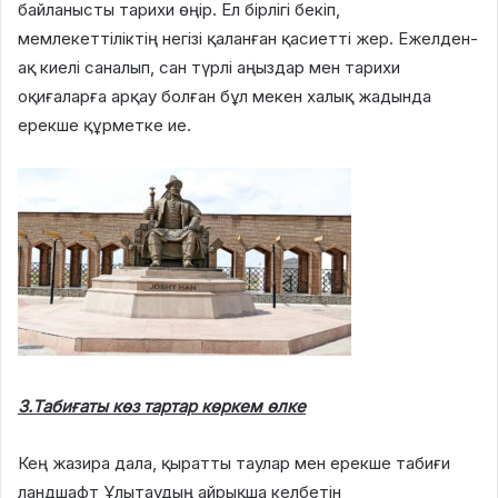
байланысты тарихи өңір. Ел бірлігі бекіп,
мемлекеттіліктің негізі қаланған қасиетті жер. Ежелден-
ақ киелі саналып, сан түрлі аңыздар мен тарихи
оқиғаларға арқау болған бұл мекен халық жадында
ерекше құрметке ие.
3.Табиғаты көз тартар көркем өлке
Кең жазира дала, қыратты таулар мен ерекше табиғи
ландшафт Ұлытаудың айрықша келбетін