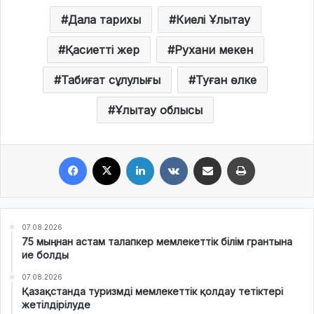
Дала тарихы
Киелі Ұлытау
Қасиетті жер
Рухани мекен
Табиғат сұлулығы
Туған өлке
Ұлытау облысы
Facebook
X
LinkedIn
VKontakte
Share via Email
Print
07.08.2026
75 мыңнан астам талапкер мемлекеттік білім грантына
ие болды
07.08.2026
Қазақстанда туризмді мемлекеттік қолдау тетіктері
жетілдірілуде