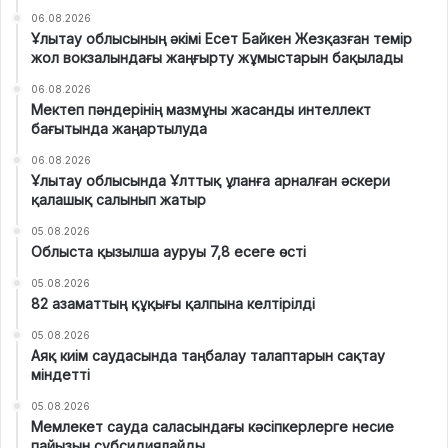
06.08.2026
Ұлытау облысының әкімі Есет Байкен Жезқазған темір
жол вокзалындағы жаңғырту жұмыстарын бақылады
06.08.2026
Мектеп пәндерінің мазмұны жасанды интеллект
бағытында жаңартылуда
06.08.2026
Ұлытау облысында Ұлттық ұланға арналған әскери
қалашық салынып жатыр
05.08.2026
Облыста қызылша ауруы 7,8 есеге өсті
05.08.2026
82 азаматтың құқығы қалпына келтірілді
05.08.2026
Аяқ киім саудасында таңбалау талаптарын сақтау
міндетті
05.08.2026
Мемлекет сауда саласындағы кәсіпкерлерге несие
пайызын субсидиялайды