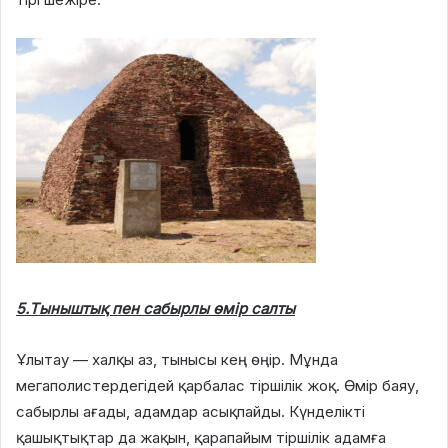
5.Тыныштық пен сабырлы өмір салты
Ұлытау — халқы аз, тынысы кең өңір. Мұнда
мегаполистердегідей қарбалас тіршілік жоқ. Өмір баяу,
сабырлы ағады, адамдар асықпайды. Күнделікті
қашықтықтар да жақын, қарапайым тіршілік адамға