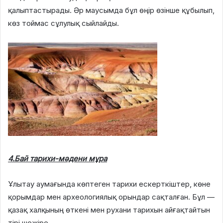
қалыптастырады. Әр маусымда бұл өңір өзінше құбылып,
көз тоймас сұлулық сыйлайды.
4.Бай тарихи-мәдени мұра
Ұлытау аумағында көптеген тарихи ескерткіштер, көне
қорымдар мен археологиялық орындар сақталған. Бұл —
қазақ халқының өткені мен рухани тарихын айғақтайтын
тірі шежіре.