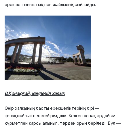
ерекше тыныштық пен жайлылық сыйлайды.
6.Қонақжай, кеңпейіл халық
Өңір халқының басты ерекшеліктерінің бірі —
қонақжайлық пен мейірімділік. Келген қонақ әрдайым
құрметпен қарсы алынып, төрден орын беріледі. Бұл —