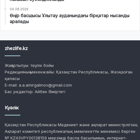
04.08.2026
Өңір басшысы Ұлытау ауданындағы бірқатар нысанды
аралады
zhezlife.kz
Жаңартылуы: тәулік бойы
Редакцияның мекенжайы: Қазақстан Республикасы, Жезқазған
қаласы
E-mail: a.a.amirgalinov@gmail.com
Бас редактор: Айбек Әміртегі
Куәлік
Қазақстан Республикасы Мәдениет және ақпарат министрлігінің
Ақпарат комитеті республикалық мемлекеттік мекемесі берген
№ KZ43VPY00138159 мерзімді баспа басылымын, интернет-