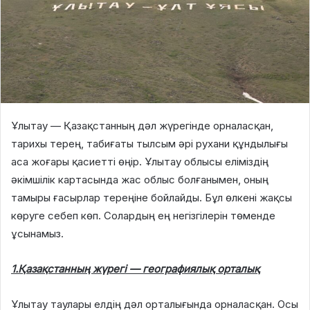
Ұлытау — Қазақстанның дәл жүрегінде орналасқан,
тарихы терең, табиғаты тылсым әрі рухани құндылығы
аса жоғары қасиетті өңір. Ұлытау облысы еліміздің
әкімшілік картасында жас облыс болғанымен, оның
тамыры ғасырлар тереңіне бойлайды. Бұл өлкені жақсы
көруге себеп көп. Солардың ең негізгілерін төменде
ұсынамыз.
1.Қазақстанның жүрегі
—
географиялық орталық
Ұлытау таулары елдің дәл орталығында орналасқан. Осы