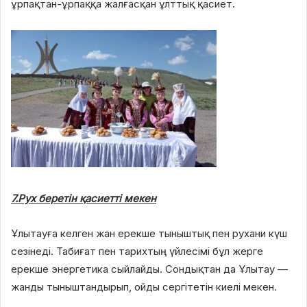
ұрпақтан-ұрпаққа жалғасқан ұлттық қасиет.
7.Рух беретін қасиетті мекен
Ұлытауға келген жан ерекше тыныштық пен рухани күш
сезінеді. Табиғат пен тарихтың үйлесімі бұл жерге
ерекше энергетика сыйлайды. Сондықтан да Ұлытау —
жанды тыныштандырып, ойды сергітетін киелі мекен.