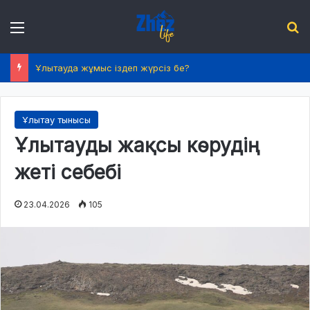
Menu
І
2026 жылдың 1 шілдесінен бастап қазақстандықтардың өмірінде не өзгереді?
Ұлытау тынысы
Ұлытауды жақсы көрудің
жеті себебі
23.04.2026
105