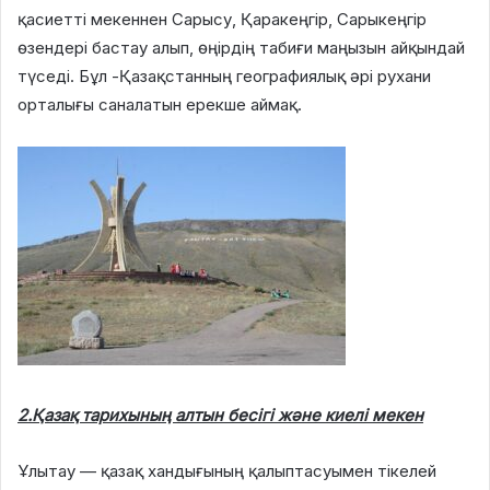
қасиетті мекеннен Сарысу, Қаракеңгір, Сарыкеңгір
өзендері бастау алып, өңірдің табиғи маңызын айқындай
түседі. Бұл -Қазақстанның географиялық әрі рухани
орталығы саналатын ерекше аймақ.
2.Қазақ тарихының алтын бесігі және киелі мекен
Ұлытау — қазақ хандығының қалыптасуымен тікелей