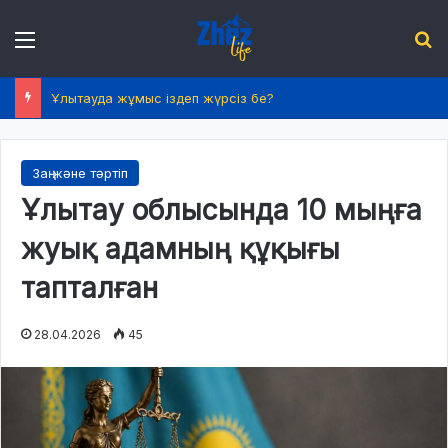
Menu
І
Ұлытауда жұмыс іздеп жүрсіз бе?
Заң және тәртіп
Ұлытау облысында 10 мыңға
жуық адамның құқығы
тапталған
28.04.2026
45