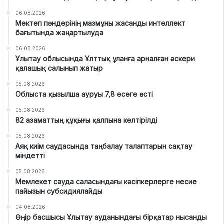
06.08.2026
Мектеп пәндерінің мазмұны жасанды интеллект
бағытында жаңартылуда
06.08.2026
Ұлытау облысында Ұлттық ұланға арналған әскери
қалашық салынып жатыр
05.08.2026
Облыста қызылша ауруы 7,8 есеге өсті
05.08.2026
82 азаматтың құқығы қалпына келтірілді
05.08.2026
Аяқ киім саудасында таңбалау талаптарын сақтау
міндетті
05.08.2026
Мемлекет сауда саласындағы кәсіпкерлерге несие
пайызын субсидиялайды
04.08.2026
Өңір басшысы Ұлытау ауданындағы бірқатар нысанды