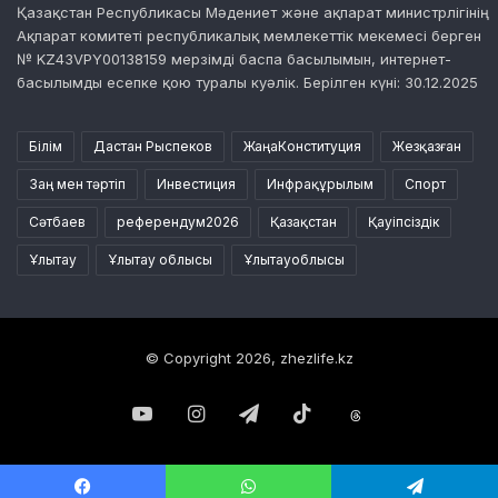
Қазақстан Республикасы Мәдениет және ақпарат министрлігінің
Ақпарат комитеті республикалық мемлекеттік мекемесі берген
№ KZ43VPY00138159 мерзімді баспа басылымын, интернет-
басылымды есепке қою туралы куәлік. Берілген күні: 30.12.2025
Білім
Дастан Рыспеков
ЖаңаКонституция
Жезқазған
Заң мен тәртіп
Инвестиция
Инфрақұрылым
Спорт
Сәтбаев
референдум2026
Қазақстан
Қауіпсіздік
Ұлытау
Ұлытау облысы
Ұлытауоблысы
© Copyright 2026, zhezlife.kz
YouTube
Instagram
Telegram
TikTok
Threads