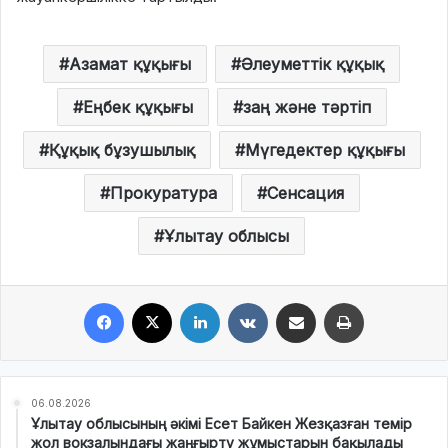
Азамат құқығы
Әлеуметтік құқық
Еңбек құқығы
заң және тәртіп
Құқық бұзушылық
Мүгедектер құқығы
Прокуратура
Сенсация
Ұлытау облысы
Facebook
X
LinkedIn
VKontakte
Share via Email
Print
06.08.2026
Ұлытау облысының әкімі Есет Байкен Жезқазған темір
жол вокзалындағы жаңғырту жұмыстарын бақылады