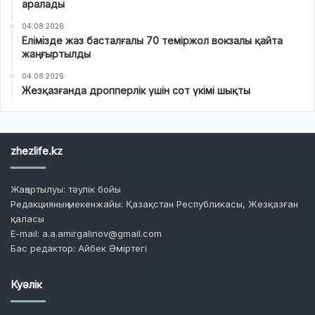
аралады
04.08.2026
Елімізде жаз басталғалы 70 теміржол вокзалы қайта
жаңғыртылды
04.08.2026
Жезқазғанда дропперлік үшін сот үкімі шықты
zhezlife.kz
Жаңартылуы: тәулік бойы
Редакцияның мекенжайы: Қазақстан Республикасы, Жезқазған
қаласы
E-mail: a.a.amirgalinov@gmail.com
Бас редактор: Айбек Әміртегі
Куәлік