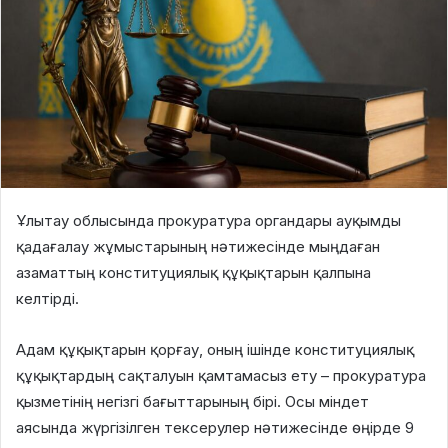
Ұлытау облысында прокуратура органдары ауқымды
қадағалау жұмыстарының нәтижесінде мыңдаған
азаматтың конституциялық құқықтарын қалпына
келтірді.
Адам құқықтарын қорғау, оның ішінде конституциялық
құқықтардың сақталуын қамтамасыз ету – прокуратура
қызметінің негізгі бағыттарының бірі. Осы міндет
аясында жүргізілген тексерулер нәтижесінде өңірде 9