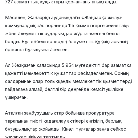
727 азаматтың құқықтары қорғалғаны анықталды.
Мәселен, Жаңаарқа ауданындағы «Жаңаарқа жылу»
коммуналдық кәсіпорнында 115 қызметкерге зейнетақы
және әлеуметтік аударымдар жүргізілмегені белгілі
болды. Бұл еңбеккерлердің әлеуметтік құқықтарының
өрескел бұзылуына әкелген.
Ал Жезқазған қаласында 5 954 мүгедектігі бар азаматқа
қажетті мемлекеттік құжаттар рәсімделмеген. Соның
салдарынан олар толыққанды мемлекеттік қызметтерді
пайдалана алмай, белгілі бір деңгейде кемсітушілікке
ұшыраған.
Аталған заңбұзушылықтар бойынша прокуратура
тарапынан тиісті қадағалау актілері енгізіліп, барлық
бұзушылықтар жойылды. Кінәлі тұлғалар заңға сәйкес
жауапкершілікке тартылды.