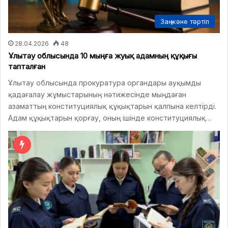
Заң және тәртіп
28.04.2026
48
Ұлытау облысында 10 мыңға жуық адамның құқығы
тапталған
Ұлытау облысында прокуратура органдары ауқымды
қадағалау жұмыстарының нәтижесінде мыңдаған
азаматтың конституциялық құқықтарын қалпына келтірді.
Адам құқықтарын қорғау, оның ішінде конституциялық…