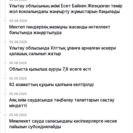
Ұлытау облысының әкімі Есет Байкен Жезқазған темір
жол вокзалындағы жаңғырту жұмыстарын бақылады
06.08.2026
Мектеп пәндерінің мазмұны жасанды интеллект
бағытында жаңартылуда
06.08.2026
Ұлытау облысында Ұлттық ұланға арналған әскери
қалашық салынып жатыр
05.08.2026
Облыста қызылша ауруы 7,8 есеге өсті
05.08.2026
82 азаматтың құқығы қалпына келтірілді
05.08.2026
Аяқ киім саудасында таңбалау талаптарын сақтау
міндетті
05.08.2026
Мемлекет сауда саласындағы кәсіпкерлерге несие
пайызын субсидиялайды