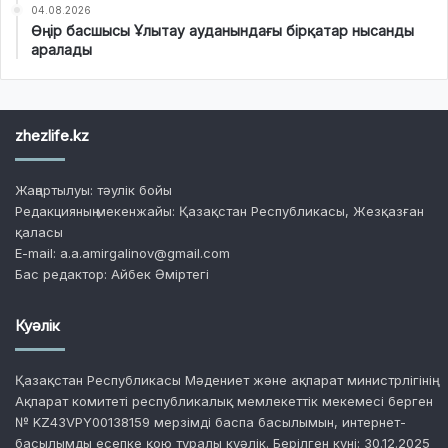
04.08.2026
Өңір басшысы Ұлытау ауданындағы бірқатар нысанды
аралады
zhezlife.kz
Жаңартылуы: тәулік бойы
Редакцияның мекенжайы: Қазақстан Республикасы, Жезқазған
қаласы
E-mail: a.a.amirgalinov@gmail.com
Бас редактор: Айбек Әміртегі
Куәлік
Қазақстан Республикасы Мәдениет және ақпарат министрлігінің
Ақпарат комитеті республикалық мемлекеттік мекемесі берген
№ KZ43VPY00138159 мерзімді баспа басылымын, интернет-
басылымды есепке қою туралы куәлік. Берілген күні: 30.12.2025