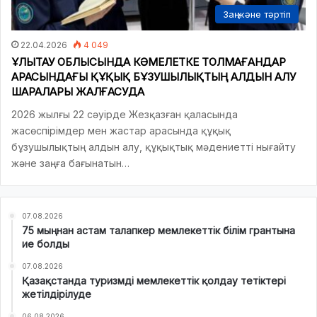
Заң және тәртіп
22.04.2026
4 049
ҰЛЫТАУ ОБЛЫСЫНДА КӘМЕЛЕТКЕ ТОЛМАҒАНДАР
АРАСЫНДАҒЫ ҚҰҚЫҚ БҰЗУШЫЛЫҚТЫҢ АЛДЫН АЛУ
ШАРАЛАРЫ ЖАЛҒАСУДА ⠀
2026 жылғы 22 сәуірде Жезқазған қаласында
жасөспірімдер мен жастар арасында құқық
бұзушылықтың алдын алу, құқықтық мәдениетті нығайту
және заңға бағынатын…
07.08.2026
75 мыңнан астам талапкер мемлекеттік білім грантына
ие болды
07.08.2026
Қазақстанда туризмді мемлекеттік қолдау тетіктері
жетілдірілуде
06.08.2026