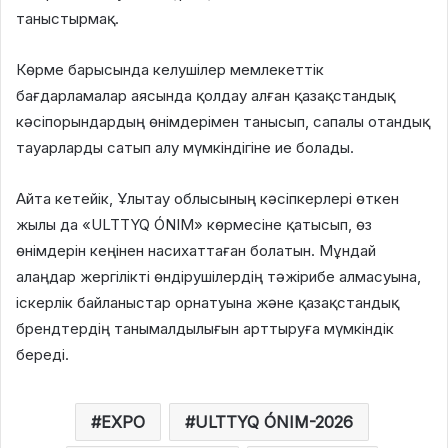
таныстырмақ.
Көрме барысында келушілер мемлекеттік
бағдарламалар аясында қолдау алған қазақстандық
кәсіпорындардың өнімдерімен танысып, сапалы отандық
тауарларды сатып алу мүмкіндігіне ие болады.
Айта кетейік, Ұлытау облысының кәсіпкерлері өткен
жылы да «ULTTYQ ÓNIM» көрмесіне қатысып, өз
өнімдерін кеңінен насихаттаған болатын. Мұндай
алаңдар жергілікті өндірушілердің тәжірибе алмасуына,
іскерлік байланыстар орнатуына және қазақстандық
брендтердің танымалдылығын арттыруға мүмкіндік
береді.
EXPO
ULTTYQ ÓNIM-2026