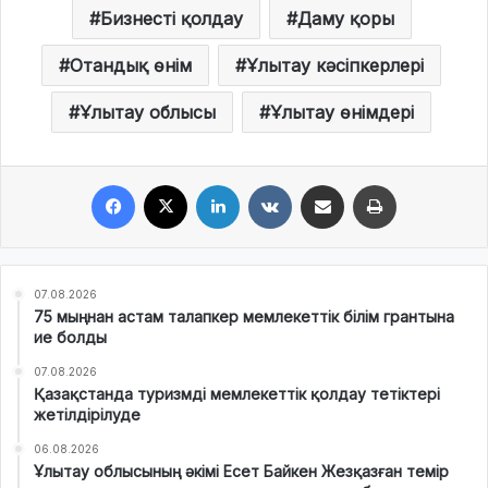
Бизнесті қолдау
Даму қоры
Отандық өнім
Ұлытау кәсіпкерлері
Ұлытау облысы
Ұлытау өнімдері
Facebook
X
LinkedIn
VKontakte
Share via Email
Print
07.08.2026
75 мыңнан астам талапкер мемлекеттік білім грантына
ие болды
07.08.2026
Қазақстанда туризмді мемлекеттік қолдау тетіктері
жетілдірілуде
06.08.2026
Ұлытау облысының әкімі Есет Байкен Жезқазған темір