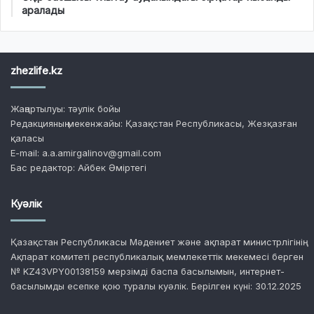
аралады
zhezlife.kz
Жаңартылуы: тәулік бойы
Редакцияның мекенжайы: Қазақстан Республикасы, Жезқазған
қаласы
E-mail: a.a.amirgalinov@gmail.com
Бас редактор: Айбек Әміртегі
Куәлік
Қазақстан Республикасы Мәдениет және ақпарат министрлігінің
Ақпарат комитеті республикалық мемлекеттік мекемесі берген
№ KZ43VPY00138159 мерзімді баспа басылымын, интернет-
басылымды есепке қою туралы куәлік. Берілген күні: 30.12.2025