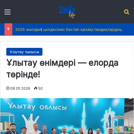
Menu
І
2026 жылдың 1 шілдесінен бастап қазақстандықтардың өмірінде не өзгереді?
Ұлытау тынысы
Ұлытау өнімдері — елорда
төрінде!
08.05.2026
50