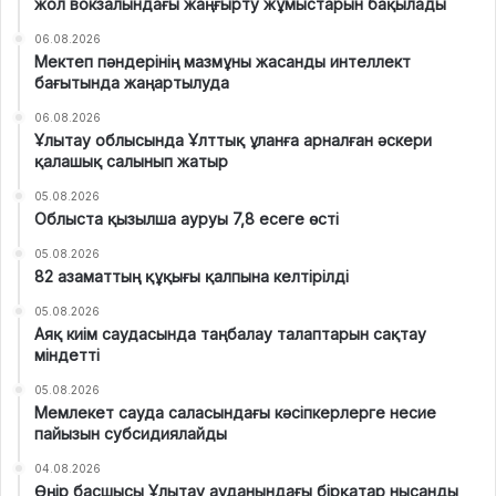
жол вокзалындағы жаңғырту жұмыстарын бақылады
06.08.2026
Мектеп пәндерінің мазмұны жасанды интеллект
бағытында жаңартылуда
06.08.2026
Ұлытау облысында Ұлттық ұланға арналған әскери
қалашық салынып жатыр
05.08.2026
Облыста қызылша ауруы 7,8 есеге өсті
05.08.2026
82 азаматтың құқығы қалпына келтірілді
05.08.2026
Аяқ киім саудасында таңбалау талаптарын сақтау
міндетті
05.08.2026
Мемлекет сауда саласындағы кәсіпкерлерге несие
пайызын субсидиялайды
04.08.2026
Өңір басшысы Ұлытау ауданындағы бірқатар нысанды