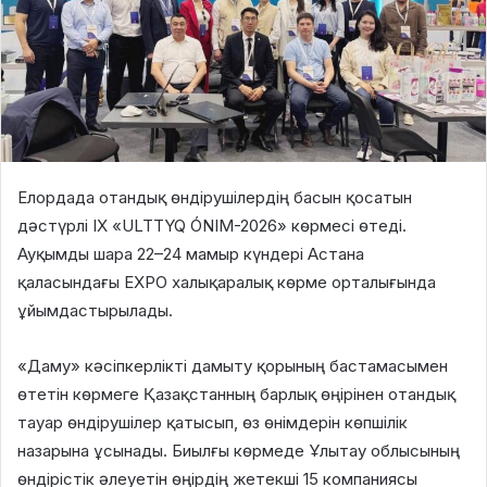
Елордада отандық өндірушілердің басын қосатын
дәстүрлі IX «ULTTYQ ÓNIM-2026» көрмесі өтеді.
Ауқымды шара 22–24 мамыр күндері Астана
қаласындағы EXPO халықаралық көрме орталығында
ұйымдастырылады.
«Даму» кәсіпкерлікті дамыту қорының бастамасымен
өтетін көрмеге Қазақстанның барлық өңірінен отандық
тауар өндірушілер қатысып, өз өнімдерін көпшілік
назарына ұсынады. Биылғы көрмеде Ұлытау облысының
өндірістік әлеуетін өңірдің жетекші 15 компаниясы