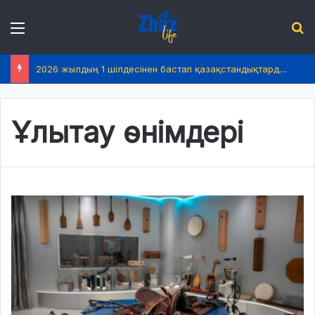
Menu
І
2026 жылдың 1 шілдесінен бастап қазақстандықтардың өмірінде не өзгереді?
Ұлытау өнімдері