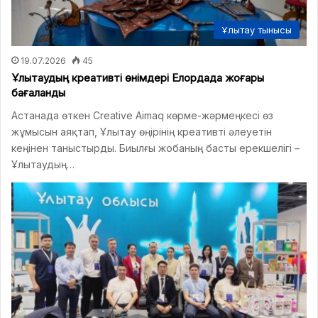
Ұлытау тынысы
19.07.2026
45
Ұлытаудың креативті өнімдері Елордада жоғары
бағаланды
Астанада өткен Creative Aimaq көрме-жәрмеңкесі өз
жұмысын аяқтап, Ұлытау өңірінің креативті әлеуетін
кеңінен таныстырды. Биылғы жобаның басты ерекшелігі –
Ұлытаудың…