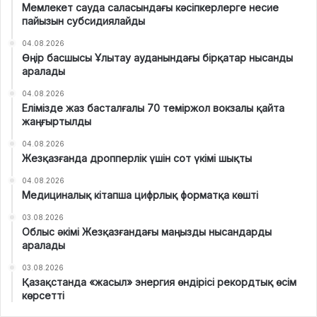
Мемлекет сауда саласындағы кәсіпкерлерге несие
пайызын субсидиялайды
04.08.2026
Өңір басшысы Ұлытау ауданындағы бірқатар нысанды
аралады
04.08.2026
Елімізде жаз басталғалы 70 теміржол вокзалы қайта
жаңғыртылды
04.08.2026
Жезқазғанда дропперлік үшін сот үкімі шықты
04.08.2026
Медициналық кітапша цифрлық форматқа көшті
03.08.2026
Облыс әкімі Жезқазғандағы маңызды нысандарды
аралады
03.08.2026
Қазақстанда «жасыл» энергия өндірісі рекордтық өсім
көрсетті