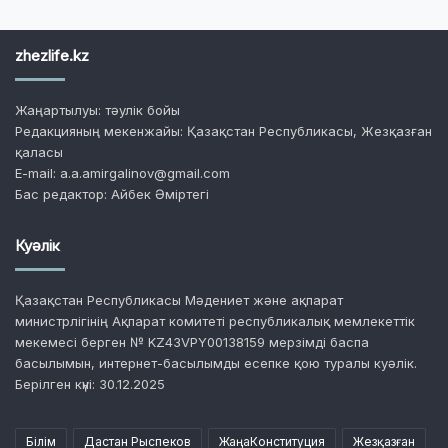
zhezlife.kz
Жаңартылуы: тәулік бойы
Редакцияның мекенжайы: Қазақстан Республикасы, Жезқазған
қаласы
E-mail: a.a.amirgalinov@gmail.com
Бас редактор: Айбек Әміртегі
Куәлік
Қазақстан Республикасы Мәдениет және ақпарат
министрлігінің Ақпарат комитеті республикалық мемлекеттік
мекемесі берген № KZ43VPY00138159 мерзімді баспа
басылымын, интернет-басылымды есепке қою туралы куәлік.
Берілген күні: 30.12.2025
Білім
Дастан Рыспеков
ЖаңаКонституция
Жезқазған