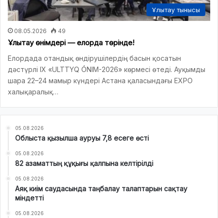
Ұлытау тынысы
08.05.2026
49
Ұлытау өнімдері — елорда төрінде!
Елордада отандық өндірушілердің басын қосатын
дәстүрлі IX «ULTTYQ ÓNIM-2026» көрмесі өтеді. Ауқымды
шара 22–24 мамыр күндері Астана қаласындағы EXPO
халықаралық…
05.08.2026
Облыста қызылша ауруы 7,8 есеге өсті
05.08.2026
82 азаматтың құқығы қалпына келтірілді
05.08.2026
Аяқ киім саудасында таңбалау талаптарын сақтау
міндетті
05.08.2026