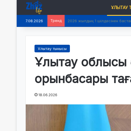
ҰЛЫТАУ
7.08.2026
Тренд
2026 жылдың 1 шілдесінен баста
Ұлытау тынысы
Ұлытау облысы ә
орынбасары та
18.06.2026