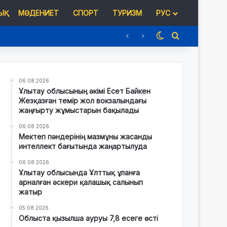
Қ
МӘДЕНИЕТ
СПОРТ
ТУРИЗМ
РУС
Switch skin
Іздеу
06.08.2026
Ұлытау облысының әкімі Есет Байкен
Жезқазған темір жол вокзалындағы
жаңғырту жұмыстарын бақылады
06.08.2026
Мектеп пәндерінің мазмұны жасанды
интеллект бағытында жаңартылуда
06.08.2026
Ұлытау облысында Ұлттық ұланға
арналған әскери қалашық салынып
жатыр
05.08.2026
Облыста қызылша ауруы 7,8 есеге өсті