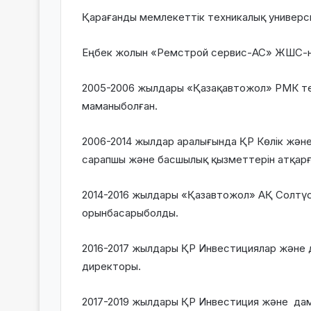
Қарағанды мемлекеттік техникалық университ
Еңбек жолын «Ремстрой сервис-АС» ЖШС-н
2005-2006 жылдары «Қазақавтожол» РМК техн
маманыболған.
2006-2014 жылдар аралығында ҚР Көлік және
сарапшы және басшылық қызметтерін атқарғ
2014-2016 жылдары «Қазавтожол» АҚ Солтүс
орынбасарыболды.
2016-2017 жылдары ҚР Инвестициялар және д
директоры.
2017-2019 жылдары ҚР Инвестиция және дам