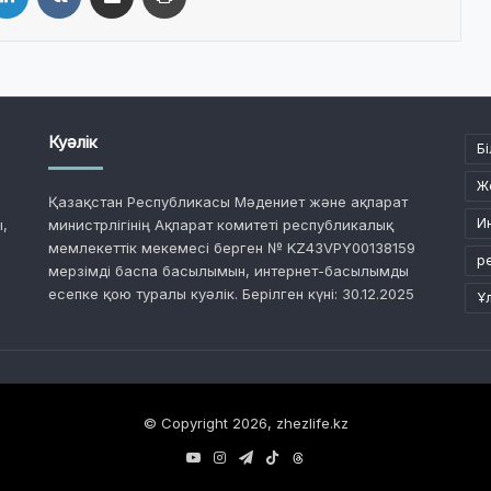
Куәлік
Бі
Ж
Қазақстан Республикасы Мәдениет және ақпарат
И
,
министрлігінің Ақпарат комитеті республикалық
мемлекеттік мекемесі берген № KZ43VPY00138159
р
мерзімді баспа басылымын, интернет-басылымды
есепке қою туралы куәлік. Берілген күні: 30.12.2025
Ұ
© Copyright 2026, zhezlife.kz
YouTube
Instagram
Telegram
TikTok
Threads