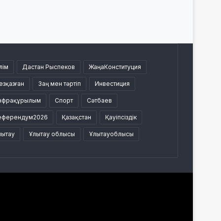
лім
Дастан Рыспеков
ЖаңаКонституция
езқазған
Заң мен тәртіп
Инвестиция
нфрақұрылым
Спорт
Сәтбаев
еферендум2026
Қазақстан
Қауіпсіздік
лытау
Ұлытау облысы
Ұлытауоблысы