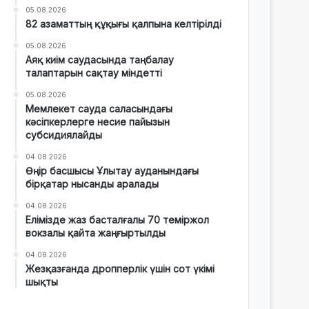
05.08.2026
82 азаматтың құқығы қалпына келтірілді
05.08.2026
Аяқ киім саудасында таңбалау
талаптарын сақтау міндетті
05.08.2026
Мемлекет сауда саласындағы
кәсіпкерлерге несие пайызын
субсидиялайды
04.08.2026
Өңір басшысы Ұлытау ауданындағы
бірқатар нысанды аралады
04.08.2026
Елімізде жаз басталғалы 70 теміржол
вокзалы қайта жаңғыртылды
04.08.2026
Жезқазғанда дропперлік үшін сот үкімі
шықты