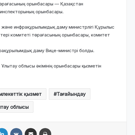
төрағасының орынбасары — Қазақстан
 инспекторының орынбасары.
я және инфрақұрылымдық даму министрлігі Құрылыс
тері комитеті төрағасының орынбасары, комитет
рақұрылымдық даму Вице-министрі болды.
 Ұлытау облысы әкімінің орынбасары қызметін
млекеттік қызмет
Тағайындау
тау облысы
LinkedIn
VKontakte
Share via Email
Print