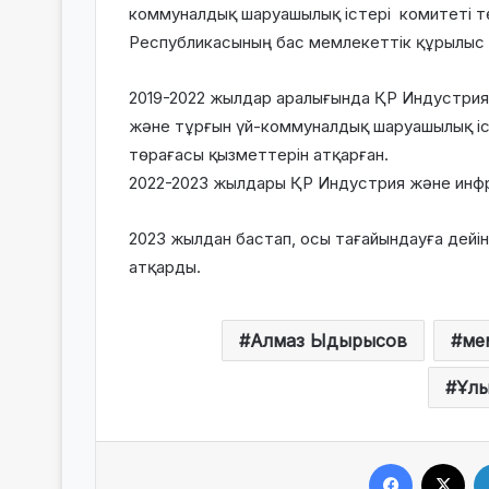
коммуналдық шаруашылық істері комитеті 
Республикасының бас мемлекеттік құрылыс
2019-2022 жылдар аралығында ҚР Индустри
және тұрғын үй-коммуналдық шаруашылық іс
төрағасы қызметтерін атқарған.
2022-2023 жылдары ҚР Индустрия және инф
2023 жылдан бастап, осы тағайындауға дейін
атқарды.
Алмаз Ыдырысов
ме
Ұлы
Facebook
X