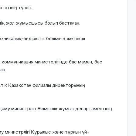
етінің түлегі.
ің жол жұмысшысы болып бастаған.
икалық-өндірістік бөлімінің жетекші
 коммуникация министрлігінде бас маман, бас
ан.
тік Қазақстан филиалы директорының
аму министрлігі Әкімшілік жұмыс департаментінің
у министрлігі Құрылыс және тұрғын үй-