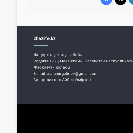
zhezlife.kz
Жаңартылуы: тәулік бойы
Редакцияның мекенжайы: Қазақстан Республикасы
Жезқазған қаласы
E-mail: a.a.amirgalinov@gmail.com
Бас редактор: Айбек Әміртегі