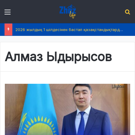
Menu
І
2026 жылдың 1 шілдесінен бастап қазақстандықтардың өмірінде не өзгереді?
Алмаз Ыдырысов