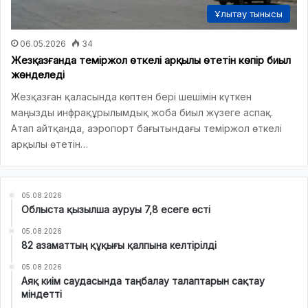
Ұлытау тынысы
06.05.2026
34
Жезқазғанда теміржол өткелі арқылы өтетін көпір биыл
жөнделеді
Жезқазған қаласында көптен бері шешімін күткен
маңызды инфрақұрылымдық жоба биыл жүзеге аспақ.
Атап айтқанда, аэропорт бағытындағы теміржол өткелі
арқылы өтетін…
05.08.2026
Облыста қызылша ауруы 7,8 есеге өсті
05.08.2026
82 азаматтың құқығы қалпына келтірілді
05.08.2026
Аяқ киім саудасында таңбалау талаптарын сақтау
міндетті