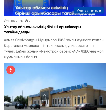
Ұлытау тынысы
18.06.2026
28
Ұлытау облысы әкімінің бірінші орынбасары
тағайындалды
Алмаз Серікболұлы Ыдырысов 1983 жылы дүниеге келген.
Қарағанды мемлекеттік техникалық университетінің
түлегі. Еңбек жолын «Ремстрой сервис-АС» ЖШС-нің жол
жұмысшысы болып…