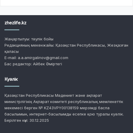
zhezlife.kz
Жаңартылуы: тәулік бойы
Редакцияның мекенжайы: Қазақстан Республикасы, Жезқазған
қаласы
E-mail: a.a.amirgalinov@gmail.com
Бас редактор: Айбек Әміртегі
Куәлік
Қазақстан Республикасы Мәдениет және ақпарат
министрлігінің Ақпарат комитеті республикалық мемлекеттік
мекемесі берген № KZ43VPY00138159 мерзімді баспа
басылымын, интернет-басылымды есепке қою туралы куәлік.
Берілген күні: 30.12.2025