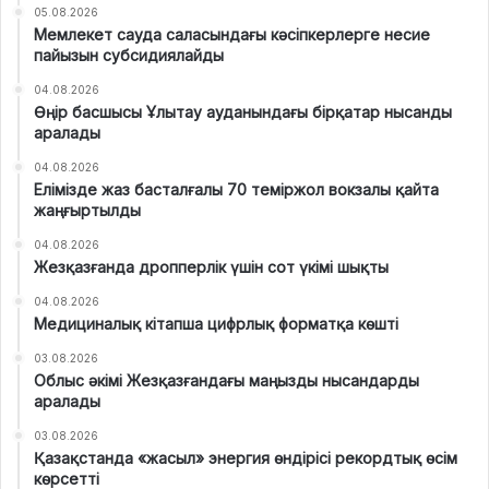
05.08.2026
Мемлекет сауда саласындағы кәсіпкерлерге несие
пайызын субсидиялайды
04.08.2026
Өңір басшысы Ұлытау ауданындағы бірқатар нысанды
аралады
04.08.2026
Елімізде жаз басталғалы 70 теміржол вокзалы қайта
жаңғыртылды
04.08.2026
Жезқазғанда дропперлік үшін сот үкімі шықты
04.08.2026
Медициналық кітапша цифрлық форматқа көшті
03.08.2026
Облыс әкімі Жезқазғандағы маңызды нысандарды
аралады
03.08.2026
Қазақстанда «жасыл» энергия өндірісі рекордтық өсім
көрсетті