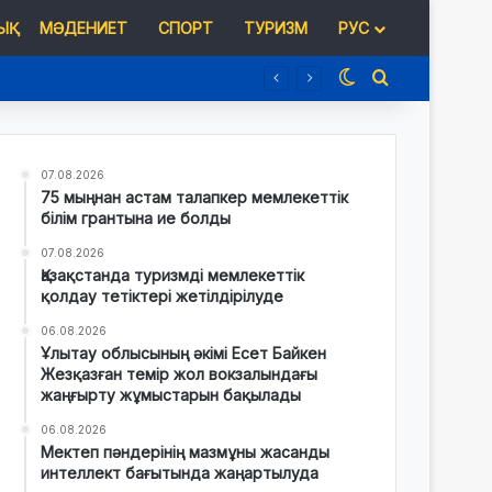
Қ
МӘДЕНИЕТ
СПОРТ
ТУРИЗМ
РУС
Switch skin
Іздеу
07.08.2026
75 мыңнан астам талапкер мемлекеттік
білім грантына ие болды
07.08.2026
Қазақстанда туризмді мемлекеттік
қолдау тетіктері жетілдірілуде
06.08.2026
Ұлытау облысының әкімі Есет Байкен
Жезқазған темір жол вокзалындағы
жаңғырту жұмыстарын бақылады
06.08.2026
Мектеп пәндерінің мазмұны жасанды
интеллект бағытында жаңартылуда