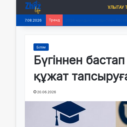
ҰЛЫТАУ
7.08.2026
Тренд
2026 жылдың 1 шілдесінен баста
Білім
Бүгіннен бастап
құжат тапсыруғ
20.06.2026