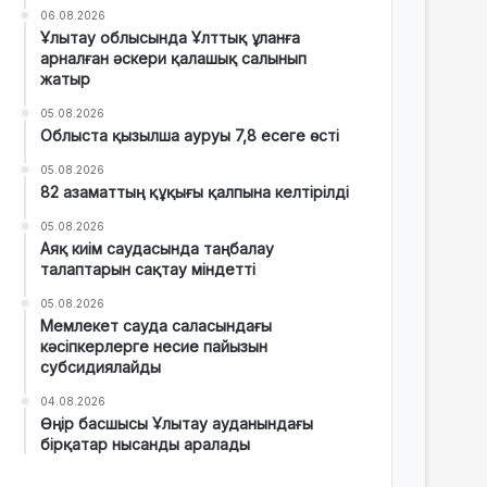
06.08.2026
Ұлытау облысында Ұлттық ұланға
арналған әскери қалашық салынып
жатыр
05.08.2026
Облыста қызылша ауруы 7,8 есеге өсті
05.08.2026
82 азаматтың құқығы қалпына келтірілді
05.08.2026
Аяқ киім саудасында таңбалау
талаптарын сақтау міндетті
05.08.2026
Мемлекет сауда саласындағы
кәсіпкерлерге несие пайызын
субсидиялайды
04.08.2026
Өңір басшысы Ұлытау ауданындағы
бірқатар нысанды аралады