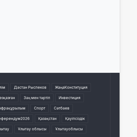
лім
Дастан Рыспеков
ЖаңаКонституция
езқазған
Заң мен тәртіп
Инвестиция
нфрақұрылым
Спорт
Сәтбаев
еферендум2026
Қазақстан
Қауіпсіздік
лытау
Ұлытау облысы
Ұлытауоблысы