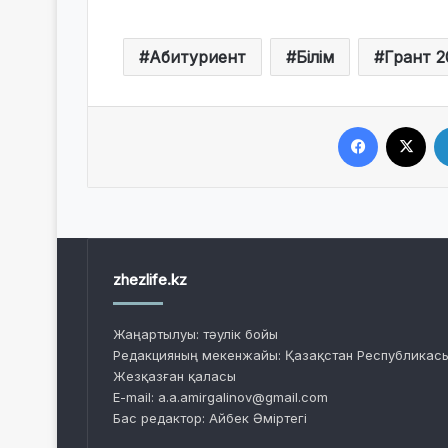
Абитуриент
Білім
Грант 2
Facebook
X
zhezlife.kz
Жаңартылуы: тәулік бойы
Редакцияның мекенжайы: Қазақстан Республикасы
Жезқазған қаласы
E-mail: a.a.amirgalinov@gmail.com
Бас редактор: Айбек Әміртегі