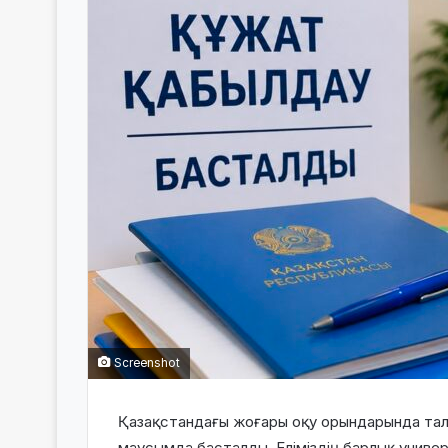
Screenshot
Қазақстандағы жоғары оқу орындарында тала
маусымда басталды. Еліміздің барлық унив