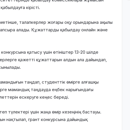
абылдауға кірісті.
ліметінше, талапкерлер жоғары оқу орындарына ақылы
 тапсыра алады. Құжаттарды қабылдау онлайн және
 конкурсына қатысу үшін өтініштер 13-20 шілде
ерлерге қажетті құжаттарын алдын ала дайындап,
ұсынылады.
мамандығын таңдап, студенттік өмірге алғашқы
рге мамандық таңдауда еңбек нарығындағы
еттерін ескеруге кеңес береді.
п түлектері үшін жаңа өмір кезеңінің бастауы.
ын нақтылап, грант конкурсына дайындық