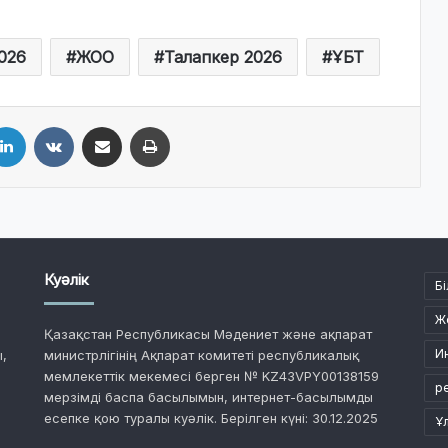
026
ЖОО
Талапкер 2026
ҰБТ
LinkedIn
VKontakte
Share via Email
Print
Куәлік
Бі
Ж
Қазақстан Республикасы Мәдениет және ақпарат
И
,
министрлігінің Ақпарат комитеті республикалық
мемлекеттік мекемесі берген № KZ43VPY00138159
р
мерзімді баспа басылымын, интернет-басылымды
есепке қою туралы куәлік. Берілген күні: 30.12.2025
Ұ