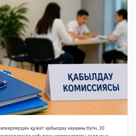
пкерлерден құжат қабылдау науқаны бүгін, 20
ерситеттерінде қабылдау комиссиялары жұмысын