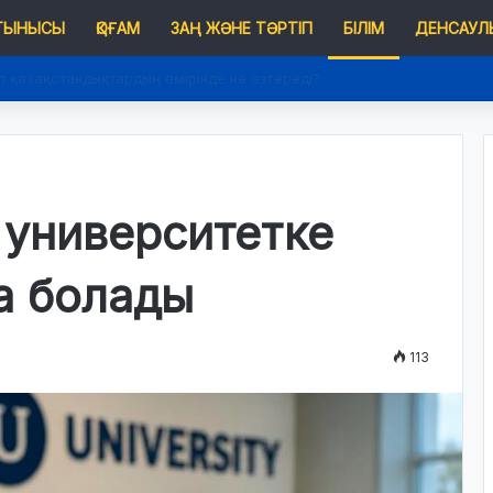
 ТЫНЫСЫ
ҚОҒАМ
ЗАҢ ЖӘНЕ ТӘРТІП
БІЛІМ
ДЕНСАУЛЫ
п қазақстандықтардың өмірінде не өзгереді?
 университетке
а болады
113