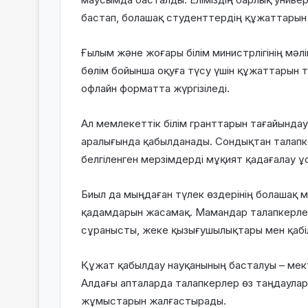
бастап, болашақ студенттердің құжаттарын қ
Ғылым және жоғары білім министрлігінің мә
бөлім бойынша оқуға түсу үшін құжаттарын
офлайн форматта жүргізіледі.
Ал мемлекеттік білім гранттарын тағайындау
аралығында қабылданады. Сондықтан талапк
белгіленген мерзімдерді мұқият қадағалау 
Биыл да мыңдаған түлек өздерінің болашақ 
қадамдарын жасамақ. Мамандар талапкерле
сұранысты, жеке қызығушылықтары мен қабіл
Құжат қабылдау науқанының басталуы – мекте
Алдағы апталарда талапкерлер өз таңдаулар
жұмыстарын жалғастырады.