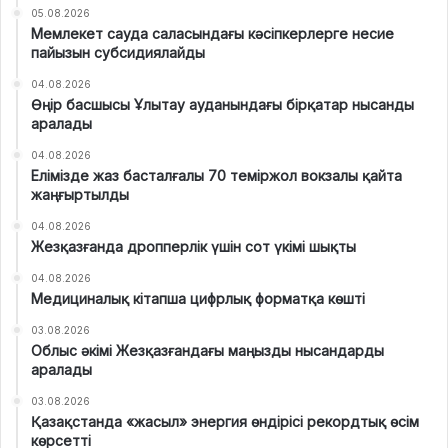
05.08.2026
Мемлекет сауда саласындағы кәсіпкерлерге несие
пайызын субсидиялайды
04.08.2026
Өңір басшысы Ұлытау ауданындағы бірқатар нысанды
аралады
04.08.2026
Елімізде жаз басталғалы 70 теміржол вокзалы қайта
жаңғыртылды
04.08.2026
Жезқазғанда дропперлік үшін сот үкімі шықты
04.08.2026
Медициналық кітапша цифрлық форматқа көшті
03.08.2026
Облыс әкімі Жезқазғандағы маңызды нысандарды
аралады
03.08.2026
Қазақстанда «жасыл» энергия өндірісі рекордтық өсім
көрсетті