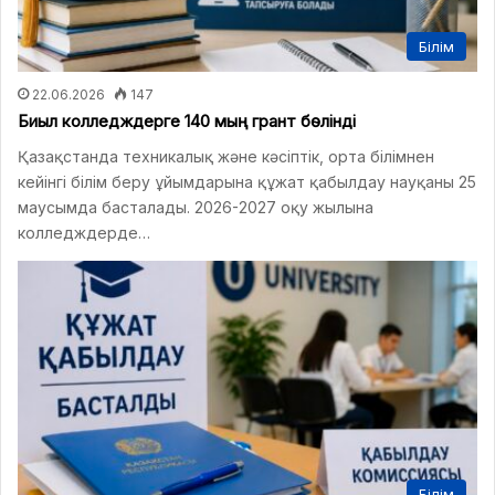
Білім
22.06.2026
147
Биыл колледждерге 140 мың грант бөлінді
Қазақстанда техникалық және кәсіптік, орта білімнен
кейінгі білім беру ұйымдарына құжат қабылдау науқаны 25
маусымда басталады. 2026-2027 оқу жылына
колледждерде…
Білім