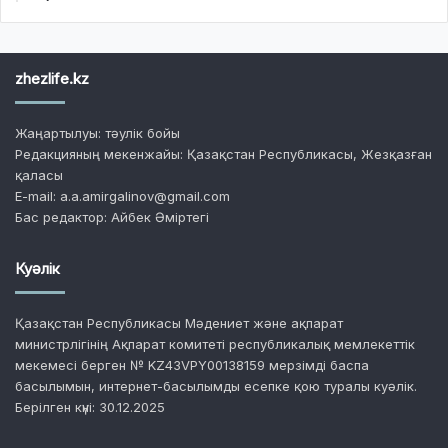
zhezlife.kz
Жаңартылуы: тәулік бойы
Редакцияның мекенжайы: Қазақстан Республикасы, Жезқазған
қаласы
E-mail: a.a.amirgalinov@gmail.com
Бас редактор: Айбек Әміртегі
Куәлік
Қазақстан Республикасы Мәдениет және ақпарат
министрлігінің Ақпарат комитеті республикалық мемлекеттік
мекемесі берген № KZ43VPY00138159 мерзімді баспа
басылымын, интернет-басылымды есепке қою туралы куәлік.
Берілген күні: 30.12.2025