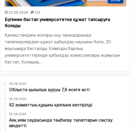
20.06.2026
113
Бүгіннен бастап университетке құжат тапсыруға
болады
Қазақстандағы жоғары оқу орындарында
талапкерлерден құжат қабылдау науқаны бүгін, 20
маусымда басталды. Еліміздің барлық
университеттерінде қабылдау комиссиялары жұмысын
бастап, болашақ…
05.08.2026
Облыста қызылша ауруы 7,8 есеге өсті
05.08.2026
82 азаматтың құқығы қалпына келтірілді
05.08.2026
Аяқ киім саудасында таңбалау талаптарын сақтау
міндетті