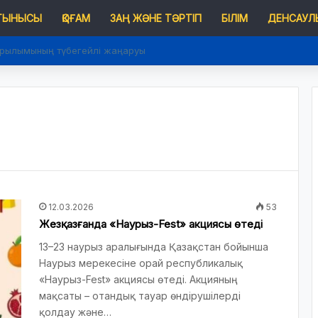
 ТЫНЫСЫ
ҚОҒАМ
ЗАҢ ЖӘНЕ ТӘРТІП
БІЛІМ
ДЕНСАУЛЫ
ұрылымының түбегейлі жаңаруы
12.03.2026
53
Жезқазғанда «Наурыз-Fest» акциясы өтеді
13–23 наурыз аралығында Қазақстан бойынша
Наурыз мерекесіне орай республикалық
«Наурыз-Fest» акциясы өтеді. Акцияның
мақсаты – отандық тауар өндірушілерді
қолдау және…