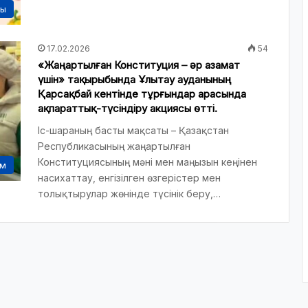
сы
17.02.2026
54
«Жаңартылған Конституция – әр азамат
үшін» тақырыбында Ұлытау ауданының
Қарсақбай кентінде тұрғындар арасында
ақпараттық-түсіндіру акциясы өтті.
Іс-шараның басты мақсаты – Қазақстан
Республикасының жаңартылған
Конституциясының мәні мен маңызын кеңінен
ам
насихаттау, енгізілген өзгерістер мен
толықтырулар жөнінде түсінік беру,…