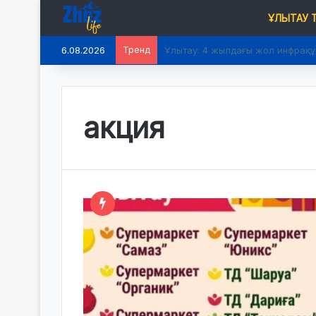
ҰЛЫТАУ
6.08.2026
Тренд
Ұлытау: 4 жылдағы жол инфрақ
акция