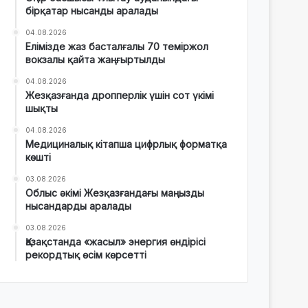
бірқатар нысанды аралады
04.08.2026
Елімізде жаз басталғалы 70 теміржол
вокзалы қайта жаңғыртылды
04.08.2026
Жезқазғанда дропперлік үшін сот үкімі
шықты
04.08.2026
Медициналық кітапша цифрлық форматқа
көшті
03.08.2026
Облыс әкімі Жезқазғандағы маңызды
нысандарды аралады
03.08.2026
Қазақстанда «жасыл» энергия өндірісі
рекордтық өсім көрсетті