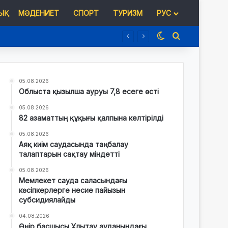
Қ
МӘДЕНИЕТ
СПОРТ
ТУРИЗМ
РУС
Switch skin
Іздеу
05.08.2026
Облыста қызылша ауруы 7,8 есеге өсті
05.08.2026
82 азаматтың құқығы қалпына келтірілді
05.08.2026
Аяқ киім саудасында таңбалау
талаптарын сақтау міндетті
05.08.2026
Мемлекет сауда саласындағы
кәсіпкерлерге несие пайызын
субсидиялайды
04.08.2026
Өңір басшысы Ұлытау ауданындағы