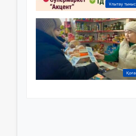
Ұлытау тыны
Қоғ