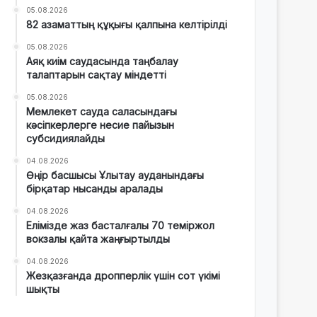
05.08.2026
82 азаматтың құқығы қалпына келтірілді
05.08.2026
Аяқ киім саудасында таңбалау
талаптарын сақтау міндетті
05.08.2026
Мемлекет сауда саласындағы
кәсіпкерлерге несие пайызын
субсидиялайды
04.08.2026
Өңір басшысы Ұлытау ауданындағы
бірқатар нысанды аралады
04.08.2026
Елімізде жаз басталғалы 70 теміржол
вокзалы қайта жаңғыртылды
04.08.2026
Жезқазғанда дропперлік үшін сот үкімі
шықты