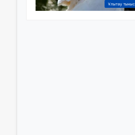
Ұлытау тыны