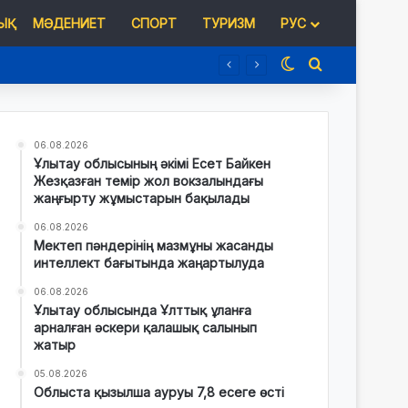
Қ
МӘДЕНИЕТ
СПОРТ
ТУРИЗМ
РУС
Switch skin
Іздеу
06.08.2026
Ұлытау облысының әкімі Есет Байкен
Жезқазған темір жол вокзалындағы
жаңғырту жұмыстарын бақылады
06.08.2026
Мектеп пәндерінің мазмұны жасанды
интеллект бағытында жаңартылуда
06.08.2026
Ұлытау облысында Ұлттық ұланға
арналған әскери қалашық салынып
жатыр
05.08.2026
Облыста қызылша ауруы 7,8 есеге өсті