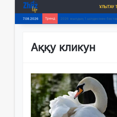
ҰЛЫТАУ
7.08.2026
Тренд
2026 жылдың 1 шілдесінен баста
Аққу кликун