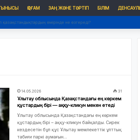
 ТЫНЫСЫ
ҚОҒАМ
ЗАҢ ЖӘНЕ ТӘРТІП
БІЛІМ
ДЕНСАУЛЫ
п қазақстандықтардың өмірінде не өзгереді?
14.05.2026
31
Ұлытау облысында Қазақстандағы ең көркем
құстардың бірі — аққу-кликун мекен етеді
Ұлытау облысында Қазақстандағы ең көркем
құстардың бірі – аққу-кликун байқалды. Сирек
кездесетін бұл құс Ұлытау мемлекеттік ұлттық
табиғи паркі аумағын…