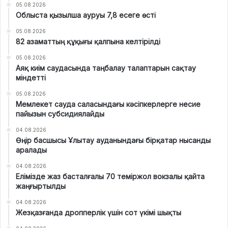
05.08.2026
Облыста қызылша ауруы 7,8 есеге өсті
05.08.2026
82 азаматтың құқығы қалпына келтірілді
05.08.2026
Аяқ киім саудасында таңбалау талаптарын сақтау
міндетті
05.08.2026
Мемлекет сауда саласындағы кәсіпкерлерге несие
пайызын субсидиялайды
04.08.2026
Өңір басшысы Ұлытау ауданындағы бірқатар нысанды
аралады
04.08.2026
Елімізде жаз басталғалы 70 теміржол вокзалы қайта
жаңғыртылды
04.08.2026
Жезқазғанда дропперлік үшін сот үкімі шықты