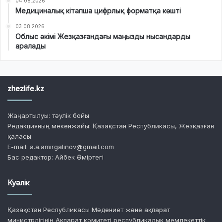
04.08.2026
Медициналық кітапша цифрлық форматқа көшті
03.08.2026
Облыс әкімі Жезқазғандағы маңызды нысандарды
аралады
zhezlife.kz
Жаңартылуы: тәулік бойы
Редакцияның мекенжайы: Қазақстан Республикасы, Жезқазған
қаласы
E-mail: a.a.amirgalinov@gmail.com
Бас редактор: Айбек Әміртегі
Куәлік
Қазақстан Республикасы Мәдениет және ақпарат
министрлігінің Ақпарат комитеті республикалық мемлекеттік