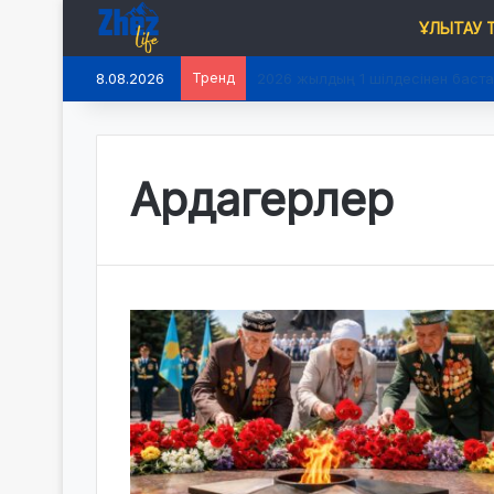
ҰЛЫТАУ
8.08.2026
Тренд
2026 жылдың 1 шілдесінен баста
Ардагерлер