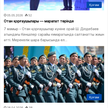
Қоғам
05.05.2026
52
Отан қорғаушылары — марапат төрінде
7 мамыр – Отан қорғаушылар күніне орай Ш. Ділдебаев
атындағы Кеншілер сарайы ғимаратында салтанатты жиын
өтті. Мерекелік шара барысында ел…
Қоғам
28.04.2026
38