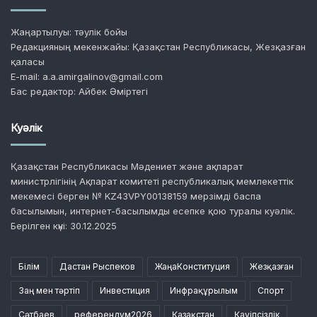
Жаңартылуы: тәулік бойы
Редакцияның мекенжайы: Қазақстан Республикасы, Жезқазған
қаласы
E-mail: a.a.amirgalinov@gmail.com
Бас редактор: Айбек Әміртегі
Куәлік
Қазақстан Республикасы Мәдениет және ақпарат
министрлігінің Ақпарат комитеті республикалық мемлекеттік
мекемесі берген № KZ43VPY00138159 мерзімді баспа
басылымын, интернет-басылымды есепке қою туралы куәлік.
Берілген күні: 30.12.2025
Білім
Дастан Рыспеков
ЖаңаКонституция
Жезқазған
Заң мен тәртіп
Инвестиция
Инфрақұрылым
Спорт
Сәтбаев
референдум2026
Қазақстан
Қауіпсіздік