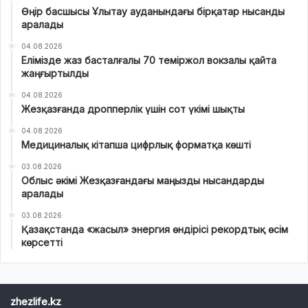
Өңір басшысы Ұлытау ауданындағы бірқатар нысанды
аралады
04.08.2026
Елімізде жаз басталғалы 70 теміржол вокзалы қайта
жаңғыртылды
04.08.2026
Жезқазғанда дропперлік үшін сот үкімі шықты
04.08.2026
Медициналық кітапша цифрлық форматқа көшті
03.08.2026
Облыс әкімі Жезқазғандағы маңызды нысандарды
аралады
03.08.2026
Қазақстанда «жасыл» энергия өндірісі рекордтық өсім
көрсетті
zhezlife.kz