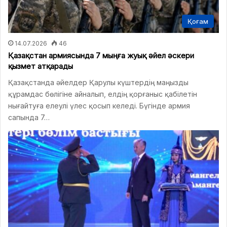
Қоғам
14.07.2026
46
Қазақстан армиясында 7 мыңға жуық әйел әскери
қызмет атқарады
Қазақстанда әйелдер Қарулы күштердің маңызды
құрамдас бөлігіне айналып, елдің қорғаныс қабілетін
нығайтуға елеулі үлес қосып келеді. Бүгінде армия
сапында 7…