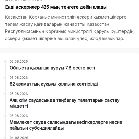
Енді әскерилер 425 мың теңгеге дейін алады
Қазақстан Қорғаныс министрлігі әскери қызметшілерге
төлем жасау қағидаларын жаңартты Қазақстан
Республикасының Қорғаныс министрлігі Қарулы күштердің
әскери қызметшілеріне ақшалай үлес, жәрдемақылар…
05.08.2026
Облыста қызылша ауруы 7,8 есеге өсті
05.08.2026
82 азаматтың құқығы қалпына келтірілді
05.08.2026
Аяқ киім саудасында таңбалау талаптарын сақтау
міндетті
05.08.2026
Мемлекет сауда саласындағы кәсіпкерлерге несие
пайызын субсидиялайды
04.08.2026