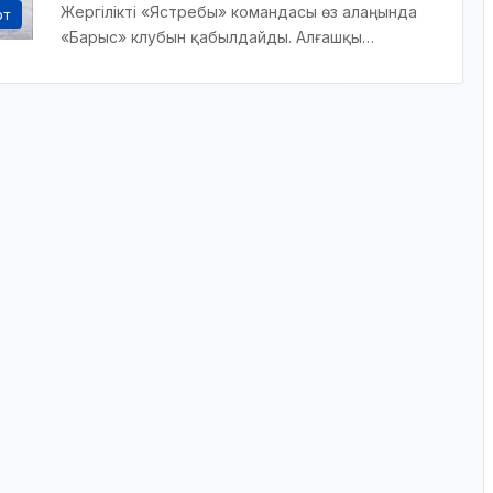
Жергілікті «Ястребы» командасы өз алаңында
рт
«Барыс» клубын қабылдайды. Алғашқы…