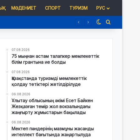
Қ
МӘДЕНИЕТ
СПОРТ
ТУРИЗМ
РУС
Switch skin
Іздеу
07.08.2026
75 мыңнан астам талапкер мемлекеттік
білім грантына ие болды
07.08.2026
Қазақстанда туризмді мемлекеттік
қолдау тетіктері жетілдірілуде
06.08.2026
Ұлытау облысының әкімі Есет Байкен
Жезқазған темір жол вокзалындағы
жаңғырту жұмыстарын бақылады
06.08.2026
Мектеп пәндерінің мазмұны жасанды
интеллект бағытында жаңартылуда