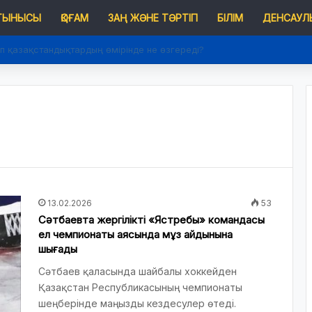
 ТЫНЫСЫ
ҚОҒАМ
ЗАҢ ЖӘНЕ ТӘРТІП
БІЛІМ
ДЕНСАУЛЫ
п қазақстандықтардың өмірінде не өзгереді?
13.02.2026
53
Сәтбаевта жергілікті «Ястребы» командасы
ел чемпионаты аясында мұз айдынына
шығады
Сәтбаев қаласында шайбалы хоккейден
Қазақстан Республикасының чемпионаты
шеңберінде маңызды кездесулер өтеді.