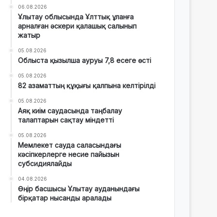
06.08.2026
Ұлытау облысында Ұлттық ұланға
арналған әскери қалашық салынып
жатыр
05.08.2026
Облыста қызылша ауруы 7,8 есеге өсті
05.08.2026
82 азаматтың құқығы қалпына келтірілді
05.08.2026
Аяқ киім саудасында таңбалау
талаптарын сақтау міндетті
05.08.2026
Мемлекет сауда саласындағы
кәсіпкерлерге несие пайызын
субсидиялайды
04.08.2026
Өңір басшысы Ұлытау ауданындағы
бірқатар нысанды аралады