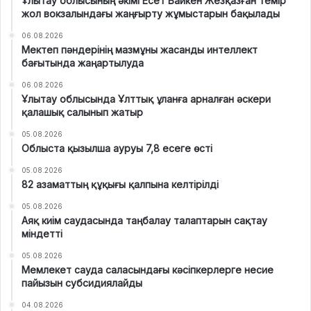
Ұлытау облысының әкімі Есет Байкен Жезқазған темір
жол вокзалындағы жаңғырту жұмыстарын бақылады
06.08.2026
Мектеп пәндерінің мазмұны жасанды интеллект
бағытында жаңартылуда
06.08.2026
Ұлытау облысында Ұлттық ұланға арналған әскери
қалашық салынып жатыр
05.08.2026
Облыста қызылша ауруы 7,8 есеге өсті
05.08.2026
82 азаматтың құқығы қалпына келтірілді
05.08.2026
Аяқ киім саудасында таңбалау талаптарын сақтау
міндетті
05.08.2026
Мемлекет сауда саласындағы кәсіпкерлерге несие
пайызын субсидиялайды
04.08.2026