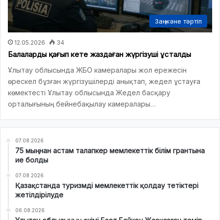
Заң және тәртіп
12.05.2026
34
Балаларды қағып кете жаздаған жүргізуші ұсталды
Ұлытау облысында ЖБО камералары жол ережесін
өрескел бұзған жүргізушілерді анықтап, жедел ұстауға
көмектесті Ұлытау облысында Жедел басқару
орталығының бейнебақылау камералары…
07.08.2026
75 мыңнан астам талапкер мемлекеттік білім грантына
ие болды
07.08.2026
Қазақстанда туризмді мемлекеттік қолдау тетіктері
жетілдірілуде
06.08.2026