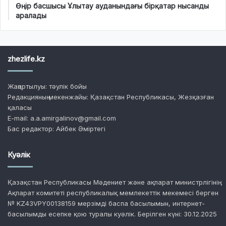
Өңір басшысы Ұлытау ауданындағы бірқатар нысанды
аралады
zhezlife.kz
Жаңартылуы: тәулік бойы
Редакцияның мекенжайы: Қазақстан Республикасы, Жезқазған
қаласы
E-mail: a.a.amirgalinov@gmail.com
Бас редактор: Айбек Әміртегі
Куәлік
Қазақстан Республикасы Мәдениет және ақпарат министрлігінің
Ақпарат комитеті республикалық мемлекеттік мекемесі берген
№ KZ43VPY00138159 мерзімді баспа басылымын, интернет-
басылымды есепке қою туралы куәлік. Берілген күні: 30.12.2025