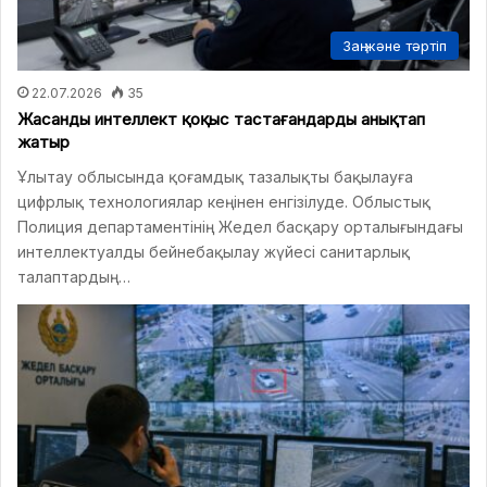
Заң және тәртіп
22.07.2026
35
Жасанды интеллект қоқыс тастағандарды анықтап
жатыр
Ұлытау облысында қоғамдық тазалықты бақылауға
цифрлық технологиялар кеңінен енгізілуде. Облыстық
Полиция департаментінің Жедел басқару орталығындағы
интеллектуалды бейнебақылау жүйесі санитарлық
талаптардың…